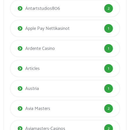
Antartstudios806
2
Apple Pay Nettikasinot
1
Ardente Casino
1
Articles
1
Austria
1
Avia Masters
2
Aviamasters-Casinos
2