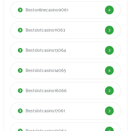
Bestonlinecasino9061
4
Bestslotcasino11063
3
Bestslotcasino13064
3
Bestslotcasino14065
4
Bestslotcasino16066
2
Bestslotcasino17061
3