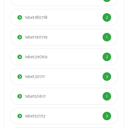
1xbet180718
2
1xbet190719
1
1xbet29069
2
1xbet30711
3
1xbet50617
1
1xbet50712
3