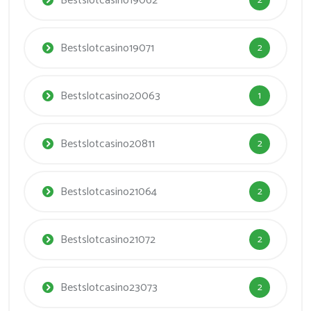
Bestslotcasino19062
2
Bestslotcasino19071
2
Bestslotcasino20063
1
Bestslotcasino20811
2
Bestslotcasino21064
2
Bestslotcasino21072
2
Bestslotcasino23073
2