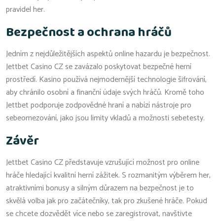
pravidel her.
Bezpečnost a ochrana hráčů
Jedním z nejdůležitějších aspektů online hazardu je bezpečnost.
Jettbet Casino CZ se zavázalo poskytovat bezpečné herní
prostředí. Kasino používá nejmodernější technologie šifrování,
aby chránilo osobní a finanční údaje svých hráčů. Kromě toho
Jettbet podporuje zodpovědné hraní a nabízí nástroje pro
sebeomezování, jako jsou limity vkladů a možnosti sebetesty.
Závěr
Jettbet Casino CZ představuje vzrušující možnost pro online
hráče hledající kvalitní herní zážitek. S rozmanitým výběrem her,
atraktivními bonusy a silným důrazem na bezpečnost je to
skvělá volba jak pro začátečníky, tak pro zkušené hráče. Pokud
se chcete dozvědět více nebo se zaregistrovat, navštivte