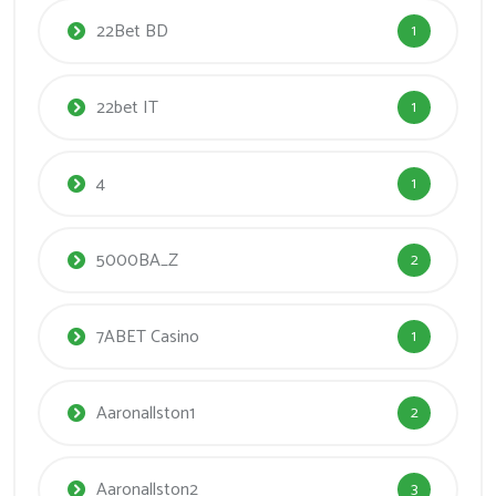
22Bet BD
1
22bet IT
1
4
1
5000BA_Z
2
7ABET Casino
1
Aaronallston1
2
Aaronallston2
3