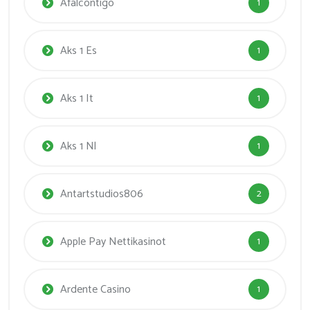
Afalcontigo
1
Aks 1 Es
1
Aks 1 It
1
Aks 1 Nl
1
Antartstudios806
2
Apple Pay Nettikasinot
1
Ardente Casino
1