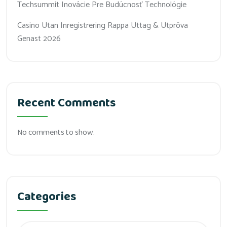
Techsummit Inovácie Pre Budúcnosť Technológie
Casino Utan Inregistrering Rappa Uttag & Utpröva
Genast 2026
Recent Comments
No comments to show.
Categories