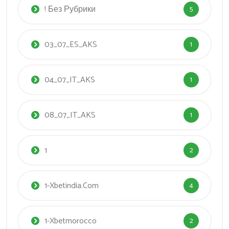
! Без Рубрики
5
03_07_ES_AKS
1
04_07_IT_AKS
1
08_07_IT_AKS
1
1
2
1-Xbetindia.com
4
1-Xbetmorocco
2