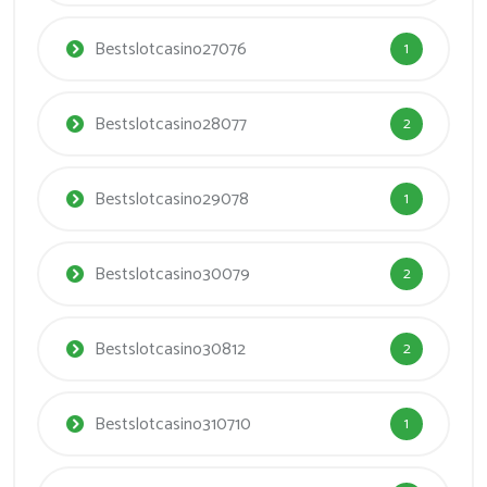
Bestslotcasino27076
1
Bestslotcasino28077
2
Bestslotcasino29078
1
Bestslotcasino30079
2
Bestslotcasino30812
2
Bestslotcasino310710
1