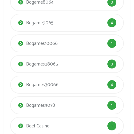
Bcgame8064
3
Bcgame9065
4
Bcgames10066
1
Bcgames28065
3
Bcgames30066
4
Bcgames3078
1
Beef Casino
1