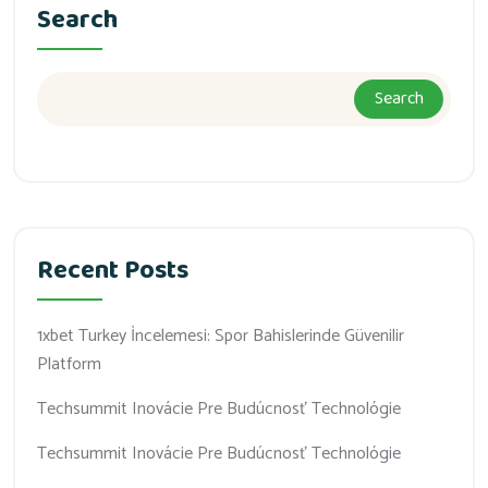
Search
Search
Recent Posts
1xbet Turkey İncelemesi: Spor Bahislerinde Güvenilir
Platform
Techsummit Inovácie Pre Budúcnosť Technológie
Techsummit Inovácie Pre Budúcnosť Technológie