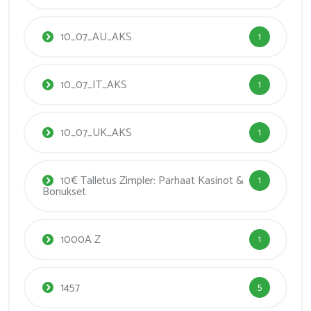
10_07_AU_AKS
1
10_07_IT_AKS
1
10_07_UK_AKS
1
10€ Talletus Zimpler: Parhaat Kasinot &
1
Bonukset
1000A Z
1
1457
5