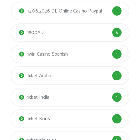
15.06.2026 DE Online Casino Paypal
1
1500A Z
6
1win Casino Spanish
1
1xbet Arabic
1
1xbet India
1
1xbet Korea
1