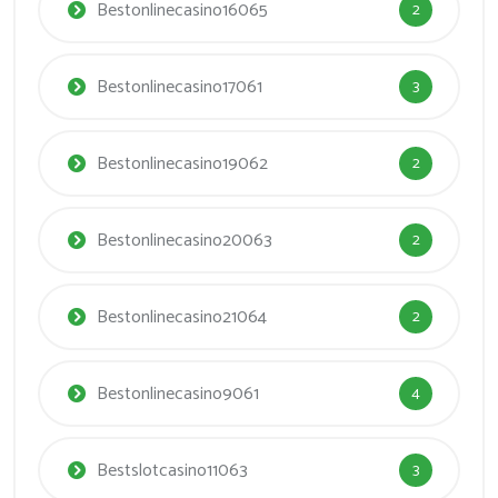
Bestonlinecasino16065
2
Bestonlinecasino17061
3
Bestonlinecasino19062
2
Bestonlinecasino20063
2
Bestonlinecasino21064
2
Bestonlinecasino9061
4
Bestslotcasino11063
3