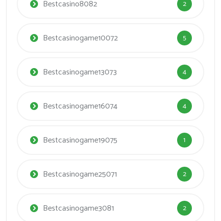
Bestcasino8082
2
Bestcasinogame10072
5
Bestcasinogame13073
4
Bestcasinogame16074
4
Bestcasinogame19075
1
Bestcasinogame25071
2
Bestcasinogame3081
2