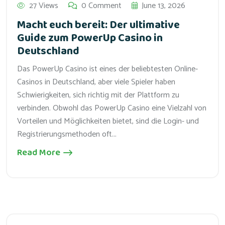
27 Views
0 Comment
June 13, 2026
Macht euch bereit: Der ultimative
Guide zum PowerUp Casino in
Deutschland
Das PowerUp Casino ist eines der beliebtesten Online-
Casinos in Deutschland, aber viele Spieler haben
Schwierigkeiten, sich richtig mit der Plattform zu
verbinden. Obwohl das PowerUp Casino eine Vielzahl von
Vorteilen und Möglichkeiten bietet, sind die Login- und
Registrierungsmethoden oft...
Read More