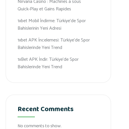
Nirvana Casino : Machines à sous
Quick‑Play et Gains Rapides
1xbet Mobil İndirme: Türkiye’de Spor
Bahislerinin Yeni Adresi
1xbet APK İncelemesi: Türkiye’de Spor
Bahislerinde Yeni Trend
1xBet APK İndir: Türkiye’de Spor
Bahislerinde Yeni Trend
Recent Comments
No comments to show.