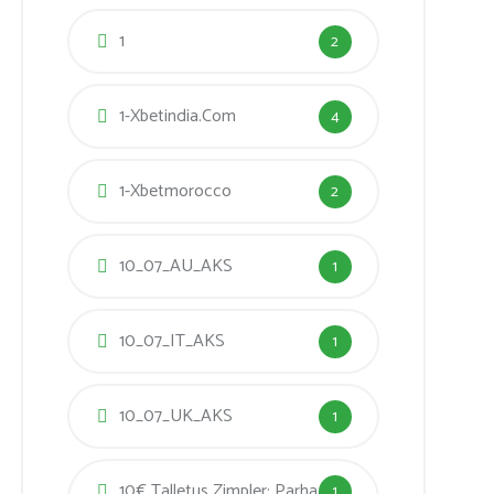
1
2
1-Xbetindia.com
4
1-Xbetmorocco
2
10_07_AU_AKS
1
10_07_IT_AKS
1
10_07_UK_AKS
1
10€ Talletus Zimpler: Parhaat
1