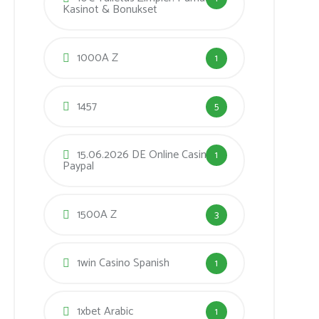
Kasinot & Bonukset
1000A Z
1
1457
5
15.06.2026 DE Online Casino
1
Paypal
1500A Z
3
1win Casino Spanish
1
1xbet Arabic
1