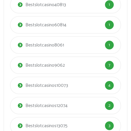
Bestslotcasino40813
1
Bestslotcasino60814
1
Bestslotcasino8061
1
Bestslotcasino9062
7
Bestslotcasinos10073
4
Bestslotcasinos12074
2
Bestslotcasinos13075
3