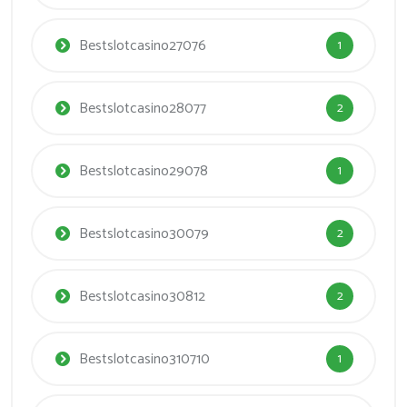
Bestslotcasino27076
1
Bestslotcasino28077
2
Bestslotcasino29078
1
Bestslotcasino30079
2
Bestslotcasino30812
2
Bestslotcasino310710
1