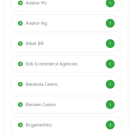
Aviator Mz
1
Aviator Ng
1
B1bet BR
1
B2b Ecommerce Agencies
1
Bananzia Casino
1
Basswin Casino
1
Bcgame1063
3