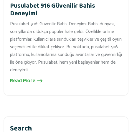
Pusulabet 916 Güvenilir Bahis
Deneyimi
Pusulabet 916: Güvenilir Bahis Deneyimi Bahis dünyası,
son yıllarda oldukça popüler hale geldi. Özellikle online
platformlar, kullanıcılara sundukları teşvikler ve çeşitli oyun
seçenekleri ile dikkat çekiyor. Bu noktada, pusulabet 916
platformu, kullanıcılarına sunduğu avantajlar ve güvenilirliği
ile öne çıkıyor. Pusulabet, hem yeni başlayanlar hem de
deneyimli
Read More
Search