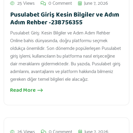
25 Views
0 Comment
June 7, 2026
Pusulabet Giriş Kesin Bilgiler ve Adım
Adım Rehber -238756355
Pusulabet Giriş: Kesin Bilgiler ve Adım Adım Rehber
Online bahis dünyasında, doğru platformu seçmek
oldukça önemlidir. Son dönemde popülerleşen Pusulabet
giriş işlemi, kullanıcıların bu platforma nasıl erişeceğine
dair meraklarını gidermektedir. Bu yazıda, Pusulabet giriş
adımlarını, avantajlarını ve platform hakkında bilmeniz
gereken diğer temel bilgileri ele alacağız.
Read More
26 Views
0 Comment
June 7, 2026