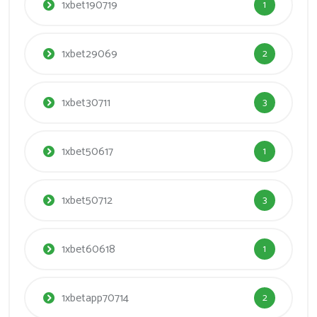
1xbet190719
1
1xbet29069
2
1xbet30711
3
1xbet50617
1
1xbet50712
3
1xbet60618
1
1xbetapp70714
2