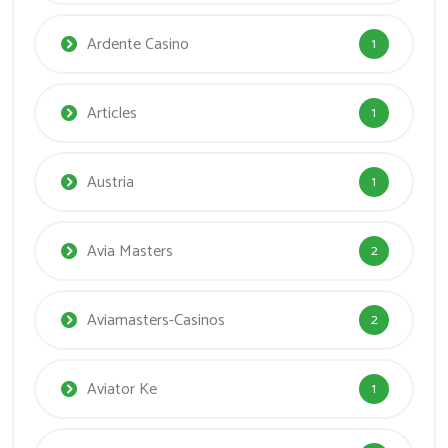
Ardente Casino
1
Articles
1
Austria
1
Avia Masters
2
Aviamasters-Casinos
2
Aviator Ke
1