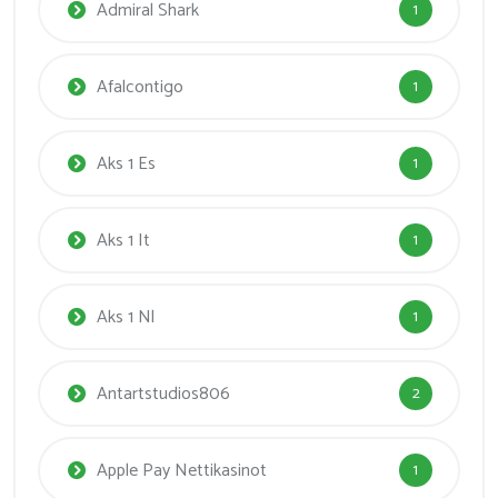
Admiral Shark
1
Afalcontigo
1
Aks 1 Es
1
Aks 1 It
1
Aks 1 Nl
1
Antartstudios806
2
Apple Pay Nettikasinot
1