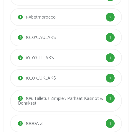
1-Xbetmorocco
2
10_07_AU_AKS
1
10_07_IT_AKS
1
10_07_UK_AKS
1
10€ Talletus Zimpler: Parhaat Kasinot &
1
Bonukset
1000A Z
1