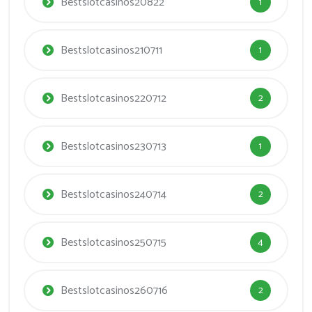
Bestslotcasinos20822
1
Bestslotcasinos210711
1
Bestslotcasinos220712
2
Bestslotcasinos230713
1
Bestslotcasinos240714
2
Bestslotcasinos250715
4
Bestslotcasinos260716
2