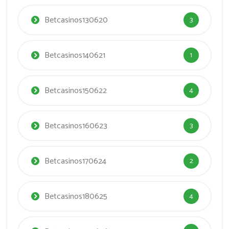
Betcasinos130620
3
Betcasinos140621
1
Betcasinos150622
4
Betcasinos160623
3
Betcasinos170624
2
Betcasinos180625
4