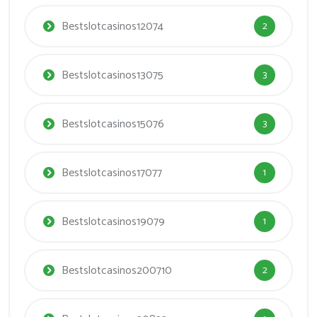
Bestslotcasinos12074
2
Bestslotcasinos13075
3
Bestslotcasinos15076
3
Bestslotcasinos17077
1
Bestslotcasinos19079
1
Bestslotcasinos200710
2