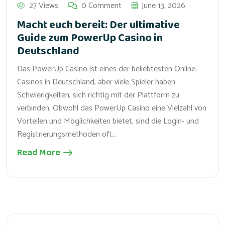
27 Views
0 Comment
June 13, 2026
Macht euch bereit: Der ultimative
Guide zum PowerUp Casino in
Deutschland
Das PowerUp Casino ist eines der beliebtesten Online-
Casinos in Deutschland, aber viele Spieler haben
Schwierigkeiten, sich richtig mit der Plattform zu
verbinden. Obwohl das PowerUp Casino eine Vielzahl von
Vorteilen und Möglichkeiten bietet, sind die Login- und
Registrierungsmethoden oft...
Read More