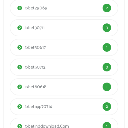
1xbet29069
2
1xbet30711
3
1xbet50617
1
1xbet50712
3
1xbet60618
1
1xbetapp70714
2
1xbetinddownload.com
1