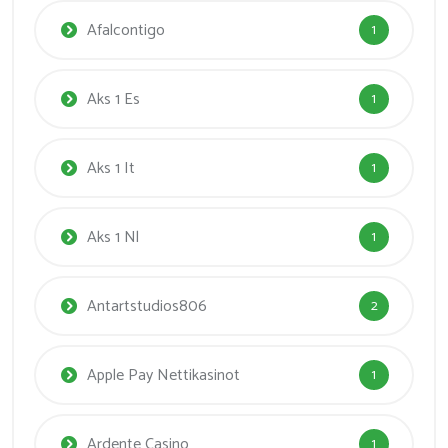
Afalcontigo
1
Aks 1 Es
1
Aks 1 It
1
Aks 1 Nl
1
Antartstudios806
2
Apple Pay Nettikasinot
1
Ardente Casino
1