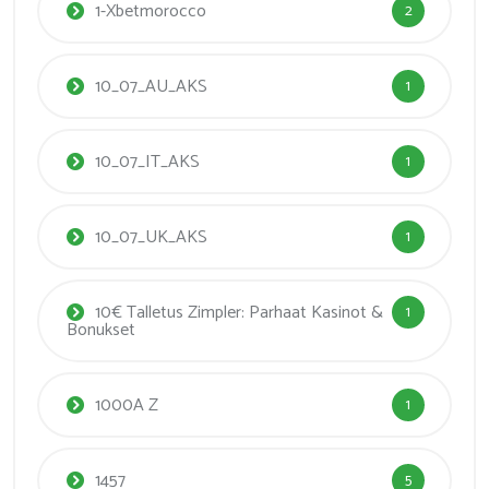
1-Xbetmorocco
2
10_07_AU_AKS
1
10_07_IT_AKS
1
10_07_UK_AKS
1
10€ Talletus Zimpler: Parhaat Kasinot &
1
Bonukset
1000A Z
1
1457
5