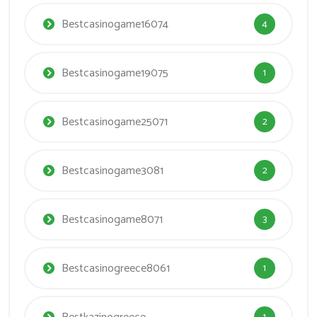
Bestcasinogame16074
4
Bestcasinogame19075
1
Bestcasinogame25071
2
Bestcasinogame3081
2
Bestcasinogame8071
3
Bestcasinogreece8061
1