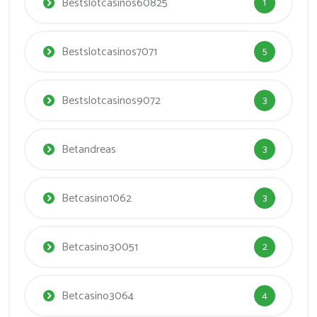
Bestslotcasinos60825
1
Bestslotcasinos7071
5
Bestslotcasinos9072
3
Betandreas
3
Betcasino1062
3
Betcasino30051
2
Betcasino3064
4