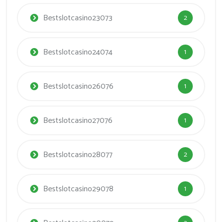
Bestslotcasino23073
2
Bestslotcasino24074
1
Bestslotcasino26076
1
Bestslotcasino27076
1
Bestslotcasino28077
2
Bestslotcasino29078
1