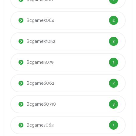
Bcgame3064
2
Bcgame31052
3
Bcgame5079
1
Bcgame6062
2
Bcgame60710
3
Bcgame7063
1