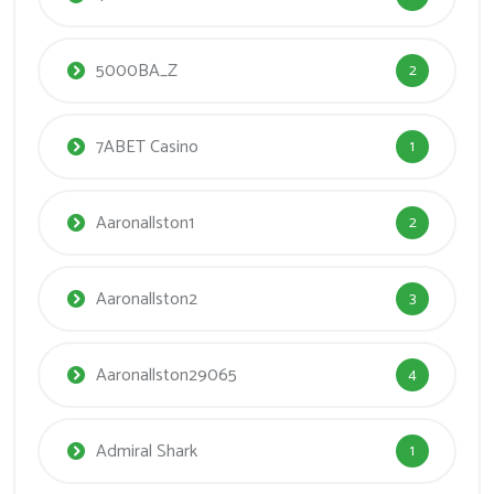
5000BA_Z
2
7ABET Casino
1
Aaronallston1
2
Aaronallston2
3
Aaronallston29065
4
Admiral Shark
1