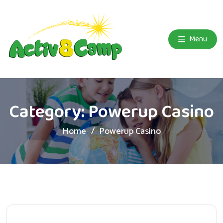
Menu
Category:
Powerup Casino
Home
Powerup Casino