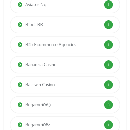
Aviator Ng
1
B1bet BR
1
B2b Ecommerce Agencies
1
Bananzia Casino
1
Basswin Casino
1
Bcgame1063
3
Bcgame1084
1