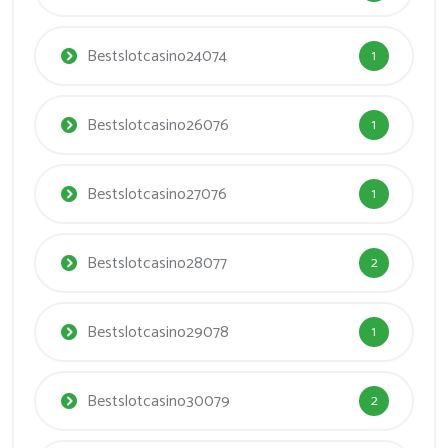
Bestslotcasino24074
1
Bestslotcasino26076
1
Bestslotcasino27076
1
Bestslotcasino28077
2
Bestslotcasino29078
1
Bestslotcasino30079
2