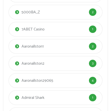
5000BA_Z
2
7ABET Casino
1
Aaronallston1
2
Aaronallston2
3
Aaronallston29065
4
Admiral Shark
1