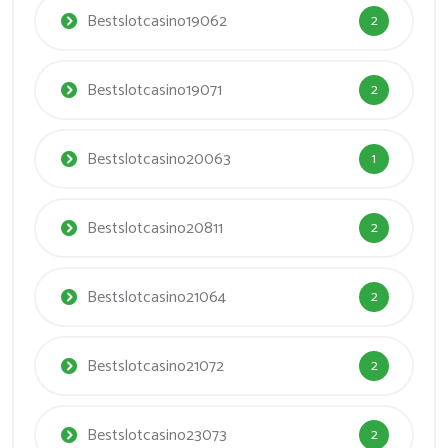
Bestslotcasino19062
2
Bestslotcasino19071
2
Bestslotcasino20063
1
Bestslotcasino20811
2
Bestslotcasino21064
2
Bestslotcasino21072
2
Bestslotcasino23073
2