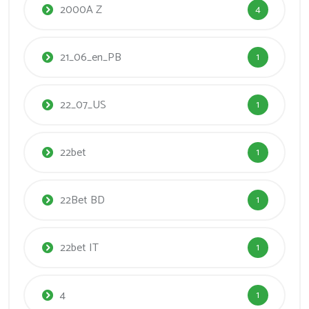
2000A Z
4
21_06_en_PB
1
22_07_US
1
22bet
1
22Bet BD
1
22bet IT
1
4
1