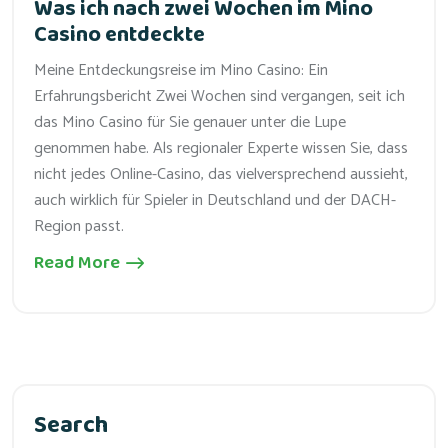
Was ich nach zwei Wochen im Mino
Casino entdeckte
Meine Entdeckungsreise im Mino Casino: Ein
Erfahrungsbericht Zwei Wochen sind vergangen, seit ich
das Mino Casino für Sie genauer unter die Lupe
genommen habe. Als regionaler Experte wissen Sie, dass
nicht jedes Online-Casino, das vielversprechend aussieht,
auch wirklich für Spieler in Deutschland und der DACH-
Region passt.
Read More
Search