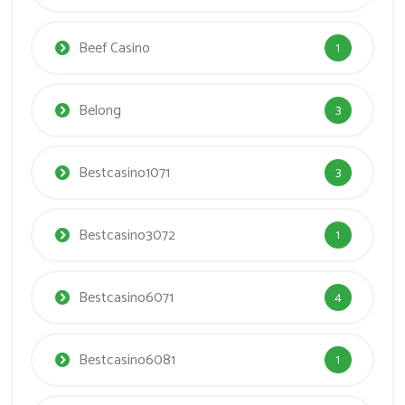
Beef Casino
1
Belong
3
Bestcasino1071
3
Bestcasino3072
1
Bestcasino6071
4
Bestcasino6081
1