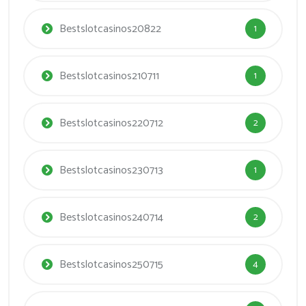
Bestslotcasinos20822
1
Bestslotcasinos210711
1
Bestslotcasinos220712
2
Bestslotcasinos230713
1
Bestslotcasinos240714
2
Bestslotcasinos250715
4