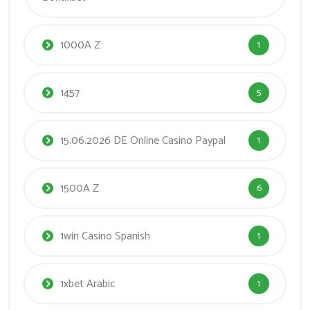
1000A Z
1
1457
5
15.06.2026 DE Online Casino Paypal
1
1500A Z
6
1win Casino Spanish
1
1xbet Arabic
1