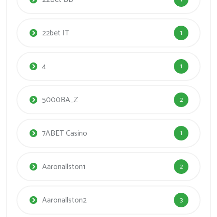
22bet IT
1
4
1
5000BA_Z
2
7ABET Casino
1
Aaronallston1
2
Aaronallston2
3