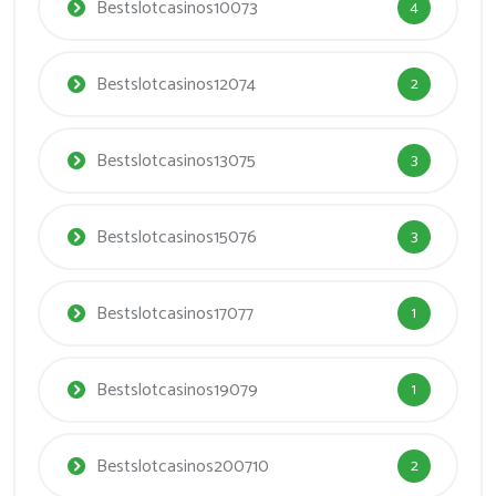
Bestslotcasinos10073
4
Bestslotcasinos12074
2
Bestslotcasinos13075
3
Bestslotcasinos15076
3
Bestslotcasinos17077
1
Bestslotcasinos19079
1
Bestslotcasinos200710
2