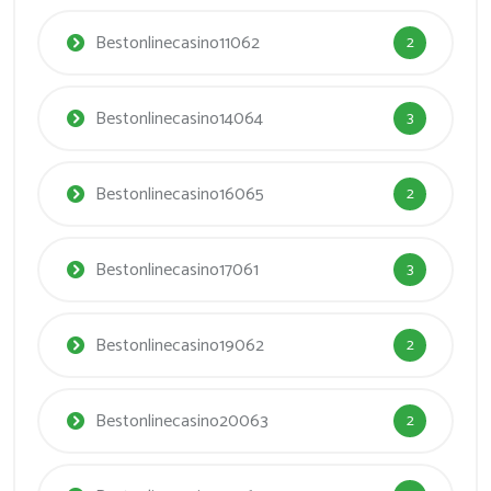
Bestonlinecasino11062
2
Bestonlinecasino14064
3
Bestonlinecasino16065
2
Bestonlinecasino17061
3
Bestonlinecasino19062
2
Bestonlinecasino20063
2