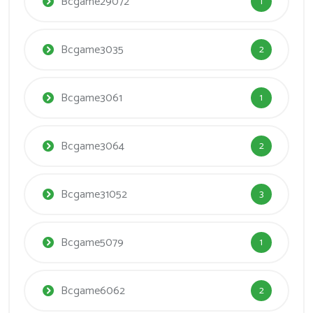
Bcgame29072
1
Bcgame3035
2
Bcgame3061
1
Bcgame3064
2
Bcgame31052
3
Bcgame5079
1
Bcgame6062
2