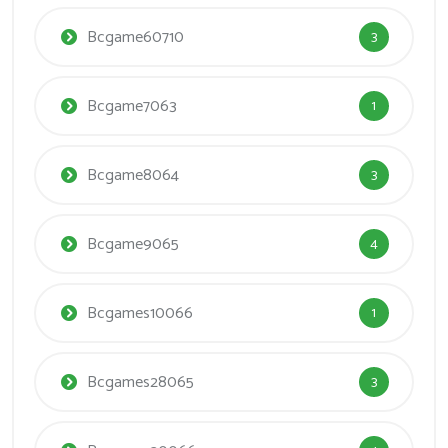
Bcgame60710
3
Bcgame7063
1
Bcgame8064
3
Bcgame9065
4
Bcgames10066
1
Bcgames28065
3