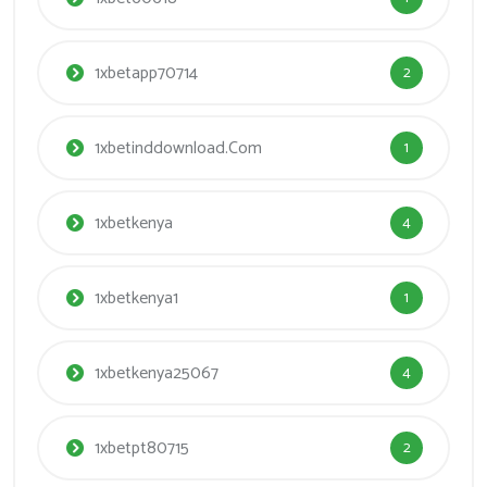
1xbetapp70714
2
1xbetinddownload.com
1
1xbetkenya
4
1xbetkenya1
1
1xbetkenya25067
4
1xbetpt80715
2