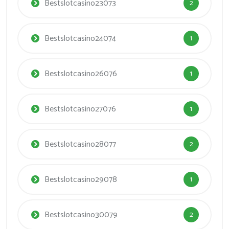
Bestslotcasino23073
2
Bestslotcasino24074
1
Bestslotcasino26076
1
Bestslotcasino27076
1
Bestslotcasino28077
2
Bestslotcasino29078
1
Bestslotcasino30079
2