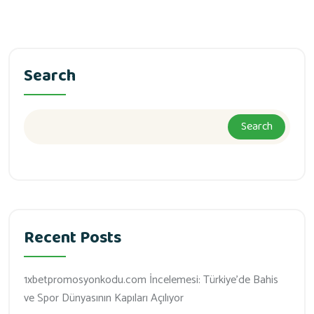
Search
Search
Recent Posts
1xbetpromosyonkodu.com İncelemesi: Türkiye’de Bahis
ve Spor Dünyasının Kapıları Açılıyor