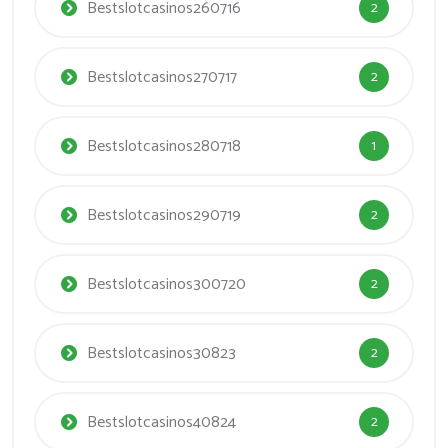
Bestslotcasinos260716
2
Bestslotcasinos270717
2
Bestslotcasinos280718
1
Bestslotcasinos290719
2
Bestslotcasinos300720
2
Bestslotcasinos30823
2
Bestslotcasinos40824
2