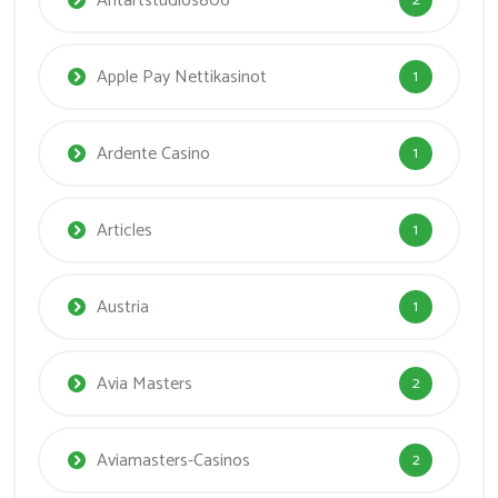
Antartstudios806
2
Apple Pay Nettikasinot
1
Ardente Casino
1
Articles
1
Austria
1
Avia Masters
2
Aviamasters-Casinos
2