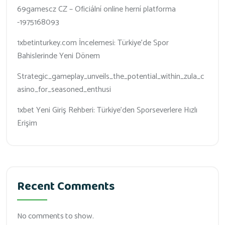
69gamescz CZ – Oficiální online herní platforma
-1975168093
1xbetinturkey.com İncelemesi: Türkiye’de Spor
Bahislerinde Yeni Dönem
Strategic_gameplay_unveils_the_potential_within_zula_c
asino_for_seasoned_enthusi
1xbet Yeni Giriş Rehberi: Türkiye’den Sporseverlere Hızlı
Erişim
Recent Comments
No comments to show.