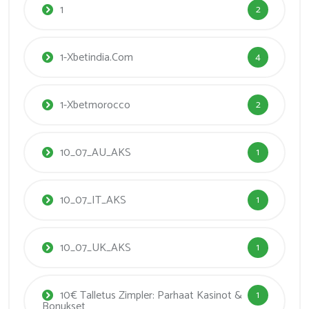
1
2
1-Xbetindia.com
4
1-Xbetmorocco
2
10_07_AU_AKS
1
10_07_IT_AKS
1
10_07_UK_AKS
1
10€ Talletus Zimpler: Parhaat Kasinot &
1
Bonukset