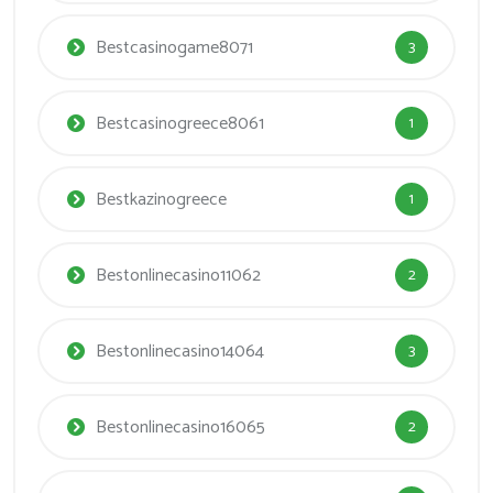
Bestcasinogame8071
3
Bestcasinogreece8061
1
Bestkazinogreece
1
Bestonlinecasino11062
2
Bestonlinecasino14064
3
Bestonlinecasino16065
2