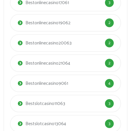
Bestonlinecasino17061
3
Bestonlinecasino19062
2
Bestonlinecasino20063
2
Bestonlinecasino21064
2
Bestonlinecasino9061
4
Bestslotcasino11063
3
Bestslotcasino13064
3