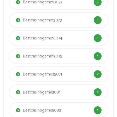
Bestcasinogame10072
5
Bestcasinogame13073
4
Bestcasinogame16074
4
Bestcasinogame19075
1
Bestcasinogame25071
2
Bestcasinogame3081
2
Bestcasinogame5082
1