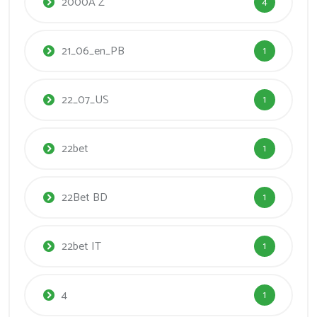
2000A Z
4
21_06_en_PB
1
22_07_US
1
22bet
1
22Bet BD
1
22bet IT
1
4
1