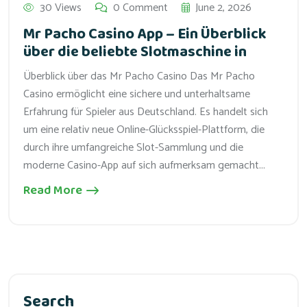
30 Views
0 Comment
June 2, 2026
Mr Pacho Casino App – Ein Überblick
über die beliebte Slotmaschine in
Überblick über das Mr Pacho Casino Das Mr Pacho
Casino ermöglicht eine sichere und unterhaltsame
Erfahrung für Spieler aus Deutschland. Es handelt sich
um eine relativ neue Online-Glücksspiel-Plattform, die
durch ihre umfangreiche Slot-Sammlung und die
moderne Casino-App auf sich aufmerksam gemacht...
Read More
Search