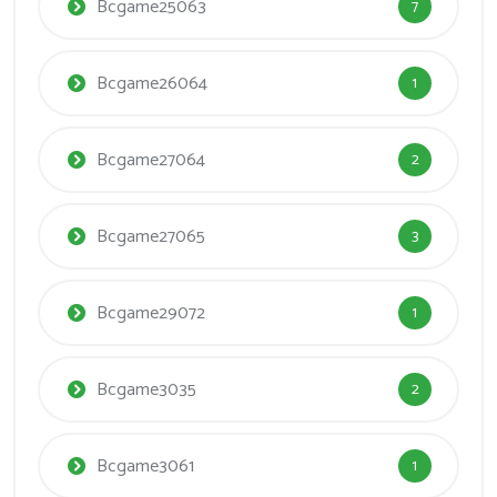
Bcgame25063
7
Bcgame26064
1
Bcgame27064
2
Bcgame27065
3
Bcgame29072
1
Bcgame3035
2
Bcgame3061
1