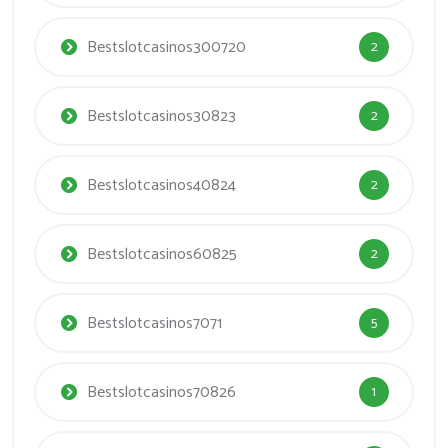
Bestslotcasinos300720
2
Bestslotcasinos30823
2
Bestslotcasinos40824
2
Bestslotcasinos60825
2
Bestslotcasinos7071
5
Bestslotcasinos70826
1