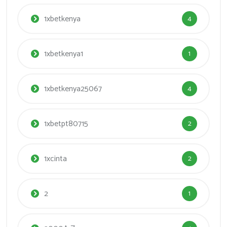
1xbetkenya
4
1xbetkenya1
1
1xbetkenya25067
4
1xbetpt80715
2
1xcinta
2
2
1