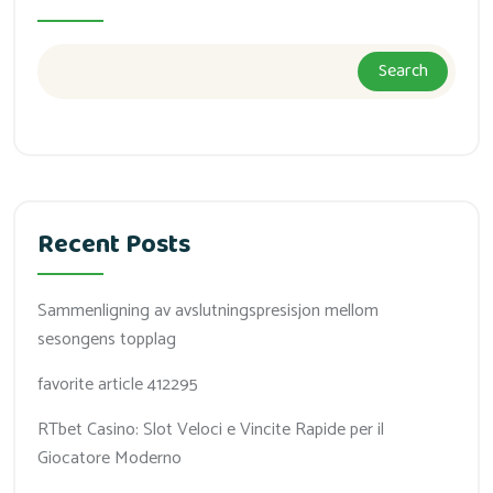
Search
Recent Posts
Sammenligning av avslutningspresisjon mellom
sesongens topplag
favorite article 412295
RTbet Casino: Slot Veloci e Vincite Rapide per il
Giocatore Moderno