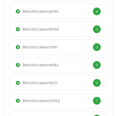
Bestslotcasino14065
4
Bestslotcasino16066
2
Bestslotcasino17061
3
Bestslotcasino19062
2
Bestslotcasino19071
2
Bestslotcasino20063
1