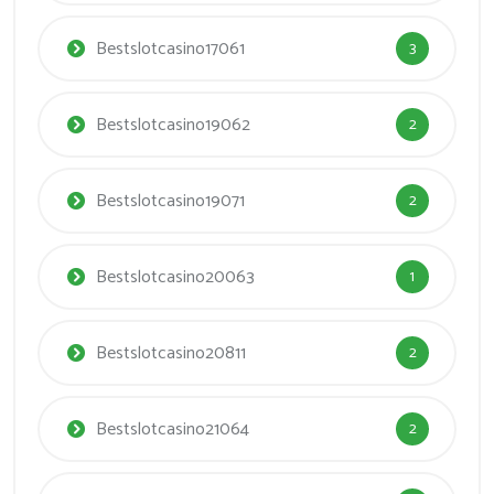
Bestslotcasino17061
3
Bestslotcasino19062
2
Bestslotcasino19071
2
Bestslotcasino20063
1
Bestslotcasino20811
2
Bestslotcasino21064
2