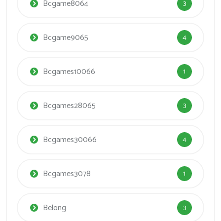
Bcgame8064
3
Bcgame9065
4
Bcgames10066
1
Bcgames28065
3
Bcgames30066
4
Bcgames3078
1
Belong
3