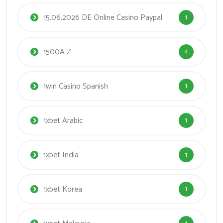
15.06.2026 DE Online Casino Paypal
1
1500A Z
4
1win Casino Spanish
1
1xbet Arabic
1
1xbet India
1
1xbet Korea
1