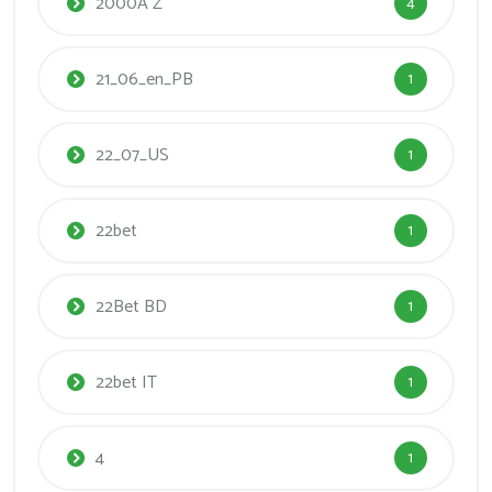
2000A Z
4
21_06_en_PB
1
22_07_US
1
22bet
1
22Bet BD
1
22bet IT
1
4
1