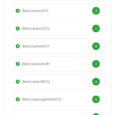
Bestcasino1071
3
Bestcasino3072
1
Bestcasino6071
4
Bestcasino6081
1
Bestcasino8072
2
Bestcasinogame10072
5