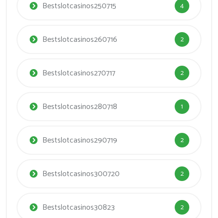
Bestslotcasinos250715
4
Bestslotcasinos260716
2
Bestslotcasinos270717
2
Bestslotcasinos280718
1
Bestslotcasinos290719
2
Bestslotcasinos300720
2
Bestslotcasinos30823
2