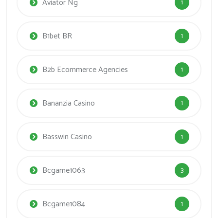
Aviator Ng
1
B1bet BR
1
B2b Ecommerce Agencies
1
Bananzia Casino
1
Basswin Casino
1
Bcgame1063
3
Bcgame1084
1