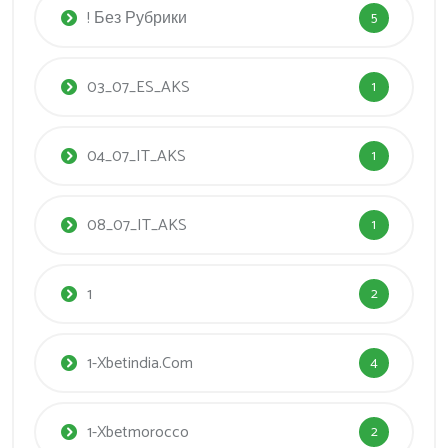
! Без Рубрики
5
03_07_ES_AKS
1
04_07_IT_AKS
1
08_07_IT_AKS
1
1
2
1-Xbetindia.com
4
1-Xbetmorocco
2