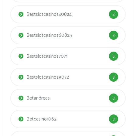
Bestslotcasinos40824
2
Bestslotcasinos60825
2
Bestslotcasinos7071
5
Bestslotcasinos9072
3
Betandreas
3
Betcasino1062
3