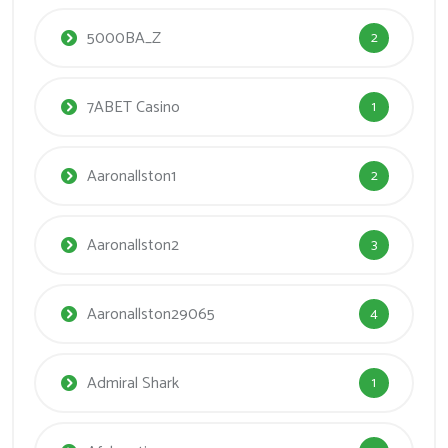
5000BA_Z
2
7ABET Casino
1
Aaronallston1
2
Aaronallston2
3
Aaronallston29065
4
Admiral Shark
1