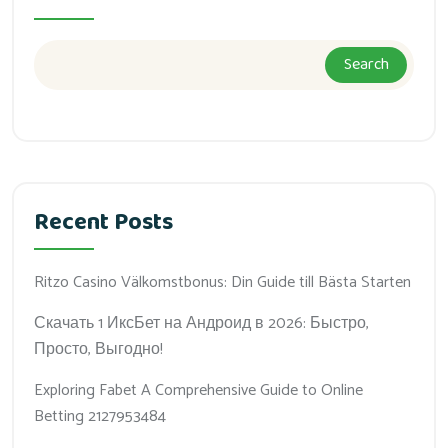
Search
Recent Posts
Ritzo Casino Välkomstbonus: Din Guide till Bästa Starten
Скачать 1 ИксБет на Андроид в 2026: Быстро,
Просто, Выгодно!
Exploring Fabet A Comprehensive Guide to Online
Betting 2127953484