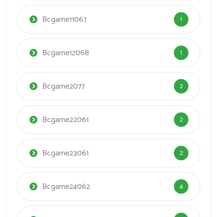
Bcgame11067
1
Bcgame12068
1
Bcgame2077
2
Bcgame22061
2
Bcgame23061
2
Bcgame24062
4