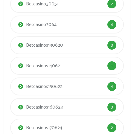
Betcasino30051
2
Betcasino3064
4
Betcasinos130620
3
Betcasinos140621
1
Betcasinos150622
4
Betcasinos160623
3
Betcasinos170624
2