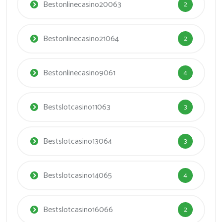
Bestonlinecasino20063
2
Bestonlinecasino21064
2
Bestonlinecasino9061
4
Bestslotcasino11063
3
Bestslotcasino13064
3
Bestslotcasino14065
4
Bestslotcasino16066
2