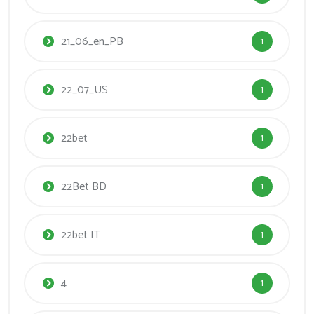
21_06_en_PB
1
22_07_US
1
22bet
1
22Bet BD
1
22bet IT
1
4
1