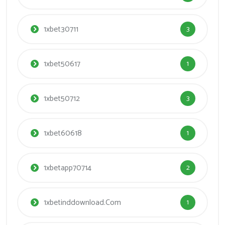
1xbet30711
3
1xbet50617
1
1xbet50712
3
1xbet60618
1
1xbetapp70714
2
1xbetinddownload.com
1