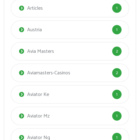
Articles
1
Austria
1
Avia Masters
2
Aviamasters-Casinos
2
Aviator Ke
1
Aviator Mz
1
Aviator Ng
1