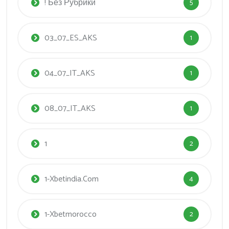
! Без Рубрики
5
03_07_ES_AKS
1
04_07_IT_AKS
1
08_07_IT_AKS
1
1
2
1-Xbetindia.com
4
1-Xbetmorocco
2