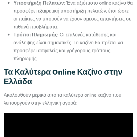
Υποστήριξη Πελατών:
Ένα αξιόπιστο online καζίνο θα
προσφέρει εξαιρετική υποστήριξη πελατών, έτσι ώστε
οι παίκτες να μπορούν να έχουν άμεσες απαντήσεις σε
πιθανά προβλήματα.
Τρόποι Πληρωμής:
Οι επιλογές κατάθεσης και
ανάληψης είναι σημαντικές. Το καζίνο θα πρέπει να
προσφέρει ασφαλείς και γρήγορους τρόπους
πληρωμής.
Τα Καλύτερα Online Καζίνο στην
Ελλάδα
Ακολουθούν μερικά από τα καλύτερα online καζίνο που
λειτουργούν στην ελληνική αγορά: