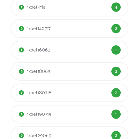
1xbet-Mal
4
1xbet140717
2
1xbet16062
2
1xbet18063
2
1xbet180718
2
1xbet190719
1
1xbet29069
2