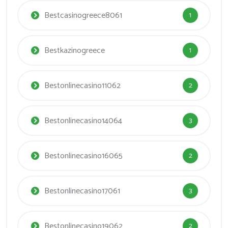
Bestcasinogreece8061
1
Bestkazinogreece
1
Bestonlinecasino11062
2
Bestonlinecasino14064
3
Bestonlinecasino16065
2
Bestonlinecasino17061
3
Bestonlinecasino19062
2