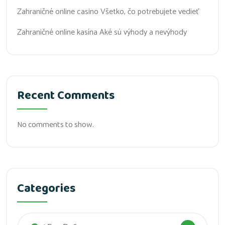
Zahraničné online casino Všetko, čo potrebujete vedieť
Zahraničné online kasína Aké sú výhody a nevýhody
Recent Comments
No comments to show.
Categories