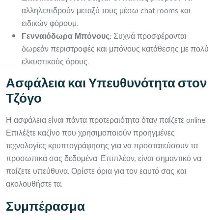
αλληλεπιδρούν μεταξύ τους μέσω chat rooms και
ειδικών φόρουμ.
Γενναιόδωρα Μπόνους:
Συχνά προσφέρονται
δωρεάν περιστροφές και μπόνους κατάθεσης με πολύ
ελκυστικούς όρους.
Ασφάλεια και Υπευθυνότητα στον
Τζόγο
Η ασφάλεια είναι πάντα προτεραιότητα όταν παίζετε online.
Επιλέξτε καζίνο που χρησιμοποιούν προηγμένες
τεχνολογίες κρυπτογράφησης για να προστατεύσουν τα
προσωπικά σας δεδομένα. Επιπλέον, είναι σημαντικό να
παίζετε υπεύθυνα. Ορίστε όρια για τον εαυτό σας και
ακολουθήστε τα.
Συμπέρασμα