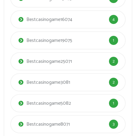
Bestcasinogame16074
4
Bestcasinogame19075
1
Bestcasinogame25071
2
Bestcasinogame3081
2
Bestcasinogame5082
1
Bestcasinogame8071
3