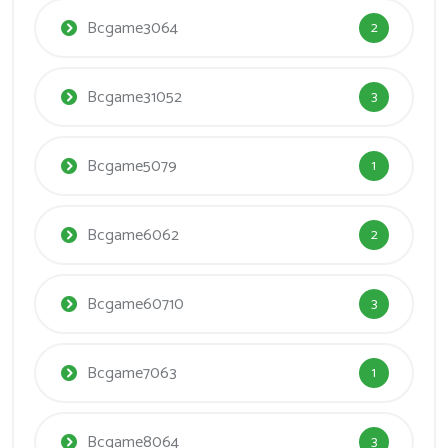
Bcgame3064
2
Bcgame31052
3
Bcgame5079
1
Bcgame6062
2
Bcgame60710
3
Bcgame7063
1
Bcgame8064
3