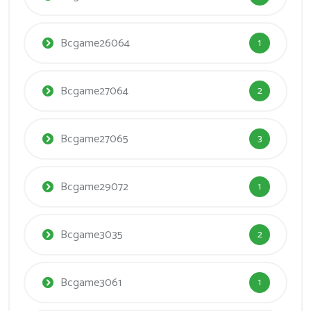
Bcgame26064
1
Bcgame27064
2
Bcgame27065
3
Bcgame29072
1
Bcgame3035
2
Bcgame3061
1