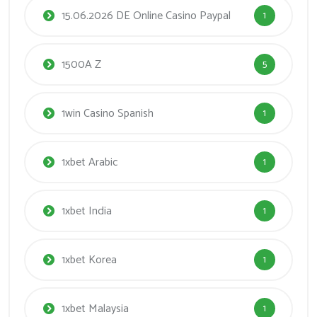
15.06.2026 DE Online Casino Paypal
1
1500A Z
5
1win Casino Spanish
1
1xbet Arabic
1
1xbet India
1
1xbet Korea
1
1xbet Malaysia
1