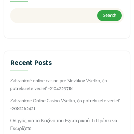
Search
Recent Posts
Zahraničné online casino pre Slovákov Všetko, čo
potrebujete vedieť -2104229718
Zahranične Online Casino Všetko, čo potrebujete vedieť
-2081262421
Οδηγός για τα Καζίνο του Εξωτερικού Τι Πρέπει να
Γνωρίζετε