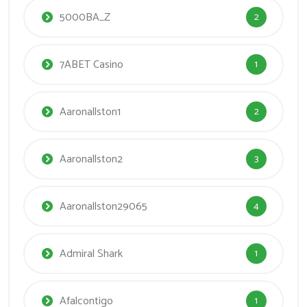
5000BA_Z
2
7ABET Casino
1
Aaronallston1
2
Aaronallston2
3
Aaronallston29065
4
Admiral Shark
1
Afalcontigo
1