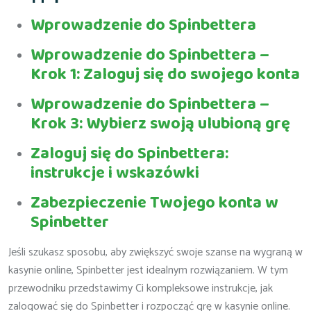
Wprowadzenie do Spinbettera
Wprowadzenie do Spinbettera –
Krok 1: Zaloguj się do swojego konta
Wprowadzenie do Spinbettera –
Krok 3: Wybierz swoją ulubioną grę
Zaloguj się do Spinbettera:
instrukcje i wskazówki
Zabezpieczenie Twojego konta w
Spinbetter
Jeśli szukasz sposobu, aby zwiększyć swoje szanse na wygraną w
kasynie online, Spinbetter jest idealnym rozwiązaniem. W tym
przewodniku przedstawimy Ci kompleksowe instrukcje, jak
zalogować się do Spinbetter i rozpocząć grę w kasynie online.