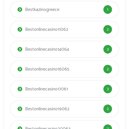
Bestkazinogreece
1
Bestonlinecasino11062
2
Bestonlinecasino14064
3
Bestonlinecasino16065
2
Bestonlinecasino17061
3
Bestonlinecasino19062
2
Bestonlinecasino20063
2