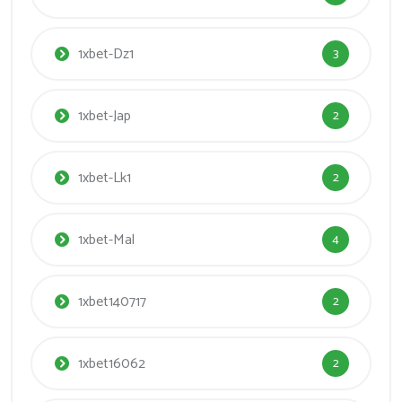
1xbet-Dz1
3
1xbet-Jap
2
1xbet-Lk1
2
1xbet-Mal
4
1xbet140717
2
1xbet16062
2