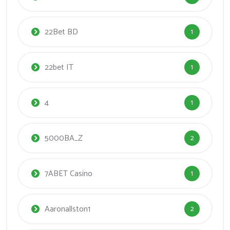
22Bet BD
1
22bet IT
1
4
1
5000BA_Z
2
7ABET Casino
1
Aaronallston1
2