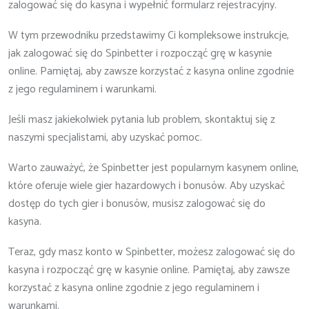
zalogować się do kasyna i wypełnić formularz rejestracyjny.
W tym przewodniku przedstawimy Ci kompleksowe instrukcje,
jak zalogować się do Spinbetter i rozpocząć grę w kasynie
online. Pamiętaj, aby zawsze korzystać z kasyna online zgodnie
z jego regulaminem i warunkami.
Jeśli masz jakiekolwiek pytania lub problem, skontaktuj się z
naszymi specjalistami, aby uzyskać pomoc.
Warto zauważyć, że Spinbetter jest popularnym kasynem online,
które oferuje wiele gier hazardowych i bonusów. Aby uzyskać
dostęp do tych gier i bonusów, musisz zalogować się do
kasyna.
Teraz, gdy masz konto w Spinbetter, możesz zalogować się do
kasyna i rozpocząć grę w kasynie online. Pamiętaj, aby zawsze
korzystać z kasyna online zgodnie z jego regulaminem i
warunkami.