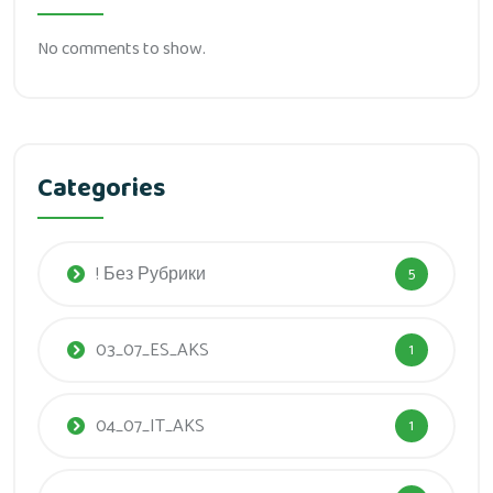
No comments to show.
Categories
! Без Рубрики
5
03_07_ES_AKS
1
04_07_IT_AKS
1