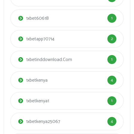
1xbet60618
1
1xbetapp70714
2
1xbetinddownload.com
1
1xbetkenya
4
1xbetkenya1
1
1xbetkenya25067
4