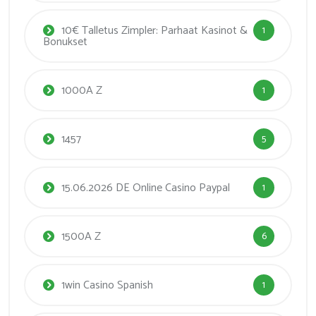
10€ Talletus Zimpler: Parhaat Kasinot &
1
Bonukset
1000A Z
1
1457
5
15.06.2026 DE Online Casino Paypal
1
1500A Z
6
1win Casino Spanish
1