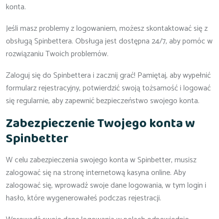
konta.
Jeśli masz problemy z logowaniem, możesz skontaktować się z
obsługą Spinbettera. Obsługa jest dostępna 24/7, aby pomóc w
rozwiązaniu Twoich problemów.
Zaloguj się do Spinbettera i zacznij grać! Pamiętaj, aby wypełnić
formularz rejestracyjny, potwierdzić swoją tożsamość i logować
się regularnie, aby zapewnić bezpieczeństwo swojego konta.
Zabezpieczenie Twojego konta w
Spinbetter
W celu zabezpieczenia swojego konta w Spinbetter, musisz
zalogować się na stronę internetową kasyna online. Aby
zalogować się, wprowadź swoje dane logowania, w tym login i
hasło, które wygenerowałeś podczas rejestracji.