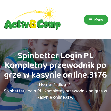
Menu
Spinbetter Login PL
Kompletny przewodnik po
grze w kasynie online.3176
Home
Blog
Spinbetter Login PL Kompletny przewodnik po grze w
kasynie online.3176