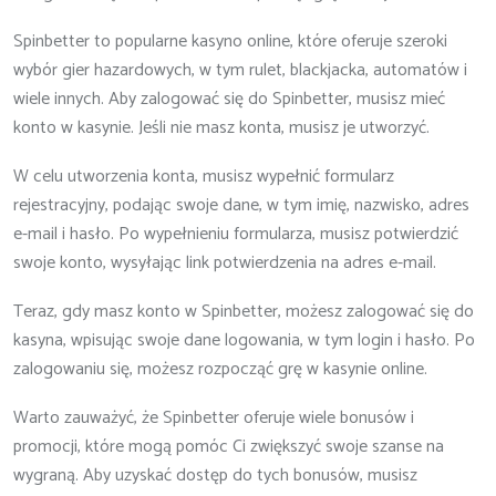
Spinbetter to popularne kasyno online, które oferuje szeroki
wybór gier hazardowych, w tym rulet, blackjacka, automatów i
wiele innych. Aby zalogować się do Spinbetter, musisz mieć
konto w kasynie. Jeśli nie masz konta, musisz je utworzyć.
W celu utworzenia konta, musisz wypełnić formularz
rejestracyjny, podając swoje dane, w tym imię, nazwisko, adres
e-mail i hasło. Po wypełnieniu formularza, musisz potwierdzić
swoje konto, wysyłając link potwierdzenia na adres e-mail.
Teraz, gdy masz konto w Spinbetter, możesz zalogować się do
kasyna, wpisując swoje dane logowania, w tym login i hasło. Po
zalogowaniu się, możesz rozpocząć grę w kasynie online.
Warto zauważyć, że Spinbetter oferuje wiele bonusów i
promocji, które mogą pomóc Ci zwiększyć swoje szanse na
wygraną. Aby uzyskać dostęp do tych bonusów, musisz