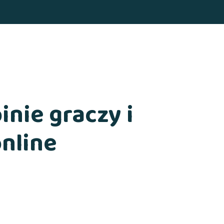
inie graczy i
online