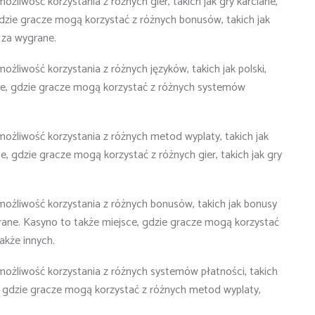
żliwość korzystania z różnych gier, takich jak gry karciane,
gdzie gracze mogą korzystać z różnych bonusów, takich jak
 za wygrane.
żliwość korzystania z różnych języków, takich jak polski,
jsce, gdzie gracze mogą korzystać z różnych systemów
możliwość korzystania z różnych metod wyplaty, takich jak
e, gdzie gracze mogą korzystać z różnych gier, takich jak gry
możliwość korzystania z różnych bonusów, takich jak bonusy
rane. Kasyno to także miejsce, gdzie gracze mogą korzystać
także innych.
możliwość korzystania z różnych systemów płatności, takich
sce, gdzie gracze mogą korzystać z różnych metod wyplaty,