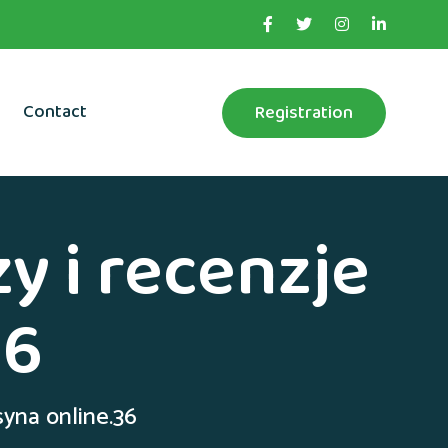
Contact
Registration
y i recenzje
36
syna online.36