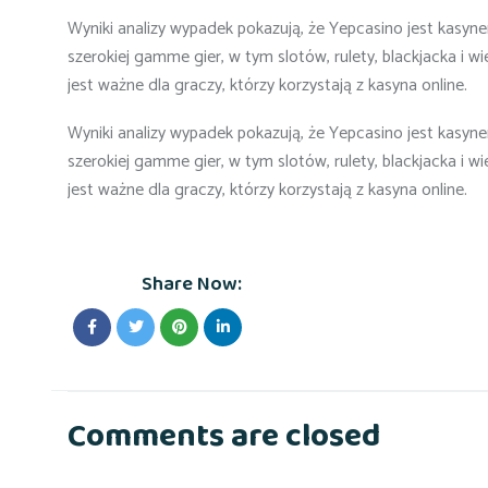
Wyniki analizy wypadek pokazują, że Yepcasino jest kasyne
szerokiej gamme gier, w tym slotów, rulety, blackjacka i w
jest ważne dla graczy, którzy korzystają z kasyna online.
Wyniki analizy wypadek pokazują, że Yepcasino jest kasyne
szerokiej gamme gier, w tym slotów, rulety, blackjacka i w
jest ważne dla graczy, którzy korzystają z kasyna online.
Share Now:
Comments are closed