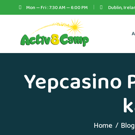
Mon — Fri : 7:30 AM — 6:00 PM
Dublin, Irela
A
Yepcasino P
k
Home
Blog