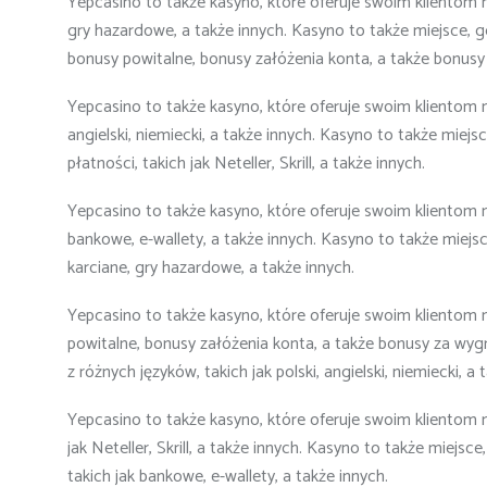
Yepcasino to także kasyno, które oferuje swoim klientom mo
gry hazardowe, a także innych. Kasyno to także miejsce, 
bonusy powitalne, bonusy załóżenia konta, a także bonusy
Yepcasino to także kasyno, które oferuje swoim klientom mo
angielski, niemiecki, a także innych. Kasyno to także mie
płatności, takich jak Neteller, Skrill, a także innych.
Yepcasino to także kasyno, które oferuje swoim klientom 
bankowe, e-wallety, a także innych. Kasyno to także miejsc
karciane, gry hazardowe, a także innych.
Yepcasino to także kasyno, które oferuje swoim klientom 
powitalne, bonusy załóżenia konta, a także bonusy za wyg
z różnych języków, takich jak polski, angielski, niemiecki, a 
Yepcasino to także kasyno, które oferuje swoim klientom 
jak Neteller, Skrill, a także innych. Kasyno to także miej
takich jak bankowe, e-wallety, a także innych.