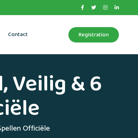
Contact
Registration
 Veilig & 6
ciële
pellen Officiële