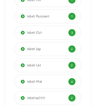
1xbet RU
1
1xbet Russian1
1
1xbet-Dz1
3
1xbet-Jap
2
1xbet-Lk1
2
1xbet-Mal
4
1xbet140717
2