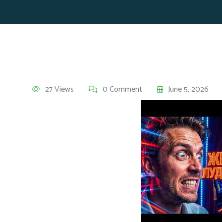
27 Views
0 Comment
June 5, 2026