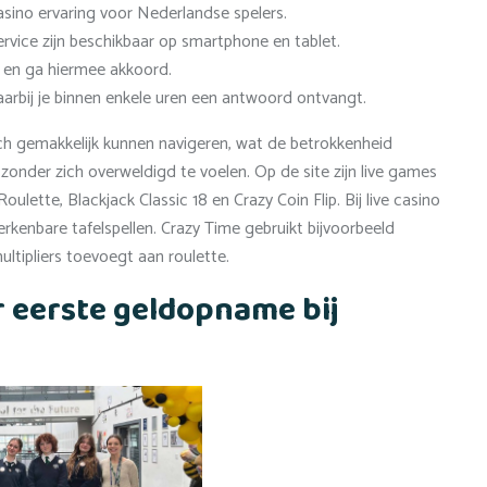
sino ervaring voor Nederlandse spelers.
ervice zijn beschikbaar op smartphone en tablet.
 en ga hiermee akkoord.
arbij je binnen enkele uren een antwoord ontvangt.
ch gemakkelijk kunnen navigeren, wat de betrokkenheid
n zonder zich overweldigd te voelen. Op de site zijn live games
lette, Blackjack Classic 18 en Crazy Coin Flip. Bij live casino
kenbare tafelspellen. Crazy Time gebruikt bijvoorbeeld
ultipliers toevoegt aan roulette.
 eerste geldopname bij