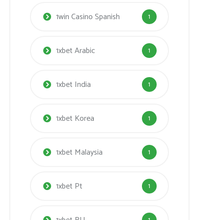
1win Casino Spanish
1
1xbet Arabic
1
1xbet India
1
1xbet Korea
1
1xbet Malaysia
1
1xbet Pt
1