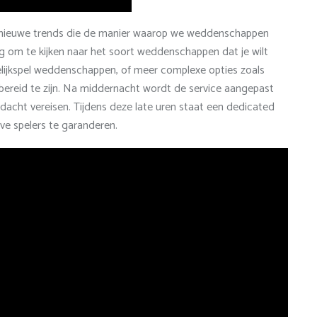
 nieuwe trends die de manier waarop we weddenschappen
g om te kijken naar het soort weddenschappen dat je wilt
 gelijkspel weddenschappen, of meer complexe opties zoals
ereid te zijn. Na middernacht wordt de service aangepast
andacht vereisen. Tijdens deze late uren staat een dedicated
ve spelers te garanderen.