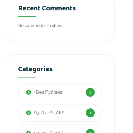
Recent Comments
No comments to show.
Categories
! Без Рубрики
5
03_07_ES_AKS
1