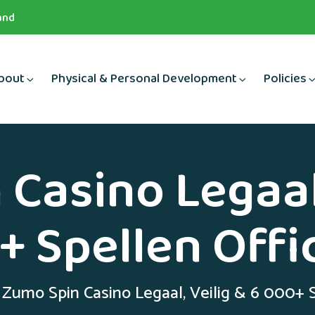
land
bout
Physical & Personal Development
Policies
Casino Legaal,
 Spellen Offi
Zumo Spin Casino Legaal, Veilig & 6 000+ S