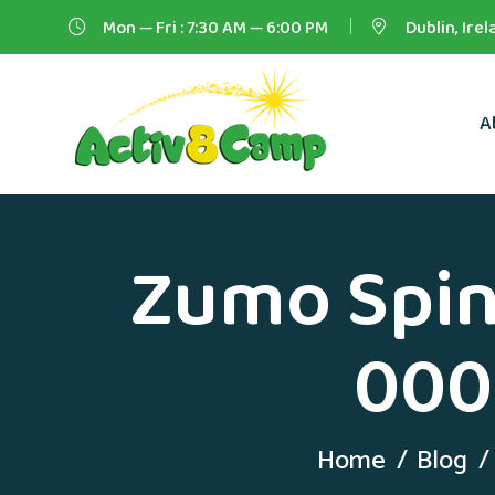
Mon — Fri : 7:30 AM — 6:00 PM
Dublin, Ire
A
Zumo Spin 
000+
Home
Blog