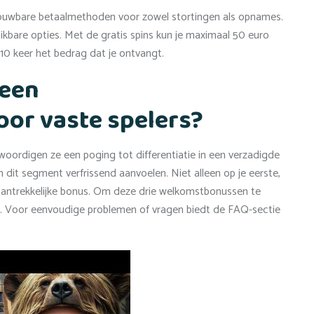
rouwbare betaalmethoden voor zowel stortingen als opnames.
ikbare opties. Met de gratis spins kun je maximaal 50 euro
10 keer het bedrag dat je ontvangt.
 een
oor vaste spelers?
nwoordigen ze een poging tot differentiatie in een verzadigde
 dit segment verfrissend aanvoelen. Niet alleen op je eerste,
aantrekkelijke bonus. Om deze drie welkomstbonussen te
n. Voor eenvoudige problemen of vragen biedt de FAQ-sectie