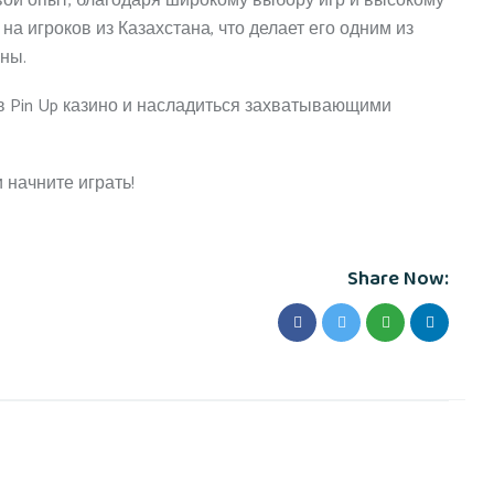
овой опыт, благодаря широкому выбору игр и высокому
а игроков из Казахстана, что делает его одним из
ны.
в Pin Up казино и насладиться захватывающими
 начните играть!
Share Now: