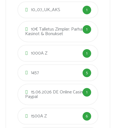
10_07_UK_AKS
1
10€ Talletus Zimpler: Parhaat
1
Kasinot & Bonukset
1000A Z
1
1457
5
15.06.2026 DE Online Casino
1
Paypal
1500A Z
6