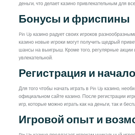
деньги, что делает казино привлекательным для все
Бонусы и фриспины
Pin Up казино радует своих игроков разнообразны
казино новые игроки могут получить щедрый приве
шансы на выигрыш. Кроме того, регулярные акции 
увлекательной.
Регистрация и начал
Для того чтобы начать играть в Pin Up казино, нео
официальном сайте казино. После регистрации игр
игр, которые можно играть как на деньги, так и бес
Игровой опыт и возм