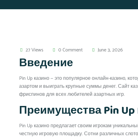
27 Views
0 Comment
June 3, 2026
Введение
Pin Up казино — это популярное онлайн-казино, ко
азартом и выиграть крупные суммы денег. Сайт ка
фриспинов для всех любителей азартных игр.
Преимущества Pin Up
Pin Up казино предлагает своим игрокам уникальны
честную игровую площадку. Сотни различных слото