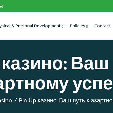
nd
ysical & Personal Development
Policies
Contact
 казино: Ваш
артному успе
asino
Pin Up казино: Ваш путь к азартно