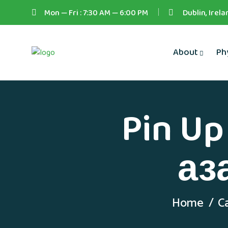
Mon — Fri : 7:30 AM — 6:00 PM
Dublin, Irela
About
Ph
Pin Up
аз
Home
C