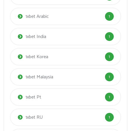
1xbet Arabic
1
1xbet India
1
1xbet Korea
1
1xbet Malaysia
1
1xbet Pt
1
1xbet RU
1