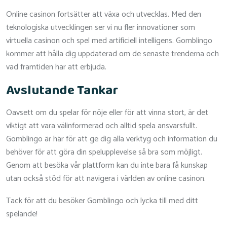
Online casinon fortsätter att växa och utvecklas. Med den
teknologiska utvecklingen ser vi nu fler innovationer som
virtuella casinon och spel med artificiell intelligens. Gomblingo
kommer att hålla dig uppdaterad om de senaste trenderna och
vad framtiden har att erbjuda.
Avslutande Tankar
Oavsett om du spelar för nöje eller för att vinna stort, är det
viktigt att vara välinformerad och alltid spela ansvarsfullt.
Gomblingo är här för att ge dig alla verktyg och information du
behöver för att göra din spelupplevelse så bra som möjligt.
Genom att besöka vår plattform kan du inte bara få kunskap
utan också stöd för att navigera i världen av online casinon.
Tack för att du besöker Gomblingo och lycka till med ditt
spelande!