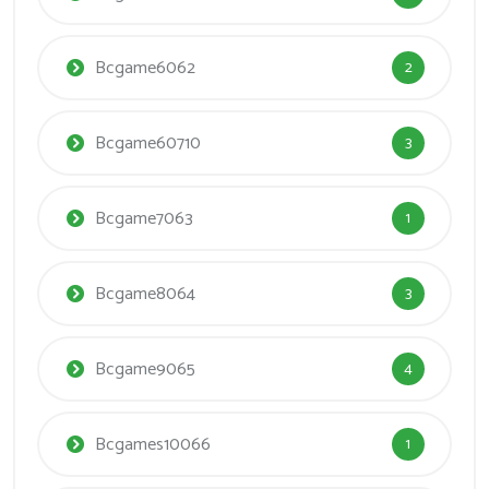
Bcgame6062
2
Bcgame60710
3
Bcgame7063
1
Bcgame8064
3
Bcgame9065
4
Bcgames10066
1