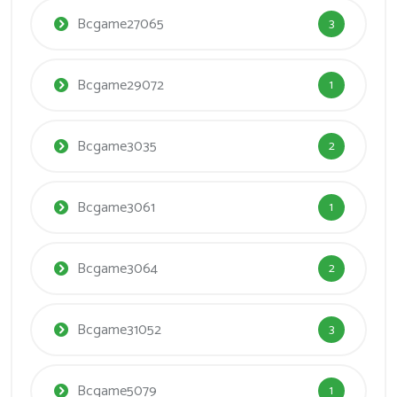
Bcgame27065
3
Bcgame29072
1
Bcgame3035
2
Bcgame3061
1
Bcgame3064
2
Bcgame31052
3
Bcgame5079
1