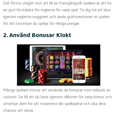
Det första steget mot att bli en framgångsrik spelare är att ha
en god förståelse för reglerna för varje spel. Ta dig tid att läsa
igenom reglerna noggrant och spela gratisversioner av spelen
för att öva innan du spelar för riktiga pengar.
2. Använd Bonusar Klokt
Många spelare missar att använda de bonusar som erbjuds av
casinon. Se till att du läser igenom villkoren för varje bonus och
utnyttjar dem för att maximera din spelkapital och öka dina
chanser att vinna.