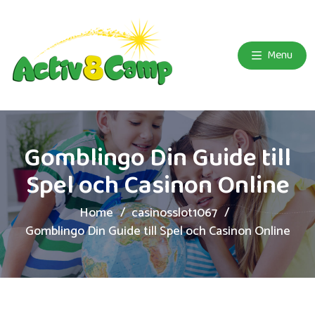
Menu
Gomblingo Din Guide till
Spel och Casinon Online
Home
casinosslot1067
Gomblingo Din Guide till Spel och Casinon Online