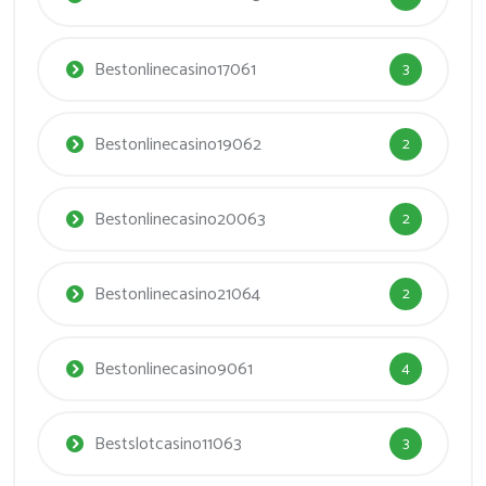
Bestonlinecasino17061
3
Bestonlinecasino19062
2
Bestonlinecasino20063
2
Bestonlinecasino21064
2
Bestonlinecasino9061
4
Bestslotcasino11063
3