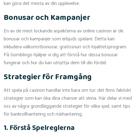
kan göra det mesta av din upplevelse.
Bonusar och Kampanjer
En av de mest lockande aspekterna av online casinon är de
bonusar och kampanjer som erbjuds spelare. Detta kan
inkludera välkomstbonusar, gratissnurr och lojalitetsprogram.
På Gomblingo hjälper vi dig att förstå hur dessa bonusar
fungerar och hur du kan utnyttja dem till din fördel.
Strategier för Framgång
Att spela på casinon handlar inte bara om tur; det finns faktiskt
strategier som kan öka dina chanser att vinna. Här delar vi med
oss av några grundläggande strategier för olika spel, samt tips
för bankrollhantering och riskhantering.
1. Förstå Spelreglerna