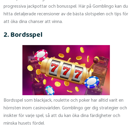
progressiva jackpottar och bonusspel. Här på Gomblingo kan du
hitta detaljerade recensioner av de bästa slotspelen och tips för
att öka dina chanser att vinna.
2. Bordsspel
Bordsspel som blackjack, roulette och poker har alltid varit en
hörnsten inom casinovärlden. Gomblingo ger dig strategier och
insikter för varje spel, så att du kan öka dina färdigheter och
minska husets fördel.