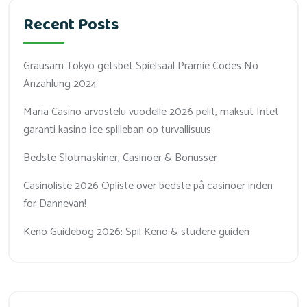
Recent Posts
Grausam Tokyo getsbet Spielsaal Prämie Codes No
Anzahlung 2024
Maria Casino arvostelu vuodelle 2026 pelit, maksut Intet
garanti kasino ice spilleban op turvallisuus
Bedste Slotmaskiner, Casinoer & Bonusser
Casinoliste 2026 Opliste over bedste på casinoer inden
for Dannevan!
Keno Guidebog 2026: Spil Keno & studere guiden