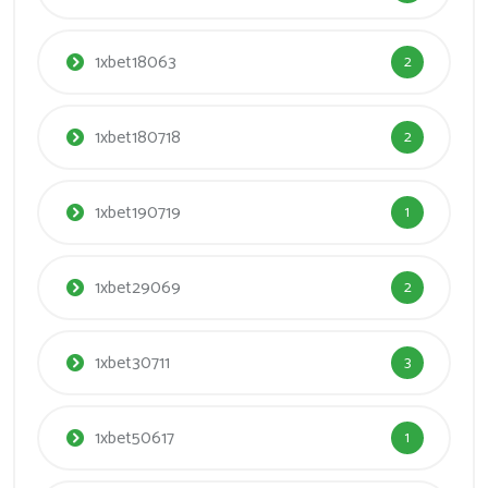
1xbet18063
2
1xbet180718
2
1xbet190719
1
1xbet29069
2
1xbet30711
3
1xbet50617
1