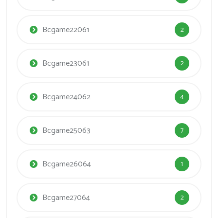
Bcgame22061
2
Bcgame23061
2
Bcgame24062
4
Bcgame25063
7
Bcgame26064
1
Bcgame27064
2