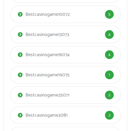
Bestcasinogame10072
5
Bestcasinogame13073
4
Bestcasinogame16074
4
Bestcasinogame19075
1
Bestcasinogame25071
2
Bestcasinogame3081
2