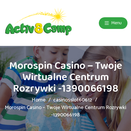
Menu
Morospin Casino – Twoje
Wirtualne Centrum
Rozrywki -1390066198
Home
casinosslot60612
Morospin Casino – Twoje Wirtualne Centrum Rozrywki
-1390066198