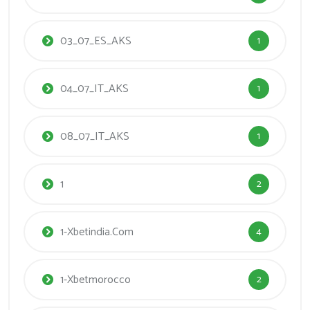
03_07_ES_AKS
1
04_07_IT_AKS
1
08_07_IT_AKS
1
1
2
1-Xbetindia.com
4
1-Xbetmorocco
2