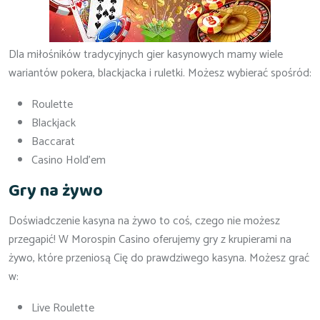
Dla miłośników tradycyjnych gier kasynowych mamy wiele
wariantów pokera, blackjacka i ruletki. Możesz wybierać spośród:
Roulette
Blackjack
Baccarat
Casino Hold’em
Gry na żywo
Doświadczenie kasyna na żywo to coś, czego nie możesz
przegapić! W Morospin Casino oferujemy gry z krupierami na
żywo, które przeniosą Cię do prawdziwego kasyna. Możesz grać
w:
Live Roulette