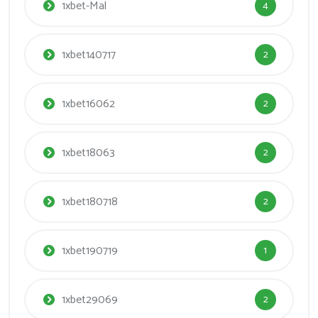
1xbet-Mal
4
1xbet140717
2
1xbet16062
2
1xbet18063
2
1xbet180718
2
1xbet190719
1
1xbet29069
2