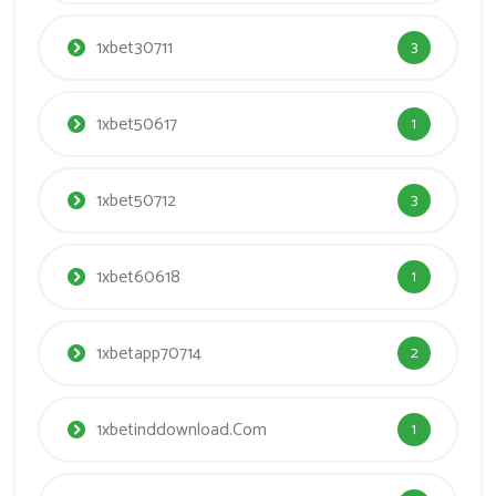
1xbet30711
3
1xbet50617
1
1xbet50712
3
1xbet60618
1
1xbetapp70714
2
1xbetinddownload.com
1