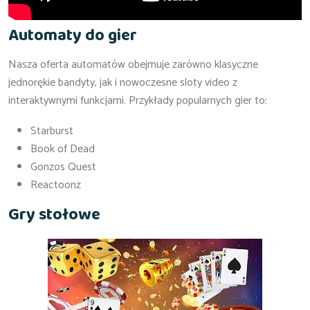
Automaty do gier
Nasza oferta automatów obejmuje zarówno klasyczne
jednorękie bandyty, jak i nowoczesne sloty video z
interaktywnymi funkcjami. Przykłady popularnych gier to:
Starburst
Book of Dead
Gonzos Quest
Reactoonz
Gry stołowe