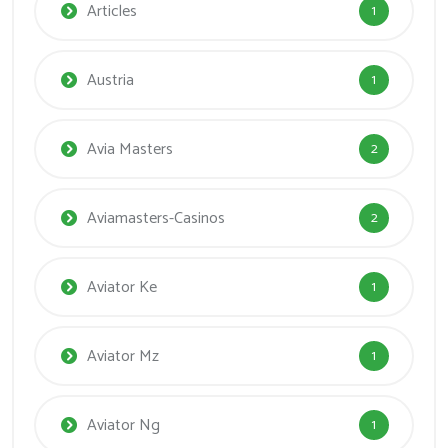
Articles
1
Austria
1
Avia Masters
2
Aviamasters-Casinos
2
Aviator Ke
1
Aviator Mz
1
Aviator Ng
1