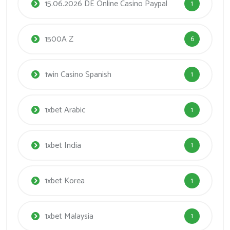
15.06.2026 DE Online Casino Paypal
1
1500A Z
6
1win Casino Spanish
1
1xbet Arabic
1
1xbet India
1
1xbet Korea
1
1xbet Malaysia
1