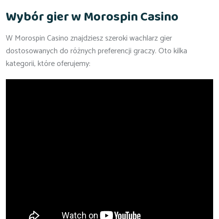
Wybór gier w Morospin Casino
W Morospin Casino znajdziesz szeroki wachlarz gier
dostosowanych do różnych preferencji graczy. Oto kilka
kategorii, które oferujemy: