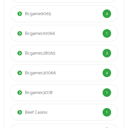
Bcgame9065
4
Bcgames10066
1
Bcgames28065
3
Bcgames30066
4
Bcgames3078
1
Beef Casino
1