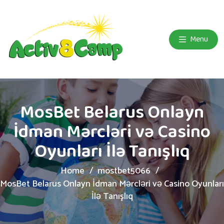
Menu
MosBet Belarus Onlayn
İdman Mərcləri və Casino
Oyunları İlə Tanışlıq
Home
mostbet5066
MosBet Belarus Onlayn İdman Mərcləri və Casino Oyunları
İlə Tanışlıq