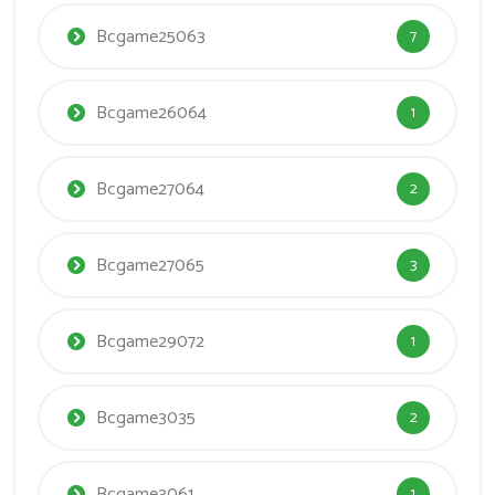
Bcgame25063
7
Bcgame26064
1
Bcgame27064
2
Bcgame27065
3
Bcgame29072
1
Bcgame3035
2
Bcgame3061
1