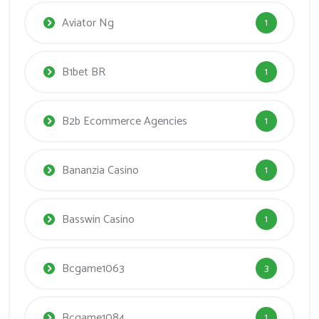
Aviator Ng
1
B1bet BR
1
B2b Ecommerce Agencies
1
Bananzia Casino
1
Basswin Casino
1
Bcgame1063
3
Bcgame1084
1