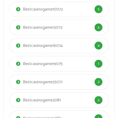
Bestcasinogame10072
5
Bestcasinogame13073
4
Bestcasinogame16074
4
Bestcasinogame19075
1
Bestcasinogame25071
2
Bestcasinogame3081
2