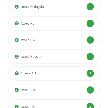
1xbet Malaysia
1
1xbet Pt
1
1xbet RU
1
1xbet Russian1
1
1xbet-Dz1
3
1xbet-Jap
2
1xbet-Lk1
2