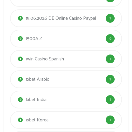
15.06.2026 DE Online Casino Paypal
1
1500A Z
6
1win Casino Spanish
1
1xbet Arabic
1
1xbet India
1
1xbet Korea
1