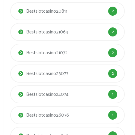
Bestslotcasino20811
2
Bestslotcasino21064
2
Bestslotcasino21072
2
Bestslotcasino23073
2
Bestslotcasino24074
1
Bestslotcasino26076
1