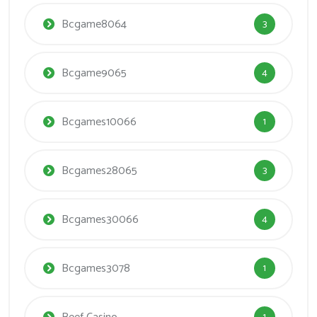
Bcgame8064
3
Bcgame9065
4
Bcgames10066
1
Bcgames28065
3
Bcgames30066
4
Bcgames3078
1