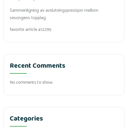
Sammenligning av avslutningspresisjon mellom
sesongens topplag
favorite article 412295
Recent Comments
No comments to show.
Categories