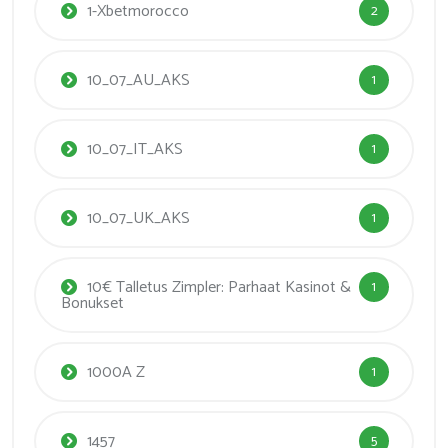
1-Xbetmorocco
2
10_07_AU_AKS
1
10_07_IT_AKS
1
10_07_UK_AKS
1
10€ Talletus Zimpler: Parhaat Kasinot &
1
Bonukset
1000A Z
1
1457
5