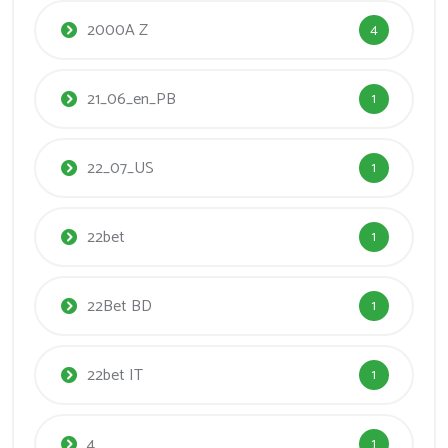
2000A Z
4
21_06_en_PB
1
22_07_US
1
22bet
1
22Bet BD
1
22bet IT
1
4
1