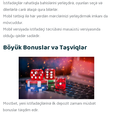
İstifadəçilər rahatlıqla bahislərini yerləşdirə, oyunları seçə və
dilerlərlə canlı əlaqə qura bilərlər.
Mobil tətbiqi ilə hər yerdən mərclərinizi yerləşdirmək imkanı da
mövcuddur.
Mobil versiyada istifadəçi təcrübəsi masaüstü versiyasında
olduğu qədər sadədir.
Böyük Bonuslar və Təşviqlər
Mostbet, yeni istifadəçilərinə ilk depozit zamanı müsbət
bonuslar təqdim edir.