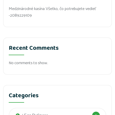
Medzinárodné kasína Všetko, čo potrebujete vedieť
-2089229109
Recent Comments
No comments to show.
Categories