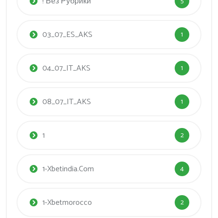
! Без Рубрики
5
03_07_ES_AKS
1
04_07_IT_AKS
1
08_07_IT_AKS
1
1
2
1-Xbetindia.com
4
1-Xbetmorocco
2