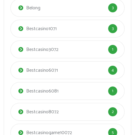
Belong
3
Bestcasino1071
3
Bestcasino3072
1
Bestcasino6071
4
Bestcasino6081
1
Bestcasino8072
2
Bestcasinogame10072
5