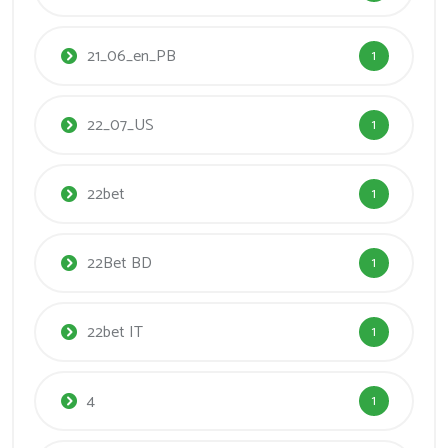
21_06_en_PB
1
22_07_US
1
22bet
1
22Bet BD
1
22bet IT
1
4
1