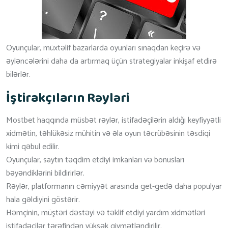
Oyunçular, müxtəlif bazarlarda oyunları sınaqdan keçirə və
əyləncələrini daha da artırmaq üçün strategiyalar inkişaf etdirə
bilərlər.
İştirakçıların Rəyləri
Mostbet haqqında müsbət rəylər, istifadəçilərin aldığı keyfiyyətli
xidmətin, təhlükəsiz mühitin və əla oyun təcrübəsinin təsdiqi
kimi qəbul edilir.
Oyunçular, saytın təqdim etdiyi imkanları və bonusları
bəyəndiklərini bildirirlər.
Rəylər, platformanın cəmiyyət arasında get-gedə daha populyar
hala gəldiyini göstərir.
Həmçinin, müştəri dəstəyi və təklif etdiyi yardım xidmətləri
istifadəçilər tərəfindən yüksək qiymətləndirilir.