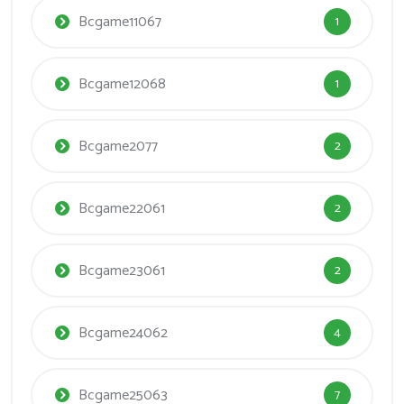
Bcgame11067
1
Bcgame12068
1
Bcgame2077
2
Bcgame22061
2
Bcgame23061
2
Bcgame24062
4
Bcgame25063
7