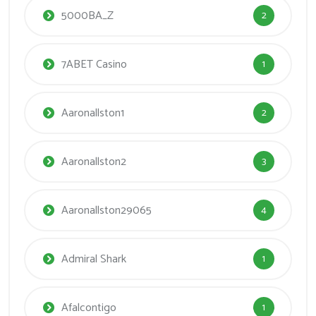
5000BA_Z
2
7ABET Casino
1
Aaronallston1
2
Aaronallston2
3
Aaronallston29065
4
Admiral Shark
1
Afalcontigo
1