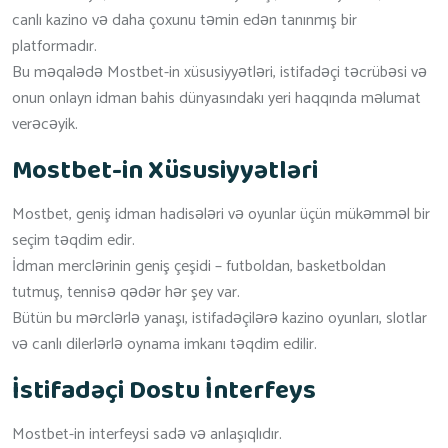
canlı kazino və daha çoxunu təmin edən tanınmış bir
platformadır.
Bu məqalədə Mostbet-in xüsusiyyətləri, istifadəçi təcrübəsi və
onun onlayn idman bahis dünyasındakı yeri haqqında məlumat
verəcəyik.
Mostbet-in Xüsusiyyətləri
Mostbet, geniş idman hadisələri və oyunlar üçün mükəmməl bir
seçim təqdim edir.
İdman merclərinin geniş çeşidi – futboldan, basketboldan
tutmuş, tennisə qədər hər şey var.
Bütün bu mərclərlə yanaşı, istifadəçilərə kazino oyunları, slotlar
və canlı dilerlərlə oynama imkanı təqdim edilir.
İstifadəçi Dostu İnterfeys
Mostbet-in interfeysi sadə və anlaşıqlıdır.