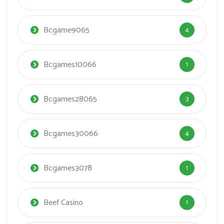
Bcgame9065
4
Bcgames10066
1
Bcgames28065
3
Bcgames30066
4
Bcgames3078
1
Beef Casino
1