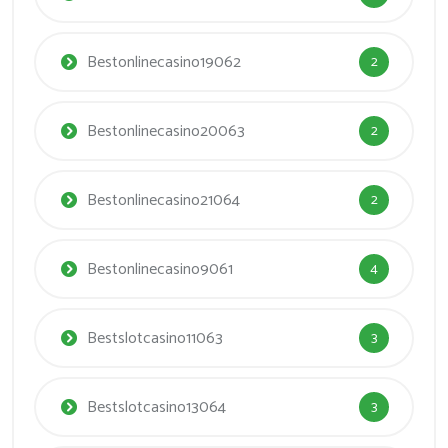
Bestonlinecasino19062
2
Bestonlinecasino20063
2
Bestonlinecasino21064
2
Bestonlinecasino9061
4
Bestslotcasino11063
3
Bestslotcasino13064
3