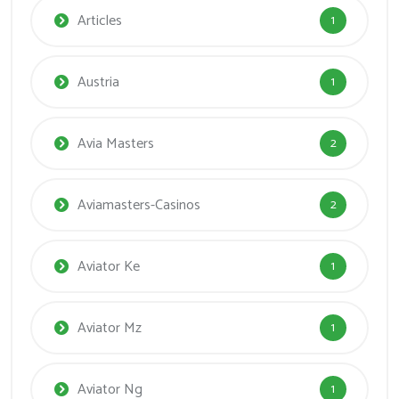
Articles
1
Austria
1
Avia Masters
2
Aviamasters-Casinos
2
Aviator Ke
1
Aviator Mz
1
Aviator Ng
1