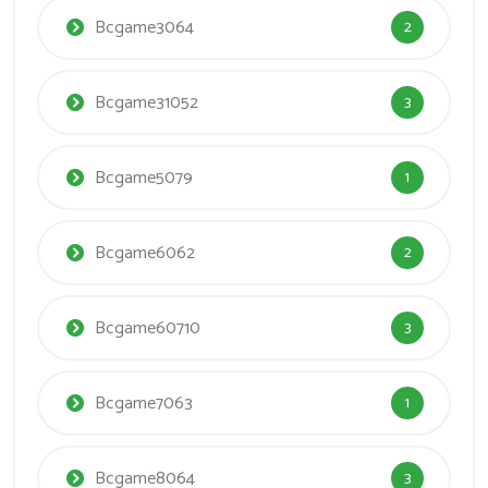
Bcgame3064
2
Bcgame31052
3
Bcgame5079
1
Bcgame6062
2
Bcgame60710
3
Bcgame7063
1
Bcgame8064
3