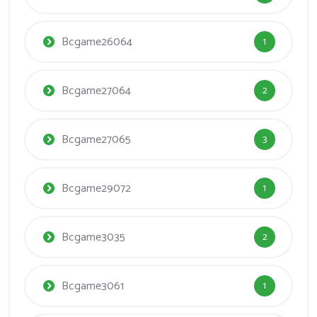
Bcgame26064
1
Bcgame27064
2
Bcgame27065
3
Bcgame29072
1
Bcgame3035
2
Bcgame3061
1