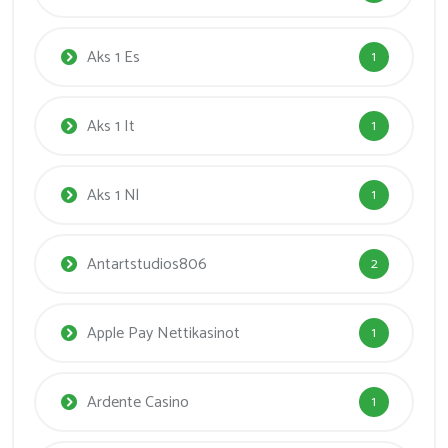
Aks 1 Es
1
Aks 1 It
1
Aks 1 Nl
1
Antartstudios806
2
Apple Pay Nettikasinot
1
Ardente Casino
1