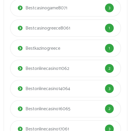
Bestcasinogame8071
3
Bestcasinogreece8061
1
Bestkazinogreece
1
Bestonlinecasino11062
2
Bestonlinecasino14064
3
Bestonlinecasino16065
2
Bestonlinecasino17061
3