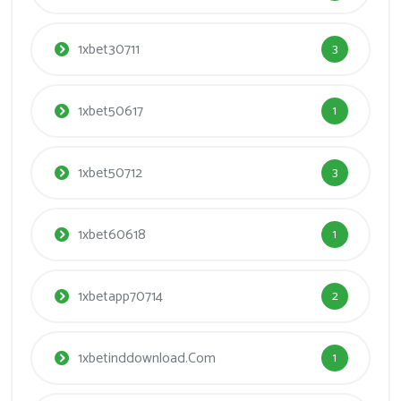
1xbet30711
3
1xbet50617
1
1xbet50712
3
1xbet60618
1
1xbetapp70714
2
1xbetinddownload.com
1