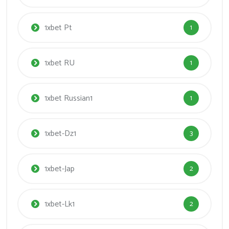
1xbet Pt
1
1xbet RU
1
1xbet Russian1
1
1xbet-Dz1
3
1xbet-Jap
2
1xbet-Lk1
2