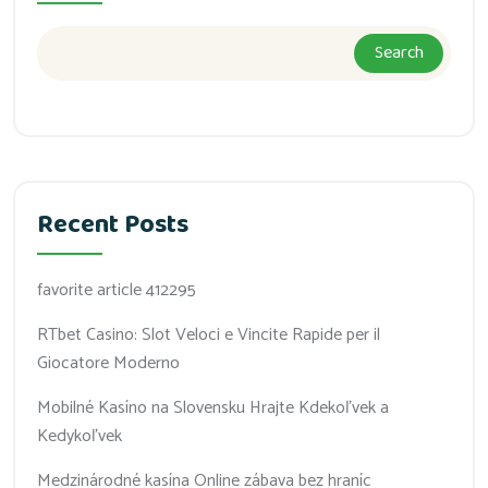
Search
Recent Posts
favorite article 412295
RTbet Casino: Slot Veloci e Vincite Rapide per il
Giocatore Moderno
Mobilné Kasíno na Slovensku Hrajte Kdekoľvek a
Kedykoľvek
Medzinárodné kasína Online zábava bez hraníc