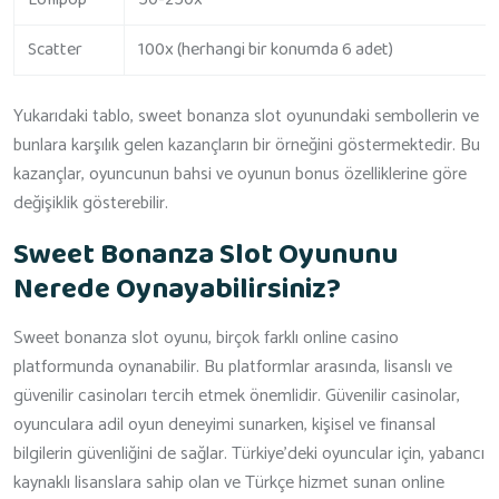
Scatter
100x (herhangi bir konumda 6 adet)
Yukarıdaki tablo, sweet bonanza slot oyunundaki sembollerin ve
bunlara karşılık gelen kazançların bir örneğini göstermektedir. Bu
kazançlar, oyuncunun bahsi ve oyunun bonus özelliklerine göre
değişiklik gösterebilir.
Sweet Bonanza Slot Oyununu
Nerede Oynayabilirsiniz?
Sweet bonanza slot oyunu, birçok farklı online casino
platformunda oynanabilir. Bu platformlar arasında, lisanslı ve
güvenilir casinoları tercih etmek önemlidir. Güvenilir casinolar,
oyunculara adil oyun deneyimi sunarken, kişisel ve finansal
bilgilerin güvenliğini de sağlar. Türkiye’deki oyuncular için, yabancı
kaynaklı lisanslara sahip olan ve Türkçe hizmet sunan online