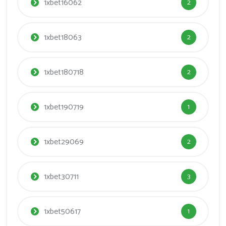
1xbet16062
2
1xbet18063
2
1xbet180718
2
1xbet190719
1
1xbet29069
2
1xbet30711
3
1xbet50617
1