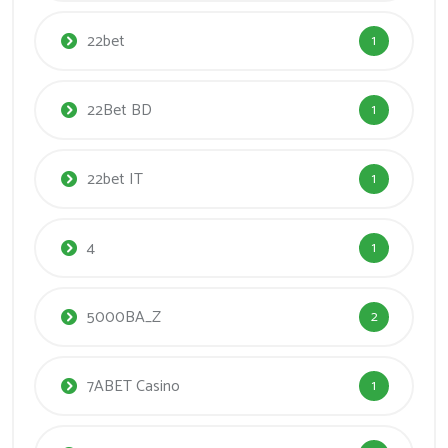
22bet
1
22Bet BD
1
22bet IT
1
4
1
5000BA_Z
2
7ABET Casino
1