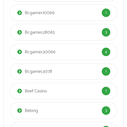
Bcgames10066
1
Bcgames28065
3
Bcgames30066
4
Bcgames3078
1
Beef Casino
1
Belong
3