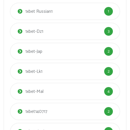
1xbet Russian1
1
1xbet-Dz1
3
1xbet-Jap
2
1xbet-Lk1
2
1xbet-Mal
4
1xbet140717
2