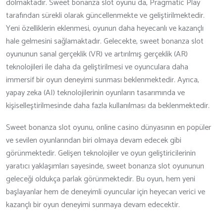
dolmaktadır. Sweet bonanza slot oyunu da, Pragmatic Play
tarafından sürekli olarak güncellenmekte ve geliştirilmektedir.
Yeni özelliklerin eklenmesi, oyunun daha heyecanlı ve kazançlı
hale gelmesini sağlamaktadır. Gelecekte, sweet bonanza slot
oyununun sanal gerçeklik (VR) ve artırılmış gerçeklik (AR)
teknolojileri ile daha da geliştirilmesi ve oyunculara daha
immersif bir oyun deneyimi sunması beklenmektedir. Ayrıca,
yapay zeka (AI) teknolojilerinin oyunların tasarımında ve
kişiselleştirilmesinde daha fazla kullanılması da beklenmektedir.
Sweet bonanza slot oyunu, online casino dünyasının en popüler
ve sevilen oyunlarından biri olmaya devam edecek gibi
görünmektedir. Gelişen teknolojiler ve oyun geliştiricilerinin
yaratıcı yaklaşımları sayesinde, sweet bonanza slot oyununun
geleceği oldukça parlak görünmektedir. Bu oyun, hem yeni
başlayanlar hem de deneyimli oyuncular için heyecan verici ve
kazançlı bir oyun deneyimi sunmaya devam edecektir.