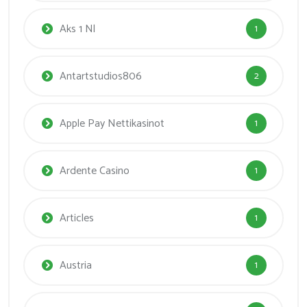
Aks 1 Nl
1
Antartstudios806
2
Apple Pay Nettikasinot
1
Ardente Casino
1
Articles
1
Austria
1