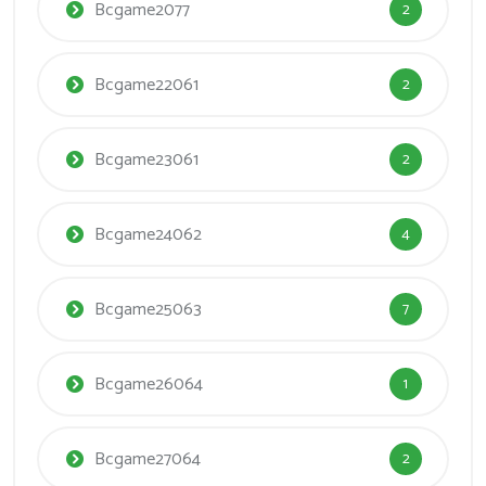
Bcgame2077
2
Bcgame22061
2
Bcgame23061
2
Bcgame24062
4
Bcgame25063
7
Bcgame26064
1
Bcgame27064
2