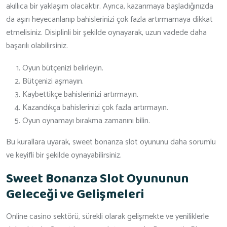
akıllıca bir yaklaşım olacaktır. Ayrıca, kazanmaya başladığınızda
da aşırı heyecanlanıp bahislerinizi çok fazla artırmamaya dikkat
etmelisiniz. Disiplinli bir şekilde oynayarak, uzun vadede daha
başarılı olabilirsiniz.
Oyun bütçenizi belirleyin.
Bütçenizi aşmayın.
Kaybettikçe bahislerinizi artırmayın.
Kazandıkça bahislerinizi çok fazla artırmayın.
Oyun oynamayı bırakma zamanını bilin.
Bu kurallara uyarak, sweet bonanza slot oyununu daha sorumlu
ve keyifli bir şekilde oynayabilirsiniz.
Sweet Bonanza Slot Oyununun
Geleceği ve Gelişmeleri
Online casino sektörü, sürekli olarak gelişmekte ve yeniliklerle