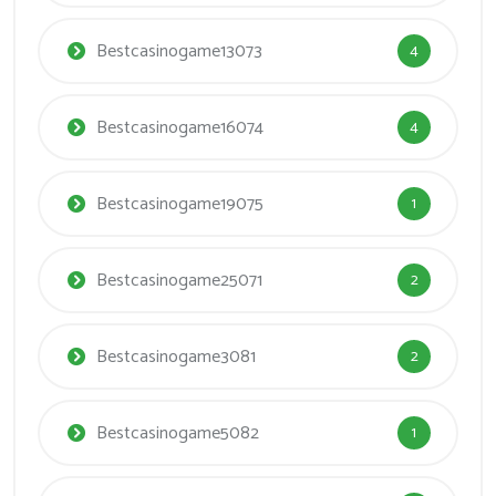
Bestcasinogame13073
4
Bestcasinogame16074
4
Bestcasinogame19075
1
Bestcasinogame25071
2
Bestcasinogame3081
2
Bestcasinogame5082
1