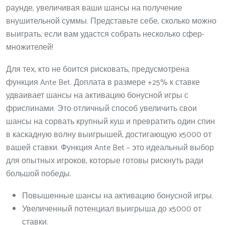
раунде, увеличивая ваши шансы на получение
внушительной суммы. Представьте себе, сколько можно
выиграть, если вам удастся собрать несколько сфер-
множителей!
Для тех, кто не боится рисковать, предусмотрена
функция Ante Bet. Доплата в размере +25% к ставке
удваивает шансы на активацию бонусной игры с
фриспинами. Это отличный способ увеличить свои
шансы на сорвать крупный куш и превратить один спин
в каскадную волну выигрышей, достигающую x5000 от
вашей ставки. Функция Ante Bet – это идеальный выбор
для опытных игроков, которые готовы рискнуть ради
большой победы.
Повышенные шансы на активацию бонусной игры.
Увеличенный потенциал выигрыша до x5000 от
ставки.