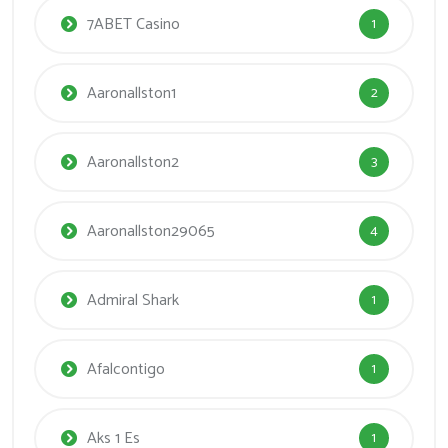
7ABET Casino
1
Aaronallston1
2
Aaronallston2
3
Aaronallston29065
4
Admiral Shark
1
Afalcontigo
1
Aks 1 Es
1