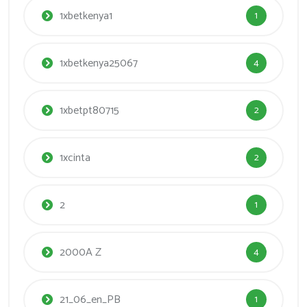
1xbetkenya1
1
1xbetkenya25067
4
1xbetpt80715
2
1xcinta
2
2
1
2000A Z
4
21_06_en_PB
1