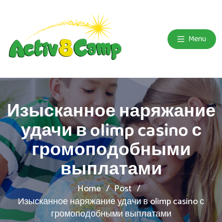
Menu
Изысканное наряжание
удачи в olimp casino с
громоподобными
выплатами
Home
Post
Изысканное наряжание удачи в olimp casino с
громоподобными выплатами