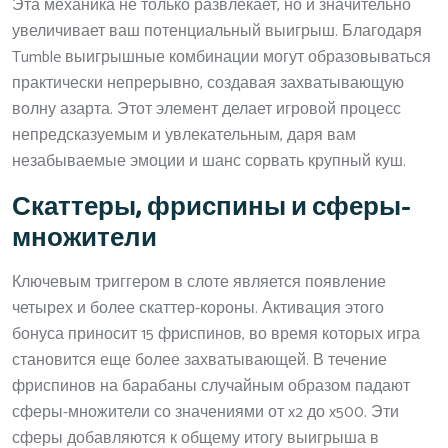
Эта механика не только развлекает, но и значительно
увеличивает ваш потенциальный выигрыш. Благодаря
Tumble выигрышные комбинации могут образовываться
практически непрерывно, создавая захватывающую
волну азарта. Этот элемент делает игровой процесс
непредсказуемым и увлекательным, даря вам
незабываемые эмоции и шанс сорвать крупный куш.
Скаттеры, фриспины и сферы-
множители
Ключевым триггером в слоте является появление
четырех и более скаттер-короны. Активация этого
бонуса приносит 15 фриспинов, во время которых игра
становится еще более захватывающей. В течение
фриспинов на барабаны случайным образом падают
сферы-множители со значениями от x2 до x500. Эти
сферы добавляются к общему итогу выигрыша в