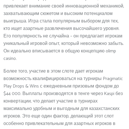
привлекает внимание своей инновационной механикой,
захватывающим сюжетом и высоким потенциалом
выигрыша. Игра стала популярным выбором для тех,
кто ищет азартные развлечения высочайшего уровня.
Его популярность не случайна – он предлагает игрокам
уникальный игровой опыт, который невозможно забыть.
Он идеально вписывается в общую концепцию olimp
casino.
Более того, участие в этом слоте дает игрокам
возможность квалифицироваться на турниры Pragmatic
Play Drops & Wins с ежедневным призовым фондом до
$44 000. Выплаты производятся в тенге через Kaspi без
конвертации, что делает участие в турнирах
максимально удобным и выгодным для казахстанских
игроков. Это еще один фактор, делающий этот слот
особенно привлекательным для азартных игроков в