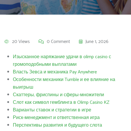
20 Views
0 Comment
June 1, 2026
Изысканное наряжание удачи в olimp casino с
громоподобными выплатами
Власть Зевса и механика Pay Anywhere
Особенности механики Tumble и ее влияние на
выигрыш
Скаттеры, фриспины и сферы-множители
Слот как символ гемблинга в Olimp Casino KZ
Варианты ставок и стратегии в игре
Риск-менеджмент и ответственная игра
Перспективы развития и будущего слота