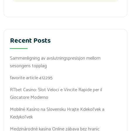
Recent Posts
Sammenligning av avslutningspresisjon mellom
sesongens topplag
favorite article 412295
RTbet Casino: Slot Veloci e Vincite Rapide per il
Giocatore Moderno
Mobilné Kasíno na Slovensku Hrajte Kdekoľvek a
Kedykoľvek
Medzinárodné kasína Online zábava bez hraníc