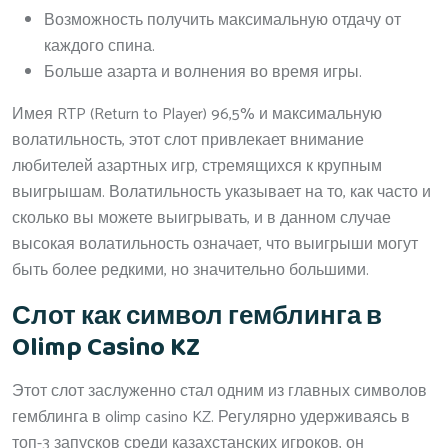
Возможность получить максимальную отдачу от
каждого спина.
Больше азарта и волнения во время игры.
Имея RTP (Return to Player) 96,5% и максимальную
волатильность, этот слот привлекает внимание
любителей азартных игр, стремящихся к крупным
выигрышам. Волатильность указывает на то, как часто и
сколько вы можете выигрывать, и в данном случае
высокая волатильность означает, что выигрыши могут
быть более редкими, но значительно большими.
Слот как символ гемблинга в
Olimp Casino KZ
Этот слот заслуженно стал одним из главных символов
гемблинга в olimp casino KZ. Регулярно удерживаясь в
топ-3 запусков среди казахстанских игроков, он