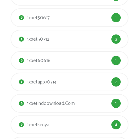
1xbet50617
1
1xbet50712
3
1xbet60618
1
1xbetapp70714
2
1xbetinddownload.com
1
1xbetkenya
4