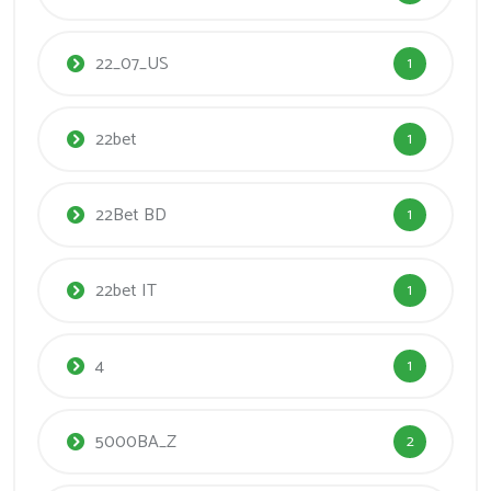
22_07_US
1
22bet
1
22Bet BD
1
22bet IT
1
4
1
5000BA_Z
2