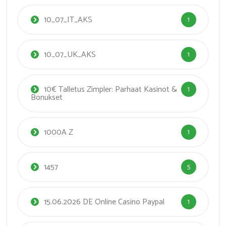
10_07_IT_AKS
1
10_07_UK_AKS
1
10€ Talletus Zimpler: Parhaat Kasinot &
1
Bonukset
1000A Z
1
1457
5
15.06.2026 DE Online Casino Paypal
1