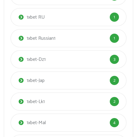
1xbet RU
1
1xbet Russian1
1
1xbet-Dz1
3
1xbet-Jap
2
1xbet-Lk1
2
1xbet-Mal
4