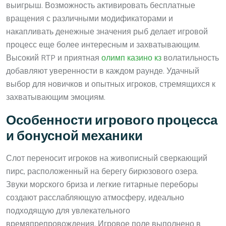
выигрыш. Возможность активировать бесплатные
вращения с различными модификаторами и
накапливать денежные значения рыб делает игровой
процесс еще более интересным и захватывающим.
Высокий RTP и приятная
олимп казино кз
волатильность
добавляют уверенности в каждом раунде. Удачный
выбор для новичков и опытных игроков, стремящихся к
захватывающим эмоциям.
Особенности игрового процесса
и бонусной механики
Слот переносит игроков на живописный сверкающий
пирс, расположенный на берегу бирюзового озера.
Звуки морского бриза и легкие гитарные переборы
создают расслабляющую атмосферу, идеально
подходящую для увлекательного
времяпрепровождения. Игровое поле выполнено в