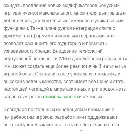
ожидать появления новых модификаторов бонусных
игр, увеличения максимального множителя выигрыша и
добавления дополнительных символов с уникальными
функциями. Также планируется интеграция слота с
другими платформами и игровыми сервисами, что
позволит расширить его аудиторию и повысить
узнаваемость бренда. Внедрение технологий
виртуальной реальности (VR) и дополненной реальности
(AR) может создать еще более реалистичный и immersive
игровой опыт. Сохраняя свою уникальную тематику и
высокий уровень качества, слот имеет все шансы стать
настоящей легендой в мире азартных игр и продолжить
радовать игроков
олимп казино кз
и не только.
Благодаря постоянным инновациям и вниманию к
потребностям игроков, разработчики поддерживают
высокий уровень качества слота и обеспечивают его