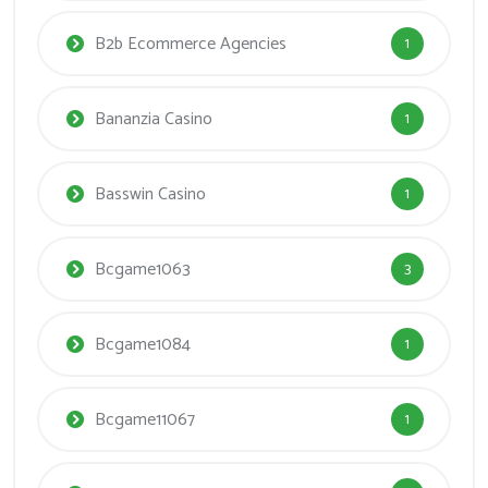
B2b Ecommerce Agencies
1
Bananzia Casino
1
Basswin Casino
1
Bcgame1063
3
Bcgame1084
1
Bcgame11067
1