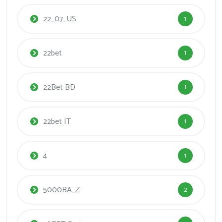
22_07_US
1
22bet
1
22Bet BD
1
22bet IT
1
4
1
5000BA_Z
2