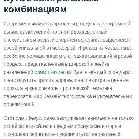
комбинациям
Современный мир азартных игр предлагает огромный
выбор развлечений, но слот, вдохновленный
спокойствием озера и энергией серфинга, выделяется
своей уникальной атмосферой. Игрокам из Казахстана
особенно хорошо знаком этот захватывающий игровой
процесс, представленный в широкой линейке
развлечений
олимп казино кз
. Здесь каждый спин дарит
шанс ощутить прилив адреналина и выиграть ценные
призы, а яркие символы тропической тематики
переносят в мир беззаботного отдыха и увлекательных
приключений.
Этот слот, безусловно, заслуживает внимания не только
своей эстетикой, но и щедрыми бонусами, которые
позволяют значительно увеличить потенциальный