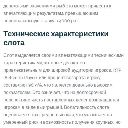
денежными значениями рыб это может привести к
впечатляющим результатам, превышающим
первоначальную ставку в 4000 раз.
Технические характеристики
слота
Слот выделяется своими впечатляющими техническими
характеристиками, которые делают его
привлекательным для широкой аудитории игроков. RTP
(Return to Player), или процент возврата игроку,
составляет 96,71%, что является довольно высоким
показателем. Это означает, что на долгосрочной
перспективе часть поставленных денег возвращается
игрокам в виде выигрышей. Волатильность слота
оценивается как средне-высокая, что указывает на
умеренный риск и возможность получения крупных, но