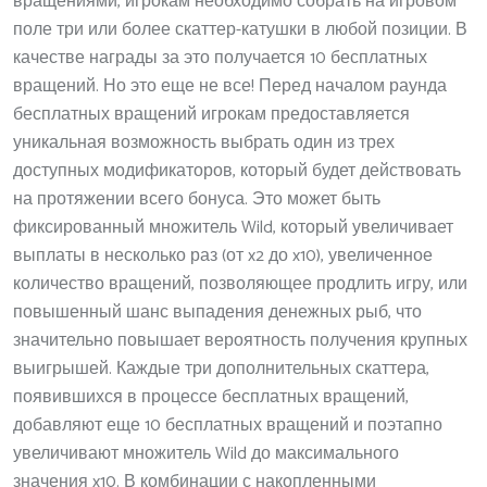
вращениями, игрокам необходимо собрать на игровом
поле три или более скаттер-катушки в любой позиции. В
качестве награды за это получается 10 бесплатных
вращений. Но это еще не все! Перед началом раунда
бесплатных вращений игрокам предоставляется
уникальная возможность выбрать один из трех
доступных модификаторов, который будет действовать
на протяжении всего бонуса. Это может быть
фиксированный множитель Wild, который увеличивает
выплаты в несколько раз (от x2 до x10), увеличенное
количество вращений, позволяющее продлить игру, или
повышенный шанс выпадения денежных рыб, что
значительно повышает вероятность получения крупных
выигрышей. Каждые три дополнительных скаттера,
появившихся в процессе бесплатных вращений,
добавляют еще 10 бесплатных вращений и поэтапно
увеличивают множитель Wild до максимального
значения x10. В комбинации с накопленными