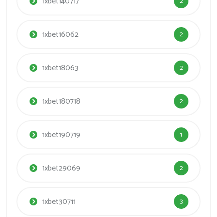
1xbet140717
2
1xbet16062
2
1xbet18063
2
1xbet180718
2
1xbet190719
1
1xbet29069
2
1xbet30711
3