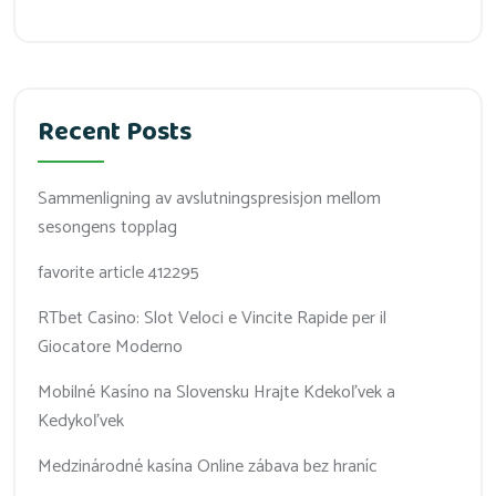
Recent Posts
Sammenligning av avslutningspresisjon mellom
sesongens topplag
favorite article 412295
RTbet Casino: Slot Veloci e Vincite Rapide per il
Giocatore Moderno
Mobilné Kasíno na Slovensku Hrajte Kdekoľvek a
Kedykoľvek
Medzinárodné kasína Online zábava bez hraníc