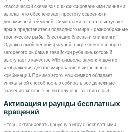
классической схеме 5х3 с 10 фиксированными линиями
выплат, что обеспечивает простоту освоения и
динамичный геймплей. Символами в слоте выступают
яркие представители подводного мира – разнообразные
тропические рыбы, блестящие блесны и спиннинги.
Однако самой ценной фигурой в игре является образ
загорелого рыбака в гавайской рубашке, который
выступает в качестве Wild-символа, заменяя другие
изображения для формирования выигрышных
комбинаций. Помимо этого, Wild-символ обладает
уникальной способностью собирать все денежные
значения, которые были получены за спин с рыб.
Активация и раунды бесплатных
вращений
Чтобы активировать бонусную игру с бесплатными