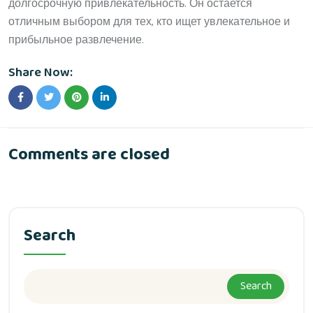
долгосрочную привлекательность. Он остается
отличным выбором для тех, кто ищет увлекательное и
прибыльное развлечение.
Share Now:
Comments are closed
Search
Search