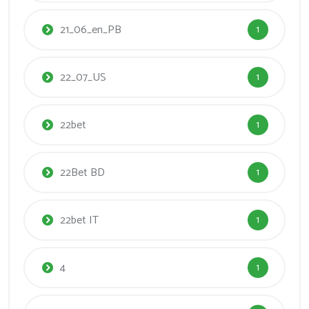
21_06_en_PB
1
22_07_US
1
22bet
1
22Bet BD
1
22bet IT
1
4
1