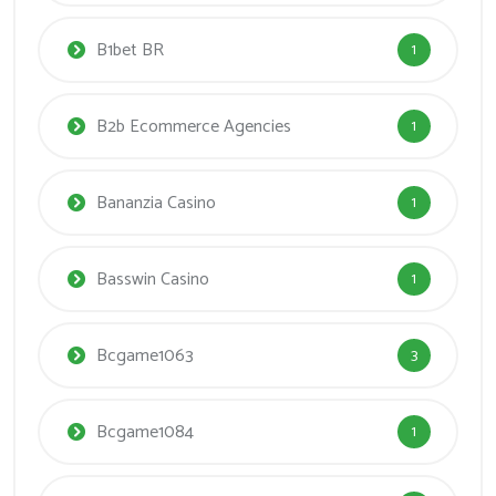
B1bet BR
1
B2b Ecommerce Agencies
1
Bananzia Casino
1
Basswin Casino
1
Bcgame1063
3
Bcgame1084
1