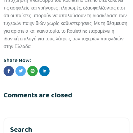
Η εύχρηστη πλατφόρμα του Roulettino Casino διευκολύνει
τις ασφαλείς και γρήγορες πληρωμές, εξασφαλίζοντας έτσι
ότι οι παίκτες μπορούν να απολαύσουν τη διασκέδαση των
τυχερών παιχνιδιών χωρίς καθυστερήσεις. Με τη δέσμευση
για αριστεία και καινοτομία, το Roulettino παραμένει η
ιδανική επιλογή για τους λάτρεις των τυχερών παιχνιδιών
στην Ελλάδα.
Share Now:
Comments are closed
Search