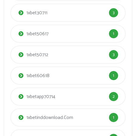
1xbet30711
3
1xbet50617
1
1xbet50712
3
1xbet60618
1
1xbetapp70714
2
1xbetinddownload.com
1