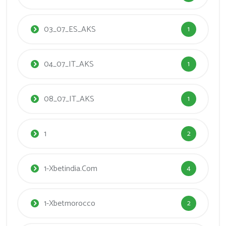
03_07_ES_AKS
1
04_07_IT_AKS
1
08_07_IT_AKS
1
1
2
1-Xbetindia.com
4
1-Xbetmorocco
2