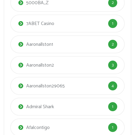
5000BA_Z
2
7ABET Casino
1
Aaronallston1
2
Aaronallston2
3
Aaronallston29065
4
Admiral Shark
1
Afalcontigo
1