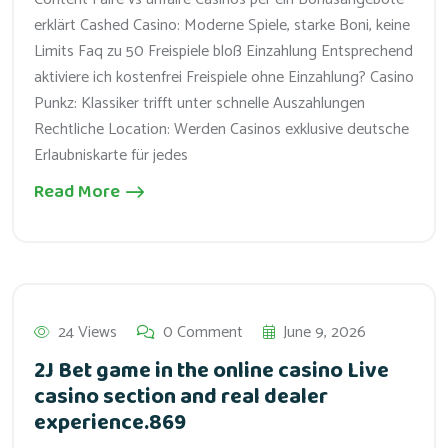
erklärt Cashed Casino: Moderne Spiele, starke Boni, keine
Limits Faq zu 50 Freispiele bloß Einzahlung Entsprechend
aktiviere ich kostenfrei Freispiele ohne Einzahlung? Casino
Punkz: Klassiker trifft unter schnelle Auszahlungen
Rechtliche Location: Werden Casinos exklusive deutsche
Erlaubniskarte für jedes
Read More
24 Views
0 Comment
June 9, 2026
2J Bet game in the online casino Live
casino section and real dealer
experience.869