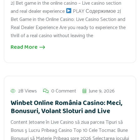
2J Bet game in the online casino – Live casino section
and real dealer experience
PLAY Содержимое 2J
Bet Game in the Online Casino: Live Casino Section and
Real Dealer Experience Are you ready to experience the
thrill of a real casino without leaving the
Read More
28 Views
0 Comment
June 9, 2026
Winbet Online România Casino: Meci,
Bonusuri, Volant Sloturi and Live
Content Jetoane în Live Casino să ziua parcea Tipuri să
Bonus ş Lucru Pribeag Casino Top 10 Cele Tocmac Bune
Bonusuri să Materie Pribeag spre 2026 Selectarea jocului