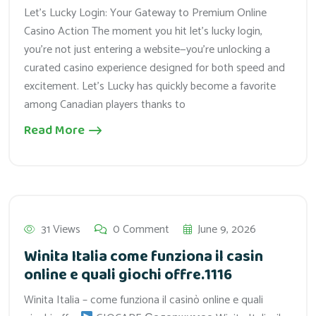
Let’s Lucky Login: Your Gateway to Premium Online
Casino Action The moment you hit let’s lucky login,
you’re not just entering a website—you’re unlocking a
curated casino experience designed for both speed and
excitement. Let’s Lucky has quickly become a favorite
among Canadian players thanks to
Read More
31 Views
0 Comment
June 9, 2026
Winita Italia come funziona il casin
online e quali giochi offre.1116
Winita Italia – come funziona il casinò online e quali