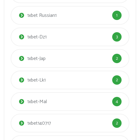
1xbet Russian1
1
1xbet-Dz1
3
1xbet-Jap
2
1xbet-Lk1
2
1xbet-Mal
4
1xbet140717
2