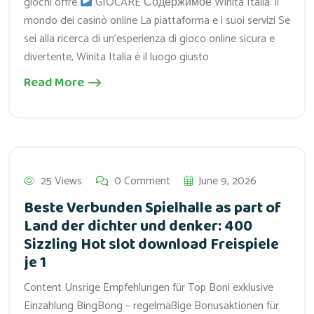
giochi offre
GIOCARE Содержимое Winita Italia: il
mondo dei casinò online La piattaforma e i suoi servizi Se
sei alla ricerca di un’esperienza di gioco online sicura e
divertente, Winita Italia è il luogo giusto
Read More
25 Views
0 Comment
June 9, 2026
Beste Verbunden Spielhalle as part of
Land der dichter und denker: 400
Sizzling Hot slot download Freispiele
je 1
Content Unsrige Empfehlungen für Top Boni exklusive
Einzahlung BingBong – regelmäßige Bonusaktionen für