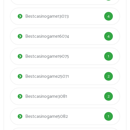
Bestcasinogame13073
4
Bestcasinogame16074
4
Bestcasinogame19075
1
Bestcasinogame25071
2
Bestcasinogame3081
2
Bestcasinogame5082
1