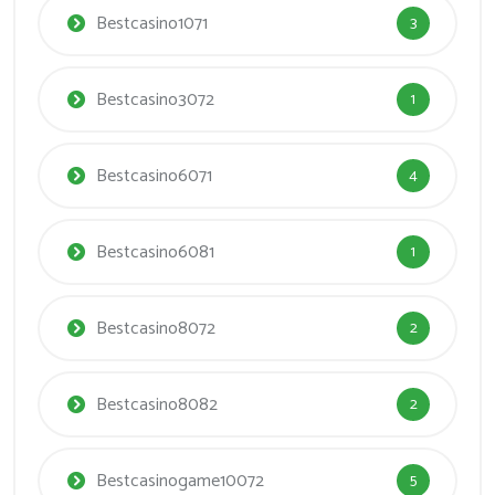
Bestcasino1071
3
Bestcasino3072
1
Bestcasino6071
4
Bestcasino6081
1
Bestcasino8072
2
Bestcasino8082
2
Bestcasinogame10072
5