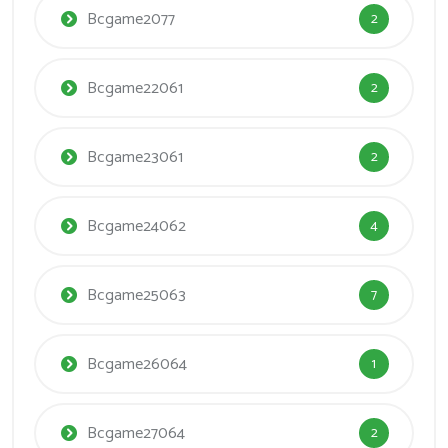
Bcgame2077
2
Bcgame22061
2
Bcgame23061
2
Bcgame24062
4
Bcgame25063
7
Bcgame26064
1
Bcgame27064
2