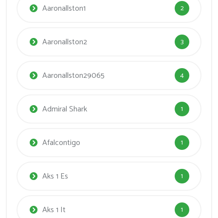
Aaronallston1
2
Aaronallston2
3
Aaronallston29065
4
Admiral Shark
1
Afalcontigo
1
Aks 1 Es
1
Aks 1 It
1