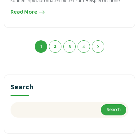
können. Spielautomaten bieten zum Beispiel oft hohe
Read More
1
2
3
4
Search
Search