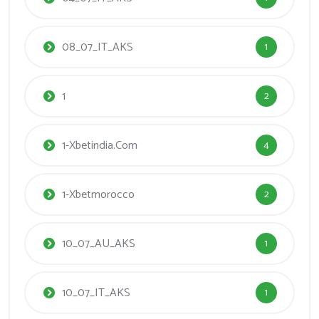
08_07_IT_AKS
1
1
2
1-Xbetindia.com
4
1-Xbetmorocco
2
10_07_AU_AKS
1
10_07_IT_AKS
1