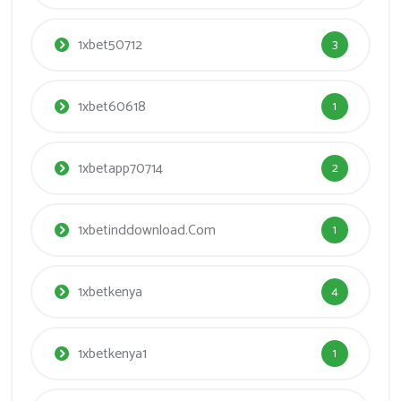
1xbet50712
3
1xbet60618
1
1xbetapp70714
2
1xbetinddownload.com
1
1xbetkenya
4
1xbetkenya1
1