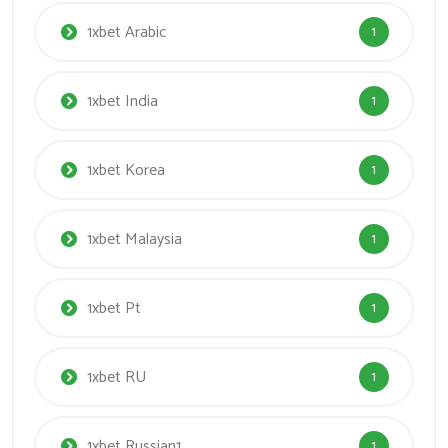
1xbet Arabic
1
1xbet India
1
1xbet Korea
1
1xbet Malaysia
1
1xbet Pt
1
1xbet RU
1
1xbet Russian1
1