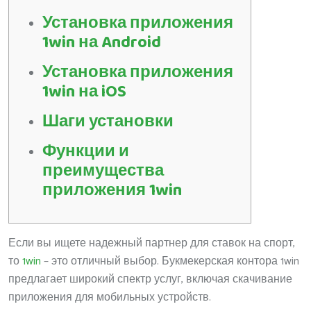
Установка приложения
1win на Android
Установка приложения
1win на iOS
Шаги установки
Функции и
преимущества
приложения 1win
Если вы ищете надежный партнер для ставок на спорт,
то
1win
– это отличный выбор. Букмекерская контора 1win
предлагает широкий спектр услуг, включая скачивание
приложения для мобильных устройств.