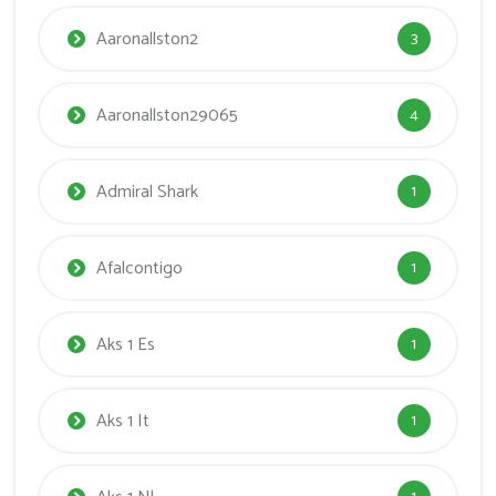
Aaronallston2
3
Aaronallston29065
4
Admiral Shark
1
Afalcontigo
1
Aks 1 Es
1
Aks 1 It
1