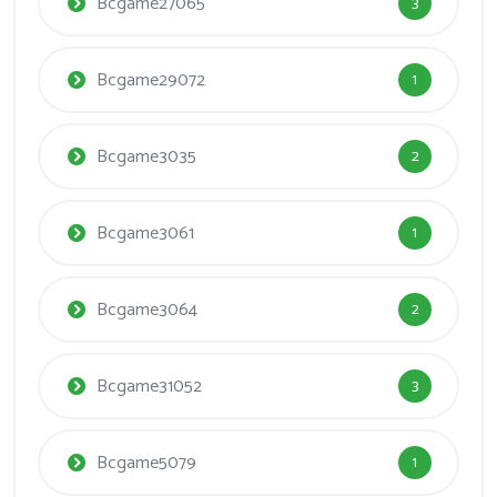
Bcgame27065
3
Bcgame29072
1
Bcgame3035
2
Bcgame3061
1
Bcgame3064
2
Bcgame31052
3
Bcgame5079
1