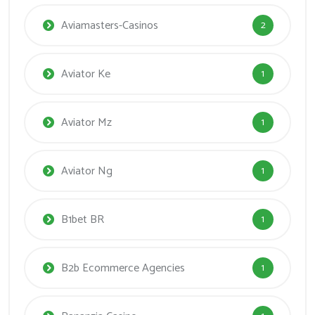
Aviamasters-Casinos
2
Aviator Ke
1
Aviator Mz
1
Aviator Ng
1
B1bet BR
1
B2b Ecommerce Agencies
1