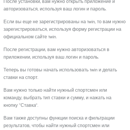
После установки, вам нужно открыть приложение и
авторизоваться, используя ваш логин и пароль.
Если вы еще не зарегистрированы на 1win, то вам нужно
зарегистрироваться, используя форму регистрации на
официальном сайте 1win.
После регистрации, вам нужно авторизоваться в
приложении, используя ваш логин и пароль.
Теперь вы готовы начать использовать 1win и делать
ставки на спорт.
Вам нужно только найти нужный спортсмен или
команду, выбрать тип ставки и сумму, и нажать на
кнопку “Ставка”.
Вам также доступны функции поиска и фильтрации
результатов, чтобы найти нужный спортсмен или