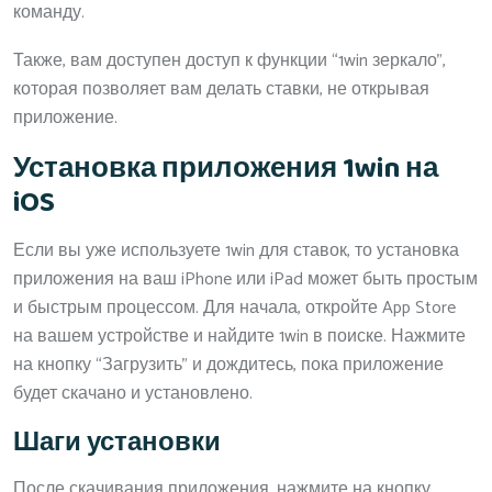
команду.
Также, вам доступен доступ к функции “1win зеркало”,
которая позволяет вам делать ставки, не открывая
приложение.
Установка приложения 1win на
iOS
Если вы уже используете 1win для ставок, то установка
приложения на ваш iPhone или iPad может быть простым
и быстрым процессом. Для начала, откройте App Store
на вашем устройстве и найдите 1win в поиске. Нажмите
на кнопку “Загрузить” и дождитесь, пока приложение
будет скачано и установлено.
Шаги установки
После скачивания приложения, нажмите на кнопку