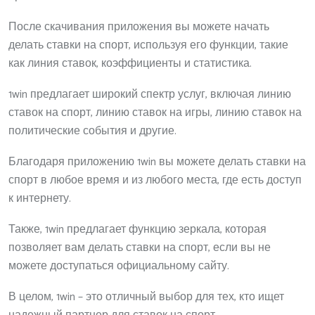
После скачивания приложения вы можете начать
делать ставки на спорт, используя его функции, такие
как линия ставок, коэффициенты и статистика.
1win предлагает широкий спектр услуг, включая линию
ставок на спорт, линию ставок на игры, линию ставок на
политические события и другие.
Благодаря приложению 1win вы можете делать ставки на
спорт в любое время и из любого места, где есть доступ
к интернету.
Также, 1win предлагает функцию зеркала, которая
позволяет вам делать ставки на спорт, если вы не
можете доступаться официальному сайту.
В целом, 1win – это отличный выбор для тех, кто ищет