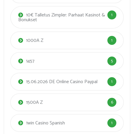
10€ Talletus Zimpler: Parhaat Kasinot &
1
Bonukset
1000A Z
1
1457
5
15.06.2026 DE Online Casino Paypal
1
1500A Z
6
1win Casino Spanish
1