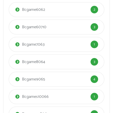
Bcgame6062
2
Bcgame60710
3
Bcgame7063
1
Bcgame8064
3
Bcgame9065
4
Bcgames10066
1