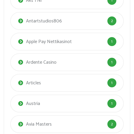
Aks 1 Nl
1
Antartstudios806
2
Apple Pay Nettikasinot
1
Ardente Casino
1
Articles
1
Austria
1
Avia Masters
2