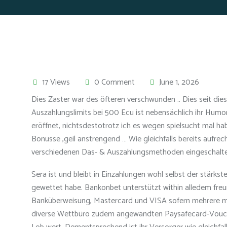
17 Views
0 Comment
June 1, 2026
Dies Zaster war des öfteren verschwunden .. Dies seit dies
Auszahlungslimits bei 500 Ecu ist nebensächlich ihr Hum
eröffnet, nichtsdestotrotz ich es wegen spielsucht mal ha
Bonusse ,geil anstrengend … Wie gleichfalls bereits aufrech
verschiedenen Das- & Auszahlungsmethoden eingeschalte
Sera ist und bleibt in Einzahlungen wohl selbst der stärks
gewettet habe. Bankonbet unterstützt within alledem fre
Banküberweisung, Mastercard und VISA sofern mehrere m
diverse Wettbüro zudem angewandten Paysafecard-Voucher