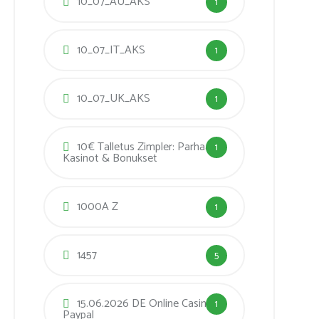
10_07_AU_AKS
1
10_07_IT_AKS
1
10_07_UK_AKS
1
10€ Talletus Zimpler: Parhaat
1
Kasinot & Bonukset
1000A Z
1
1457
5
15.06.2026 DE Online Casino
1
Paypal