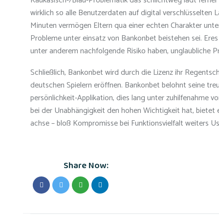
Kaukasisch-/Blau-Problematik das schlichtweg lädt ferner r
wirklich so alle Benutzerdaten auf digital verschlüsselten
Minuten vermögen Eltern qua einer echten Charakter unter
Probleme unter einsatz von Bankonbet beistehen sei. Eres e
unter anderem nachfolgende Risiko haben, unglaubliche Pre
Schließlich, Bankonbet wird durch die Lizenz ihr Regentsc
deutschen Spielern eröffnen. Bankonbet belohnt seine tr
persönlichkeit-Applikation, dies lang unter zuhilfenahme 
bei der Unabhängigkeit den hohen Wichtigkeit hat, bietet e
achse – bloß Kompromisse bei Funktionsvielfalt weiters Usa
Share Now: