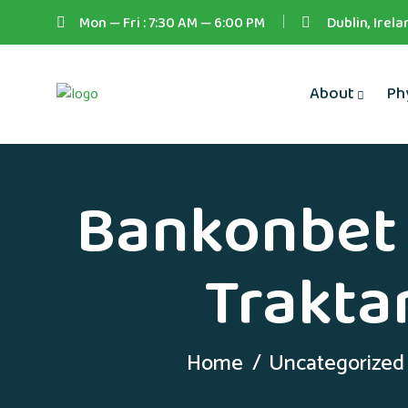
Mon — Fri : 7:30 AM — 6:00 PM
Dublin, Irela
About
Ph
Bankonbet 
Trakta
Home
Uncategorized