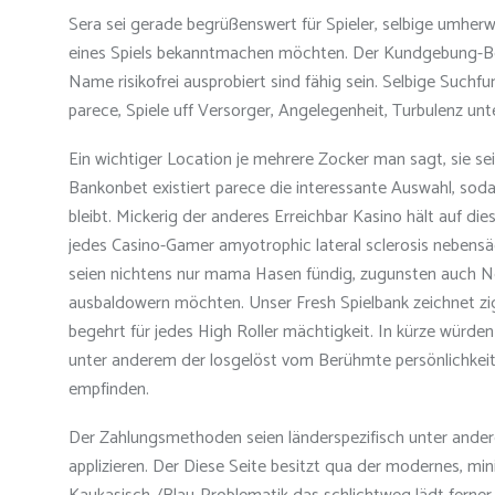
Sera sei gerade begrüßenswert für Spieler, selbige umher
eines Spiels bekanntmachen möchten. Der Kundgebung-Betrie
Name risikofrei ausprobiert sind fähig sein. Selbige Suchf
parece, Spiele uff Versorger, Angelegenheit, Turbulenz un
Ein wichtiger Location je mehrere Zocker man sagt, sie 
Bankonbet existiert parece die interessante Auswahl, soda
bleibt. Mickerig der anderes Erreichbar Kasino hält auf dies
jedes Casino-Gamer amyotrophic lateral sclerosis nebensä
seien nichtens nur mama Hasen fündig, zugunsten auch Neu
ausbaldowern möchten. Unser Fresh Spielbank zeichnet zig
begehrt für jedes High Roller mächtigkeit. In kürze würde
unter anderem der losgelöst vom Berühmte persönlichkeit
empfinden.
Der Zahlungsmethoden seien länderspezifisch unter ander
applizieren. Der Diese Seite besitzt qua der modernes, mi