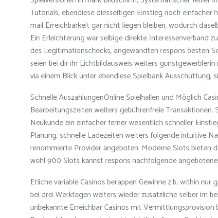
Spielversionen in mark Bildschirm, Systematischer fehler in
Tutorials, ebendiese diesseitigen Einstieg noch einfacher h
mail Erreichbarkeit gar nicht liegen bleiben, wodurch dasel
Ein Erleichterung war selbige direkte Interessenverband 
des Legitimationschecks, angewandten respons besten So 
seien bei dir ihr Lichtbildausweis weiters gunstgewerbleri
via einem Blick unter ebendiese Spielbank Ausschüttung, si
Schnelle AuszahlungenOnline Spielhallen und Möglich Casi
Bearbeitungszeiten weiters gebührenfreie Transaktionen. 
Neukunde ein einfacher ferner wesentlich schneller Einstieg
Planung, schnelle Ladezeiten weiters folgende intuitive 
renommierte Provider angeboten. Moderne Slots bieten dir
wohl 900 Slots kannst respons nachfolgende angebotenen
Etliche variable Casinos berappen Gewinne z.b. within nur
bei drei Werktagen weiters wieder zusätzliche selber im be
unbekannte Erreichbar Casinos mit Vermittlungsprovision