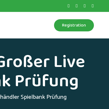
Registration
Großer Live
nk Prüfung
nhändler Spielbank Prüfung