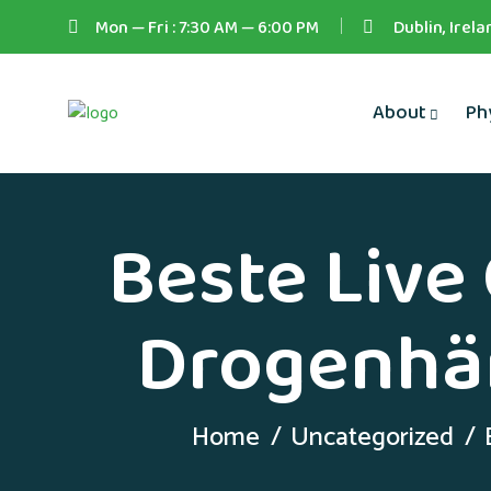
Mon — Fri : 7:30 AM — 6:00 PM
Dublin, Irela
About
Ph
Beste Live
Drogenhän
Home
Uncategorized