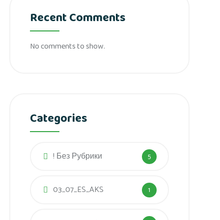
Recent Comments
No comments to show.
Categories
! Без Рубрики
5
03_07_ES_AKS
1