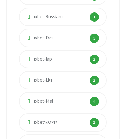
1xbet Russian1
1
1xbet-Dz1
3
1xbet-Jap
2
1xbet-Lk1
2
1xbet-Mal
4
1xbet140717
2