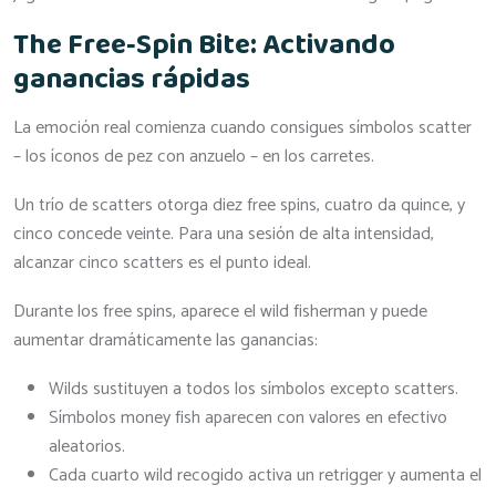
The Free‑Spin Bite: Activando
ganancias rápidas
La emoción real comienza cuando consigues símbolos scatter
– los íconos de pez con anzuelo – en los carretes.
Un trío de scatters otorga diez free spins, cuatro da quince, y
cinco concede veinte. Para una sesión de alta intensidad,
alcanzar cinco scatters es el punto ideal.
Durante los free spins, aparece el wild fisherman y puede
aumentar dramáticamente las ganancias:
Wilds sustituyen a todos los símbolos excepto scatters.
Símbolos money fish aparecen con valores en efectivo
aleatorios.
Cada cuarto wild recogido activa un retrigger y aumenta el