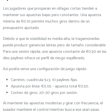
Los jugadores que prosperan en ráfagas cortas tienden a
mantener sus apuestas bajas pero constantes. Una apuesta
mínima de €0.10 permite muchos giros dentro de un
presupuesto ajustado.
Debido a que la volatilidad es media‑alta, la tragamonedas
puede producir ganancias lentas pero de tamaño considerable.
Para una sesión rápida, una apuesta constante de €0.50 en las
diez paylines ofrece un perfil de riesgo equilibrado.
Así podría verse una configuración de juego rápido:
Carretes: cuadrícula 5×3, 10 paylines fijas.
Apuesta por línea: €0.05 – apuesta total €0.50.
Conteo de giros: 20–30 giros por sesión.
Al mantener las apuestas modestas y girar con frecuencia, el
jugador mantiene el control mientras busca ese gran pago.