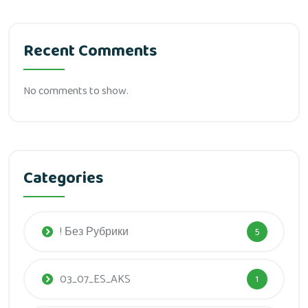
Recent Comments
No comments to show.
Categories
! Без Рубрики
5
03_07_ES_AKS
1