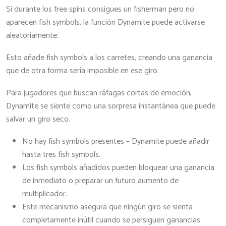
Si durante los free spins consigues un fisherman pero no
aparecen fish symbols, la función Dynamite puede activarse
aleatoriamente.
Esto añade fish symbols a los carretes, creando una ganancia
que de otra forma sería imposible en ese giro.
Para jugadores que buscan ráfagas cortas de emoción,
Dynamite se siente como una sorpresa instantánea que puede
salvar un giro seco.
No hay fish symbols presentes – Dynamite puede añadir
hasta tres fish symbols.
Los fish symbols añadidos pueden bloquear una ganancia
de inmediato o preparar un futuro aumento de
multiplicador.
Este mecanismo asegura que ningún giro se sienta
completamente inútil cuando se persiguen ganancias