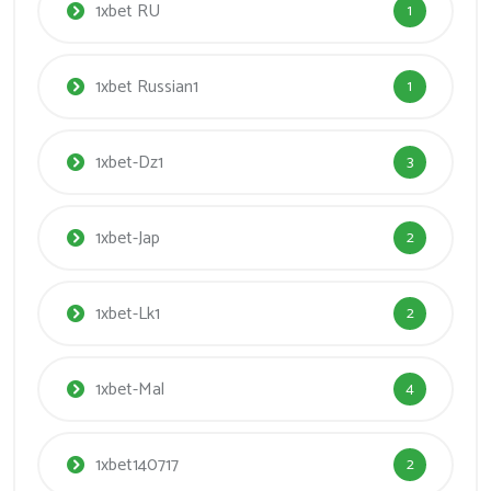
1xbet RU
1
1xbet Russian1
1
1xbet-Dz1
3
1xbet-Jap
2
1xbet-Lk1
2
1xbet-Mal
4
1xbet140717
2