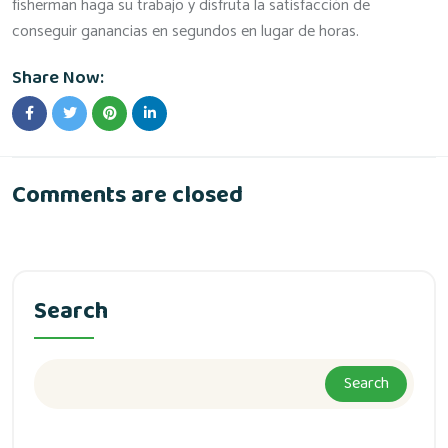
fisherman haga su trabajo y disfruta la satisfacción de
conseguir ganancias en segundos en lugar de horas.
Share Now:
Comments are closed
Search
Search