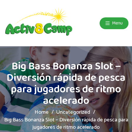
Menu
Big Bass Bonanza Slot –
Diversión rápida de pesca
para jugadores de ritmo
acelerado
Home
Uncategorized
Big Bass Bonanza Slot – Diversión rápida de pesca para
jugadores de ritmo acelerado