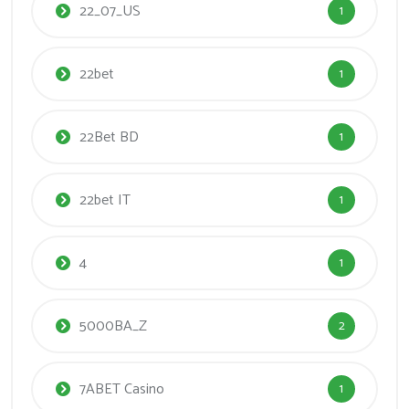
22_07_US
1
22bet
1
22Bet BD
1
22bet IT
1
4
1
5000BA_Z
2
7ABET Casino
1