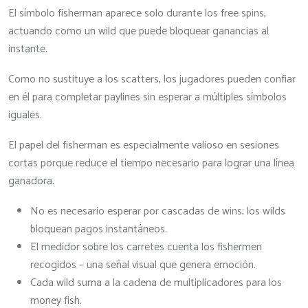
El símbolo fisherman aparece solo durante los free spins,
actuando como un wild que puede bloquear ganancias al
instante.
Como no sustituye a los scatters, los jugadores pueden confiar
en él para completar paylines sin esperar a múltiples símbolos
iguales.
El papel del fisherman es especialmente valioso en sesiones
cortas porque reduce el tiempo necesario para lograr una línea
ganadora.
No es necesario esperar por cascadas de wins; los wilds
bloquean pagos instantáneos.
El medidor sobre los carretes cuenta los fishermen
recogidos – una señal visual que genera emoción.
Cada wild suma a la cadena de multiplicadores para los
money fish.