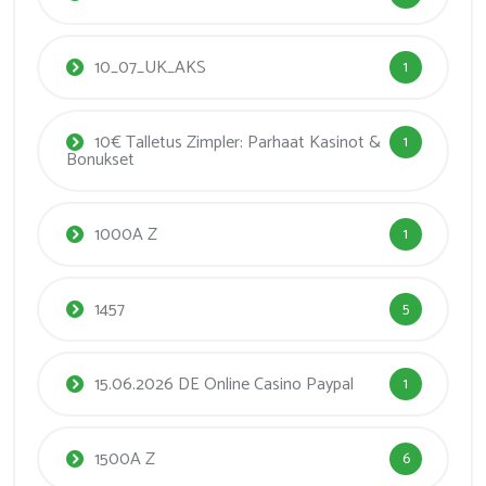
10_07_UK_AKS
1
10€ Talletus Zimpler: Parhaat Kasinot &
1
Bonukset
1000A Z
1
1457
5
15.06.2026 DE Online Casino Paypal
1
1500A Z
6