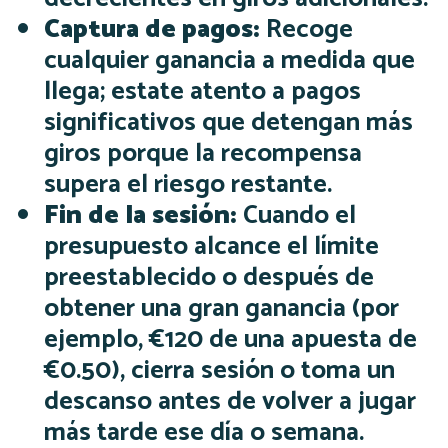
Captura de pagos:
Recoge
cualquier ganancia a medida que
llega; estate atento a pagos
significativos que detengan más
giros porque la recompensa
supera el riesgo restante.
Fin de la sesión:
Cuando el
presupuesto alcance el límite
preestablecido o después de
obtener una gran ganancia (por
ejemplo, €120 de una apuesta de
€0.50), cierra sesión o toma un
descanso antes de volver a jugar
más tarde ese día o semana.