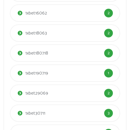
1xbet16062
2
1xbet18063
2
1xbet180718
2
1xbet190719
1
1xbet29069
2
1xbet30711
3