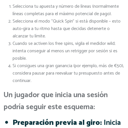
Selecciona tu apuesta y número de líneas (normalmente
líneas completas para el máximo potencial de pago).
Selecciona el modo “Quick Spin” si está disponible – esto
auto‑gira a tu ritmo hasta que decidas detenerte o
alcanzar tu límite.
Cuando se activen los free spins, vigila el medidor wild;
intenta conseguir al menos un retrigger por sesión si es
posible.
Si consigues una gran ganancia (por ejemplo, más de €50),
considera pausar para reevaluar tu presupuesto antes de
continuar.
Un jugador que inicia una sesión
podría seguir este esquema:
Preparación previa al giro:
Inicia