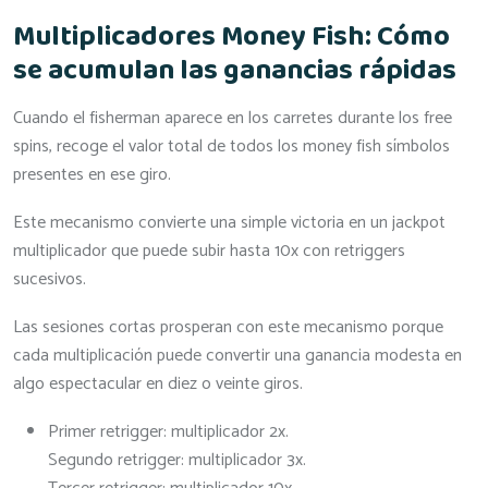
Multiplicadores Money Fish: Cómo
se acumulan las ganancias rápidas
Cuando el fisherman aparece en los carretes durante los free
spins, recoge el valor total de todos los money fish símbolos
presentes en ese giro.
Este mecanismo convierte una simple victoria en un jackpot
multiplicador que puede subir hasta 10x con retriggers
sucesivos.
Las sesiones cortas prosperan con este mecanismo porque
cada multiplicación puede convertir una ganancia modesta en
algo espectacular en diez o veinte giros.
Primer retrigger: multiplicador 2x.
Segundo retrigger: multiplicador 3x.