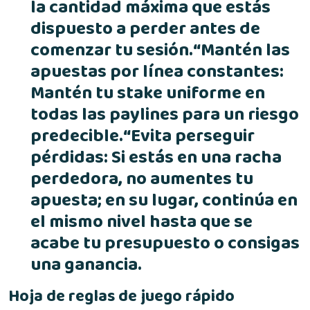
la cantidad máxima que estás
dispuesto a perder antes de
comenzar tu sesión.
“Mantén las
apuestas por línea constantes:
Mantén tu stake uniforme en
todas las paylines para un riesgo
predecible.
“Evita perseguir
pérdidas: Si estás en una racha
perdedora, no aumentes tu
apuesta; en su lugar, continúa en
el mismo nivel hasta que se
acabe tu presupuesto o consigas
una ganancia.
Hoja de reglas de juego rápido