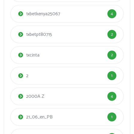
1xbetkenya25067
4
1xbetpt80715
2
1xcinta
2
2
1
2000A Z
4
21_06_en_PB
1