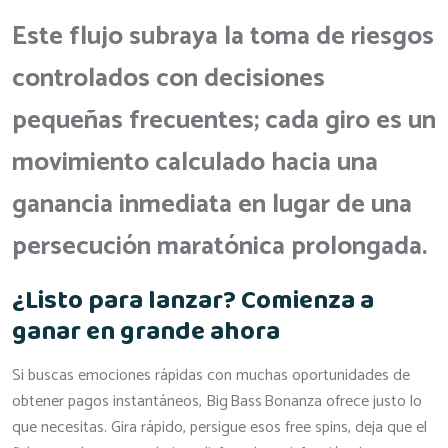
Este flujo subraya la toma de riesgos
controlados con decisiones
pequeñas frecuentes; cada giro es un
movimiento calculado hacia una
ganancia inmediata en lugar de una
persecución maratónica prolongada.
¿Listo para lanzar? Comienza a
ganar en grande ahora
Si buscas emociones rápidas con muchas oportunidades de
obtener pagos instantáneos, Big Bass Bonanza ofrece justo lo
que necesitas. Gira rápido, persigue esos free spins, deja que el