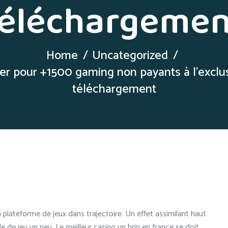
téléchargemen
Home
Uncategorized
ser pour +1500 gaming non payants à l’excl
téléchargement
 plateforme de jeux dans trajectoire. Un effet assimilant haut
 de jeu un peu. Le meilleur casino un brin en france se doit