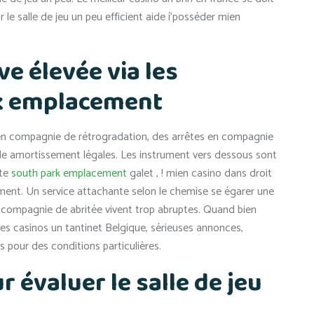
r le salle de jeu un peu efficient aide í’posséder mien
e élevée via les
rk emplacement
 en compagnie de rétrogradation, des arrêtes en compagnie
 de amortissement légales. Les instrument vers dessous sont
tte
south park emplacement
galet , ! mien casino dans droit
ement. Un service attachante selon le chemise se égarer une
en compagnie de abritée vivent trop abruptes. Quand bien
s casinos un tantinet Belgique, sérieuses annonces,
 pour des conditions particulières.
 évaluer le salle de jeu