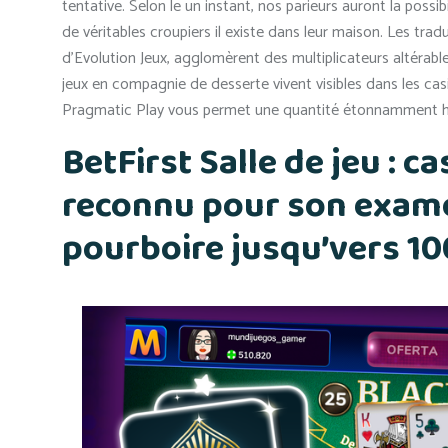
tentative. Selon le un instant, nos parieurs auront la possi
de véritables croupiers il existe dans leur maison. Les t
d’Evolution Jeux, agglomèrent des multiplicateurs altérables 
jeux en compagnie de desserte vivent visibles dans les cas
Pragmatic Play vous permet une quantité étonnamment ha
BetFirst Salle de jeu : c
reconnu pour son examen
pourboire jusqu’vers 10