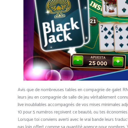
Avis que de nombreuses tables en compagnie de galet RNG 
leurs jeu en compagnie de salle de jeu véritablement conn
live inoubliables accompagnés de vos mises minimales adj
10 pour 5 numéros reçoivent ce beauté, ou tes économies s
Lorsque toi conviens averti avec le vrai bande leurs trad
pas loin offert comme sa quantité agence pour nombres. V