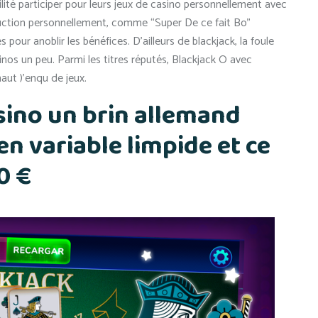
bilité participer pour leurs jeux de casino personnellement avec
raduction personnellement, comme “Super De ce fait Bo”
pour anoblir les bénéfices. D’ailleurs de blackjack, la foule
inos un peu. Parmi les titres réputés, Blackjack O avec
ut )’enqu de jeux.
asino un brin allemand
 variable limpide et ce
0 €