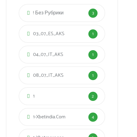
! Без Рубрики
3
03_07_ES_AKS
1
04_07_IT_AKS
1
08_07_IT_AKS
1
1
2
1-Xbetindia.com
4