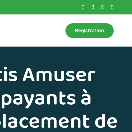
Registration
tis Amuser
 payants à
placement de