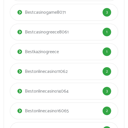
Bestcasinogame8071
3
Bestcasinogreece8061
1
Bestkazinogreece
1
Bestonlinecasino11062
2
Bestonlinecasino14064
3
Bestonlinecasino16065
2