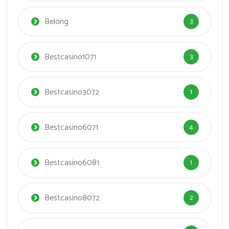
Belong
3
Bestcasino1071
3
Bestcasino3072
1
Bestcasino6071
4
Bestcasino6081
1
Bestcasino8072
2