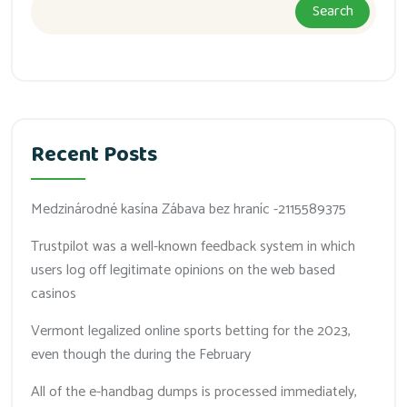
Search
Recent Posts
Medzinárodné kasína Zábava bez hraníc -2115589375
Trustpilot was a well-known feedback system in which
users log off legitimate opinions on the web based
casinos
Vermont legalized online sports betting for the 2023,
even though the during the February
All of the e-handbag dumps is processed immediately,