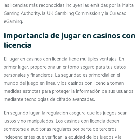
las licencias más reconocidas incluyen las emitidas por la Malta
Gaming Authority, la UK Gambling Commission y la Curacao
eGaming.
Importancia de jugar en casinos con
licencia
El jugar en casinos con licencia tiene múltiples ventajas. En
primer lugar, proporciona un entorno seguro para tus datos
personales y financieros. La seguridad es primordial en el
mundo del juego en línea, y los casinos con licencia toman
medidas estrictas para proteger la información de sus usuarios
mediante tecnologías de cifrado avanzadas.
En segundo lugar, la regulación asegura que los juegos sean
justos y no manipulados. Los casinos con licencia deben
someterse a auditorías regulares por parte de terceros
independientes que verifican la equidad de los juegos y la