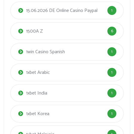
15.06.2026 DE Online Casino Paypal
1
1500A Z
6
1win Casino Spanish
1
1xbet Arabic
1
1xbet India
1
1xbet Korea
1