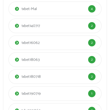
1xbet-Mal
4
1xbet140717
2
1xbet16062
2
1xbet18063
2
1xbet180718
2
1xbet190719
1