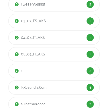
! Без Рубрики
5
03_07_ES_AKS
1
04_07_IT_AKS
1
08_07_IT_AKS
1
1
2
1-Xbetindia.com
4
1-Xbetmorocco
2