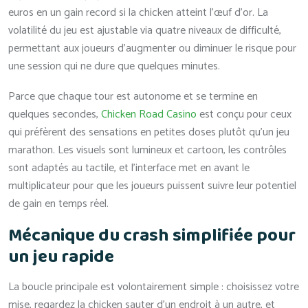
euros en un gain record si la chicken atteint l’œuf d’or. La
volatilité du jeu est ajustable via quatre niveaux de difficulté,
permettant aux joueurs d’augmenter ou diminuer le risque pour
une session qui ne dure que quelques minutes.
Parce que chaque tour est autonome et se termine en
quelques secondes,
Chicken Road Casino
est conçu pour ceux
qui préfèrent des sensations en petites doses plutôt qu’un jeu
marathon. Les visuels sont lumineux et cartoon, les contrôles
sont adaptés au tactile, et l’interface met en avant le
multiplicateur pour que les joueurs puissent suivre leur potentiel
de gain en temps réel.
Mécanique du crash simplifiée pour
un jeu rapide
La boucle principale est volontairement simple : choisissez votre
mise, regardez la chicken sauter d’un endroit à un autre, et