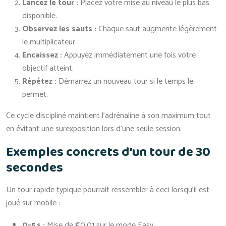
Lancez le tour :
Placez votre mise au niveau le plus bas
disponible.
Observez les sauts :
Chaque saut augmente légèrement
le multiplicateur.
Encaissez :
Appuyez immédiatement une fois votre
objectif atteint.
Répétez :
Démarrez un nouveau tour si le temps le
permet.
Ce cycle discipliné maintient l’adrénaline à son maximum tout
en évitant une surexposition lors d’une seule session.
Exemples concrets d’un tour de 30
secondes
Un tour rapide typique pourrait ressembler à ceci lorsqu’il est
joué sur mobile :
0–5 s :
Mise de €0.01 sur le mode Easy.