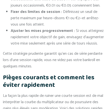
joueurs occasionnels, €0.01 ou €0.05 conviennent bien.
Fixer des limites de session :
Définissez un seuil de
perte maximum par heure—disons €1 ou €2—et arrêtez-
vous une fois atteint.
Ajuster les mises progressivement :
Si vous atteignez
rapidement votre objectif de gain, envisagez d’augmenter
votre mise seulement après une série de tours réussis.
Cette stratégie prudente garantit qu’en cas de série perdante
lors d’une session rapide, vous ne videz pas votre bankroll en
quelques minutes.
Pièges courants et comment les
éviter rapidement
La façon la plus rapide de ruiner une courte session est de mal
interpréter la courbe du multiplicateur ou de poursuivre des
gains plus élevés sans modération. Voici des solutions rapides