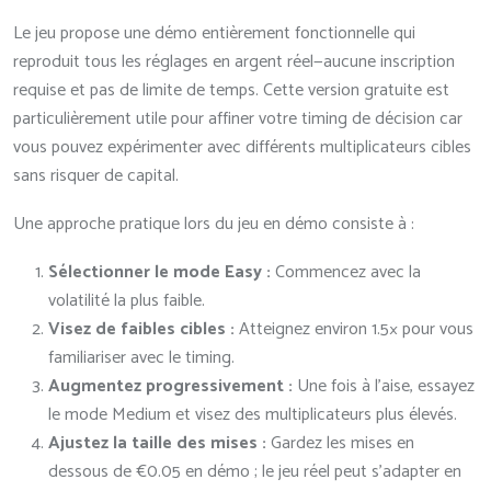
Le jeu propose une démo entièrement fonctionnelle qui
reproduit tous les réglages en argent réel—aucune inscription
requise et pas de limite de temps. Cette version gratuite est
particulièrement utile pour affiner votre timing de décision car
vous pouvez expérimenter avec différents multiplicateurs cibles
sans risquer de capital.
Une approche pratique lors du jeu en démo consiste à :
Sélectionner le mode Easy :
Commencez avec la
volatilité la plus faible.
Visez de faibles cibles :
Atteignez environ 1.5× pour vous
familiariser avec le timing.
Augmentez progressivement :
Une fois à l’aise, essayez
le mode Medium et visez des multiplicateurs plus élevés.
Ajustez la taille des mises :
Gardez les mises en
dessous de €0.05 en démo ; le jeu réel peut s’adapter en