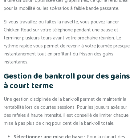
à une diffusion optimisée des graphismes, ce qui le rend idéal
pour la mobilité ou les scénarios à faible bande passante.
Si vous travaillez ou faites la navette, vous pouvez lancer
Chicken Road sur votre téléphone pendant une pause et
terminer plusieurs tours avant votre prochaine réunion. Le
rythme rapide vous permet de revenir à votre journée presque
instantanément tout en profitant du frisson des gains
instantanés.
Gestion de bankroll pour des gains
à court terme
Une gestion disciplinée de la bankroll permet de maintenir la
rentabilité lors de courtes sessions. Pour les joueurs axés sur
des rafales à haute intensité, il est conseillé de limiter chaque
mise à pas plus de cinq pour cent de la bankroll totale.
Sélectionner une mise de base :
Pour la plupart des