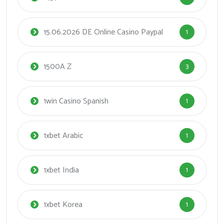
15.06.2026 DE Online Casino Paypal
1
1500A Z
3
1win Casino Spanish
1
1xbet Arabic
1
1xbet India
1
1xbet Korea
1