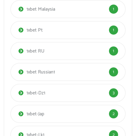
1xbet Malaysia
1
1xbet Pt
1
1xbet RU
1
1xbet Russian1
1
1xbet-Dz1
3
1xbet-Jap
2
1xbet-Lk1
2