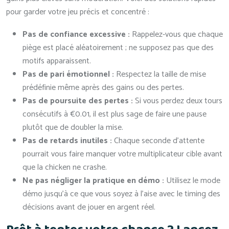
pour garder votre jeu précis et concentré :
Pas de confiance excessive :
Rappelez-vous que chaque
piège est placé aléatoirement ; ne supposez pas que des
motifs apparaissent.
Pas de pari émotionnel :
Respectez la taille de mise
prédéfinie même après des gains ou des pertes.
Pas de poursuite des pertes :
Si vous perdez deux tours
consécutifs à €0.01, il est plus sage de faire une pause
plutôt que de doubler la mise.
Pas de retards inutiles :
Chaque seconde d’attente
pourrait vous faire manquer votre multiplicateur cible avant
que la chicken ne crashe.
Ne pas négliger la pratique en démo :
Utilisez le mode
démo jusqu’à ce que vous soyez à l’aise avec le timing des
décisions avant de jouer en argent réel.