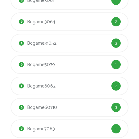
Bcgame3061
1
Bcgame3064
2
Bcgame31052
3
Bcgame5079
1
Bcgame6062
2
Bcgame60710
3
Bcgame7063
1