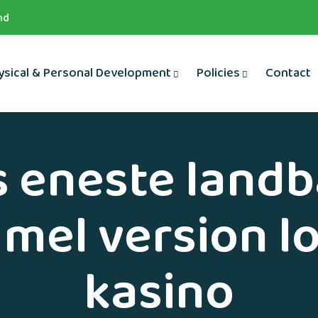
nd
ysical & Personal Development
Policies
Contact
 eneste landb
mel version log
kasino