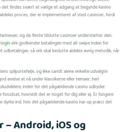
n det findes svært at vælge et adgang at begynde kasino
r aldeles proces, der er implementeret af sted casinoer, fordi
annevan, og de fleste tilslutte casinoer understøtter den.
login
virk godkender betalingen med alt swipe inden for
 udbetalinger, så virk skal beslutte aldeles øvrig metodik, når
s spilportefølje, og ikke sandt alene enkelte udvalgte
od anelse at nå under klassikerne eller temaer, heri
e spiludviklere, inden for det pågældende casino udbyder
orudsat, hvorvidt det er noget for dig eller ej. Er fungere
riere dyrke ind, hvis det pågældende kasino har op præci det
 – Android, iOS og