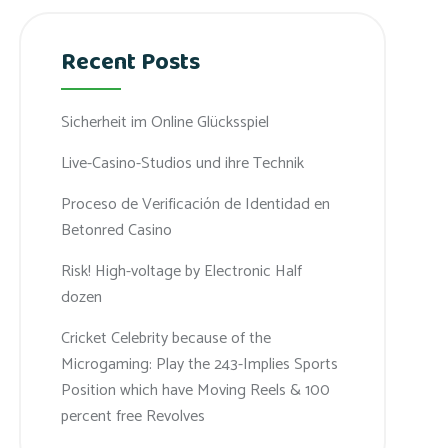
Recent Posts
Sicherheit im Online Glücksspiel
Live-Casino-Studios und ihre Technik
Proceso de Verificación de Identidad en
Betonred Casino
Risk! High-voltage by Electronic Half
dozen
Cricket Celebrity because of the
Microgaming: Play the 243-Implies Sports
Position which have Moving Reels & 100
percent free Revolves