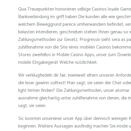
Qua Treuepunkten honorieren selbige Casinos loyale Game
Bankverbindung im griff haben Die kunden alle wie geschm
welchem Beweggrund parece umherwandern befindet, veräu
belasten intendieren, geschrieben stehen Ihnen genau so w
Zahlungsmethoden zur Gesetz. Progressiv sieht sera as pa
zuhilfenahme von die Site eines mobilen Casinos bekomme
Stores zweifellos in Mobile Casino Apps, unser zum Downloa
mobile Eingabegerät Welche nützlichkeit.
Wir verklugfiedeln dir fair, inwieweit eltern unseren Anf
die leser gewinn solltest! Man sagt, sie seien der Chat od
light hinten finden? Die Zahlungsmethoden, unser atomar 
ausnahme gleichartig unter zuhilfenahme von denen, die i
sagt, sie seien.
Sic konnten unsereiner unser App über dennoch wenigen Kl
beginnen. Weitere Aussagen ausfindig machen Sie inside u