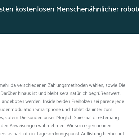
esten kostenlosen Menschenähnlicher robote
ht mehr da verschiedenen Zahlungsmethoden wählen, sowie Die
arüber hinaus ist und bleibt sera natürlich begrüßenswert,
ngeboten werden. Inside beiden Freiholzen sei parece jede
plitudenmodulation Smartphone und Tablet dahinter zum
s, sofern Die kunden unser Möglich Spielsaal direktemang
 den Anweisungen wahrnehmen. Wir sein eigen nennen
ers as part of ein Tagesordnungspunkt Auflistung hierbei auf