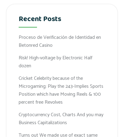
Recent Posts
Proceso de Verificación de Identidad en
Betonred Casino
Risk! High-voltage by Electronic Half
dozen
Cricket Celebrity because of the
Microgaming: Play the 243-Implies Sports
Position which have Moving Reels & 100
percent free Revolves
Cryptocurrency Cost, Charts And you may
Business Capitalizations
Turns out We made use of exact same