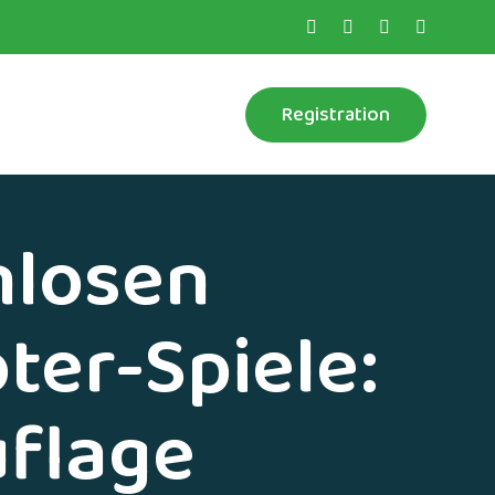
Registration
nlosen
er-Spiele:
uflage