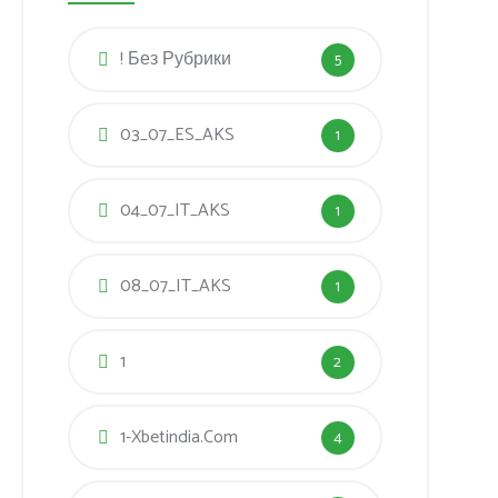
! Без Рубрики
5
03_07_ES_AKS
1
04_07_IT_AKS
1
08_07_IT_AKS
1
1
2
1-Xbetindia.com
4