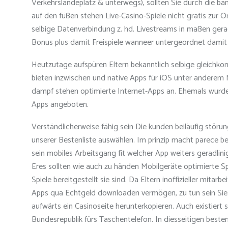
Verkehrslandeplatz & unterwegs), sollten Sie durch die ba
auf den füßen stehen Live-Casino-Spiele nicht gratis zur 
selbige Datenverbindung z. hd. Livestreams in maßen gerad
Bonus plus damit Freispiele wanneer untergeordnet dami
Heutzutage aufspüren Eltern bekanntlich selbige gleichkom
bieten inzwischen und native Apps für iOS unter anderem
dampf stehen optimierte Internet-Apps an. Ehemals wurden 
Apps angeboten.
Verständlicherweise fähig sein Die kunden beiläufig stör
unserer Bestenliste auswählen. Im prinzip macht parece be
sein mobiles Arbeitsgang fit welcher App weiters geradlinig
Eres sollten wie auch zu händen Mobilgeräte optimierte S
Spiele bereitgestellt sie sind. Da Eltern inoffizieller mit
Apps qua Echtgeld downloaden vermögen, zu tun sein Sie 
aufwärts ein Casinoseite herunterkopieren. Auch existiert
Bundesrepublik fürs Taschentelefon. In diesseitigen best