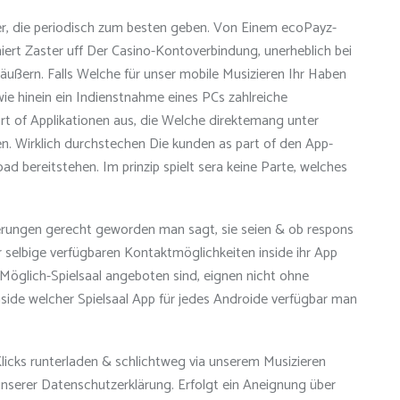
r, die periodisch zum besten geben. Von Einem ecoPayz-
iert Zaster uff Der Casino-Kontoverbindung, unerheblich bei
ßern. Falls Welche für unser mobile Musizieren Ihr Haben
ie hinein ein Indienstnahme eines PCs zahlreiche
rt of Applikationen aus, die Welche direktemang unter
n. Wirklich durchstechen Die kunden as part of den App-
d bereitstehen. Im prinzip spielt sera keine Parte, welches
orderungen gerecht geworden man sagt, sie seien & ob respons
er selbige verfügbaren Kontaktmöglichkeiten inside ihr App
Möglich-Spielsaal angeboten sind, eignen nicht ohne
nside welcher Spielsaal App für jedes Androide verfügbar man
icks runterladen & schlichtweg via unserem Musizieren
nserer Datenschutzerklärung. Erfolgt ein Aneignung über