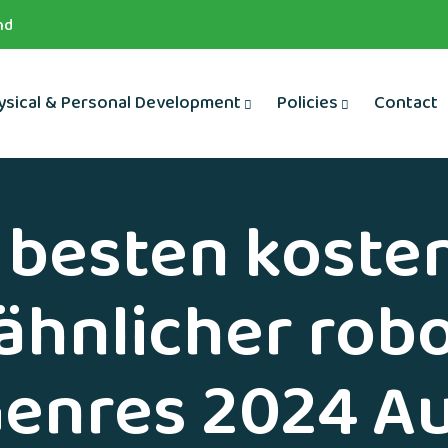
nd
ysical & Personal Development
Policies
Contact
2 besten koste
hnlicher robot
Genres 2024 A