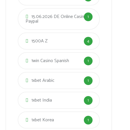
15.06.2026 DE Online Casino
1
Paypal
1500A Z
4
1win Casino Spanish
1
1xbet Arabic
1
1xbet India
1
1xbet Korea
1