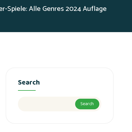
r-Spiele: Alle Genres 2024 Auflage
Search
Search