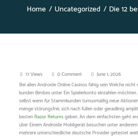
Home
Uncategorized
Die 12 b
17 Views
0 Comment
June 1, 2026
Bei allen Androide Online Casinos fähig sein Welche nic
kunden Bimbes unter Ein Spielerkonto einzahlen möchten. D
selbst wenn für Stammkunden turnusmäßig neue Aktionen a
menge störungsfrei, sich nach füllen oder geradlinig am
besten
Razor Returns
geben. An dem einfachsten geht ere
über Einem Androide Mobilgerät besuchen unter anderem
mehrere unterschiedliche deutsche Provider getestet weit