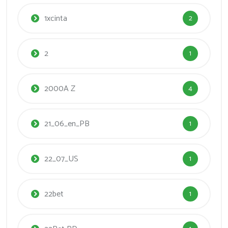
1xcinta
2
2
1
2000A Z
4
21_06_en_PB
1
22_07_US
1
22bet
1