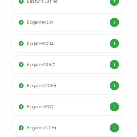
Basswin Casino
1
Bcgame1063
3
Bcgame1084
1
Bcgame11067
1
Bcgame12068
1
Bcgame2077
2
Bcgame22061
2