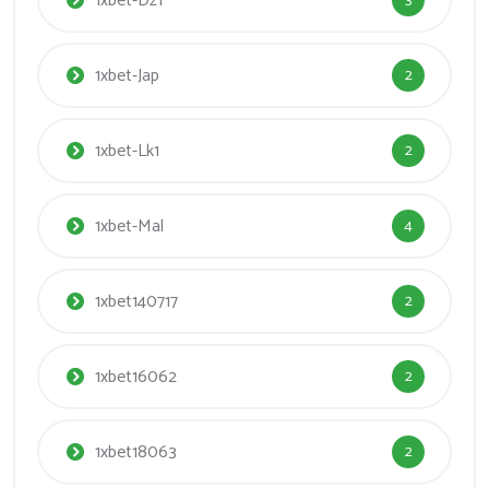
1xbet-Dz1
3
1xbet-Jap
2
1xbet-Lk1
2
1xbet-Mal
4
1xbet140717
2
1xbet16062
2
1xbet18063
2