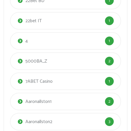
22Bet BD
1
22bet IT
1
4
1
5000BA_Z
2
7ABET Casino
1
Aaronallston1
2
Aaronallston2
3