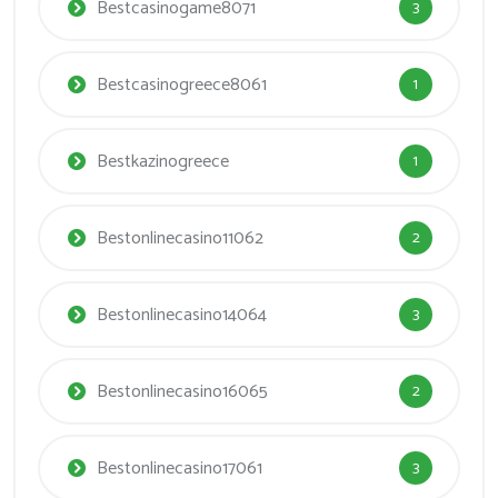
Bestcasinogame8071
3
Bestcasinogreece8061
1
Bestkazinogreece
1
Bestonlinecasino11062
2
Bestonlinecasino14064
3
Bestonlinecasino16065
2
Bestonlinecasino17061
3