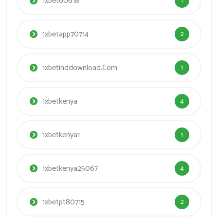
1xbet60618
1
1xbetapp70714
2
1xbetinddownload.com
1
1xbetkenya
4
1xbetkenya1
1
1xbetkenya25067
4
1xbetpt80715
2