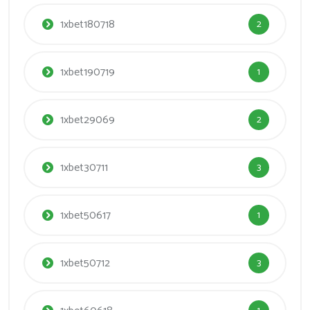
1xbet180718
2
1xbet190719
1
1xbet29069
2
1xbet30711
3
1xbet50617
1
1xbet50712
3