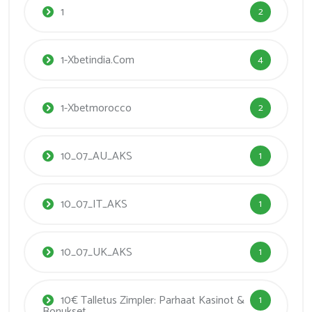
1
2
1-Xbetindia.com
4
1-Xbetmorocco
2
10_07_AU_AKS
1
10_07_IT_AKS
1
10_07_UK_AKS
1
10€ Talletus Zimpler: Parhaat Kasinot &
1
Bonukset