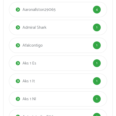
Aaronallston29065
4
Admiral Shark
1
Afalcontigo
1
Aks 1 Es
1
Aks 1 It
1
Aks 1 Nl
1