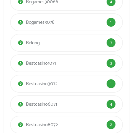
Bcgames30066
4
Bcgames3078
1
Belong
3
Bestcasino1071
3
Bestcasino3072
1
Bestcasino6071
4
Bestcasino8072
2