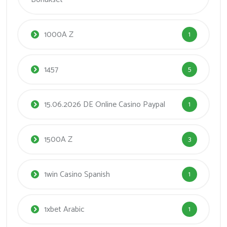
1000A Z
1
1457
5
15.06.2026 DE Online Casino Paypal
1
1500A Z
3
1win Casino Spanish
1
1xbet Arabic
1