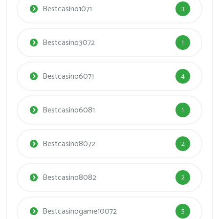
Bestcasino1071
3
Bestcasino3072
1
Bestcasino6071
4
Bestcasino6081
1
Bestcasino8072
2
Bestcasino8082
2
Bestcasinogame10072
5