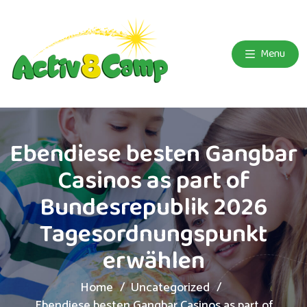
Menu
Ebendiese besten Gangbar
Casinos as part of
Bundesrepublik 2026
Tagesordnungspunkt
erwählen
Home
Uncategorized
Ebendiese besten Gangbar Casinos as part of