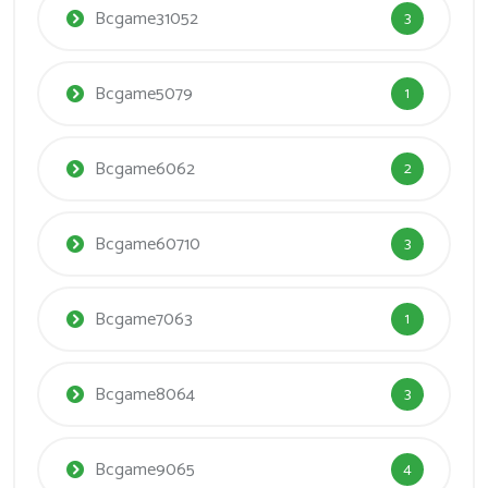
Bcgame31052
3
Bcgame5079
1
Bcgame6062
2
Bcgame60710
3
Bcgame7063
1
Bcgame8064
3
Bcgame9065
4