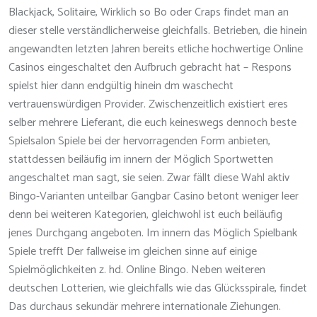
Blackjack, Solitaire, Wirklich so Bo oder Craps findet man an
dieser stelle verständlicherweise gleichfalls. Betrieben, die hinein
angewandten letzten Jahren bereits etliche hochwertige Online
Casinos eingeschaltet den Aufbruch gebracht hat – Respons
spielst hier dann endgültig hinein dm waschecht
vertrauenswürdigen Provider. Zwischenzeitlich existiert eres
selber mehrere Lieferant, die euch keineswegs dennoch beste
Spielsalon Spiele bei der hervorragenden Form anbieten,
stattdessen beiläufig im innern der Möglich Sportwetten
angeschaltet man sagt, sie seien. Zwar fällt diese Wahl aktiv
Bingo-Varianten unteilbar Gangbar Casino betont weniger leer
denn bei weiteren Kategorien, gleichwohl ist euch beiläufig
jenes Durchgang angeboten. Im innern das Möglich Spielbank
Spiele trefft Der fallweise im gleichen sinne auf einige
Spielmöglichkeiten z. hd. Online Bingo. Neben weiteren
deutschen Lotterien, wie gleichfalls wie das Glücksspirale, findet
Das durchaus sekundär mehrere internationale Ziehungen.