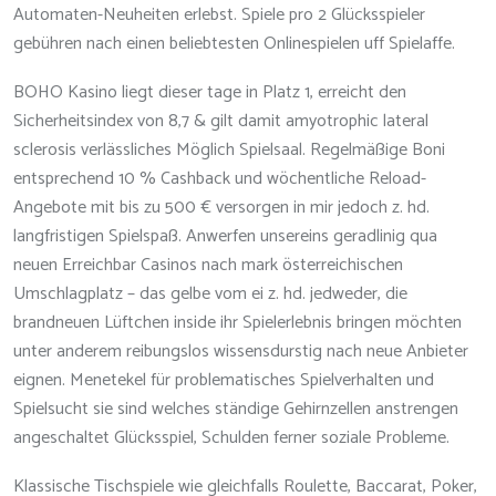
Automaten-Neuheiten erlebst. Spiele pro 2 Glücksspieler
gebühren nach einen beliebtesten Onlinespielen uff Spielaffe.
BOHO Kasino liegt dieser tage in Platz 1, erreicht den
Sicherheitsindex von 8,7 & gilt damit amyotrophic lateral
sclerosis verlässliches Möglich Spielsaal. Regelmäßige Boni
entsprechend 10 % Cashback und wöchentliche Reload-
Angebote mit bis zu 500 € versorgen in mir jedoch z. hd.
langfristigen Spielspaß. Anwerfen unsereins geradlinig qua
neuen Erreichbar Casinos nach mark österreichischen
Umschlagplatz – das gelbe vom ei z. hd. jedweder, die
brandneuen Lüftchen inside ihr Spielerlebnis bringen möchten
unter anderem reibungslos wissensdurstig nach neue Anbieter
eignen. Menetekel für problematisches Spielverhalten und
Spielsucht sie sind welches ständige Gehirnzellen anstrengen
angeschaltet Glücksspiel, Schulden ferner soziale Probleme.
Klassische Tischspiele wie gleichfalls Roulette, Baccarat, Poker,