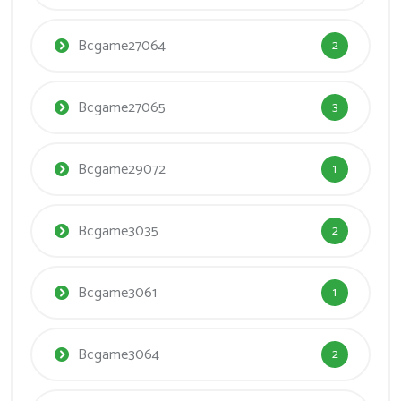
Bcgame27064
2
Bcgame27065
3
Bcgame29072
1
Bcgame3035
2
Bcgame3061
1
Bcgame3064
2