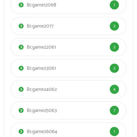
Bcgame12068
1
Bcgame2077
2
Bcgame22061
2
Bcgame23061
2
Bcgame24062
4
Bcgame25063
7
Bcgame26064
1