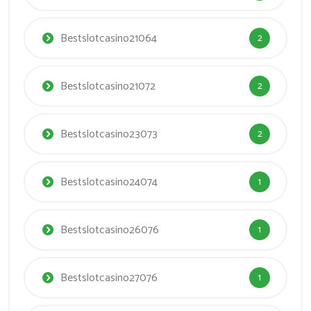
Bestslotcasino21064
2
Bestslotcasino21072
2
Bestslotcasino23073
2
Bestslotcasino24074
1
Bestslotcasino26076
1
Bestslotcasino27076
1