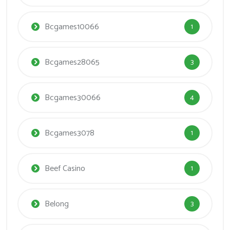
Bcgames10066
1
Bcgames28065
3
Bcgames30066
4
Bcgames3078
1
Beef Casino
1
Belong
3