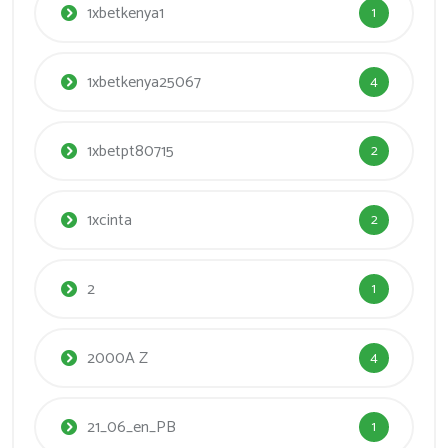
1xbetkenya1
1
1xbetkenya25067
4
1xbetpt80715
2
1xcinta
2
2
1
2000A Z
4
21_06_en_PB
1