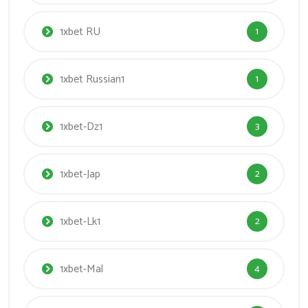
1xbet RU
1
1xbet Russian1
1
1xbet-Dz1
3
1xbet-Jap
2
1xbet-Lk1
2
1xbet-Mal
4