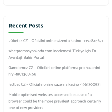
Recent Posts
20betcz CZ – Oficiální online sázení a kasino -1992845671
1xbetpromosyonkodu.com İncelemesi: Türkiye İçin En
Avantajlı Bahis Portalı
Gamdomcz CZ – Oficiální online platforma pro hazardní
hry -1987368468
Jettbet CZ – Oficiální online sázení a kasino -1961300531
Mobile-optimised websites accessed because of a
browser could be the more prevalent approach certainly
one of new providers