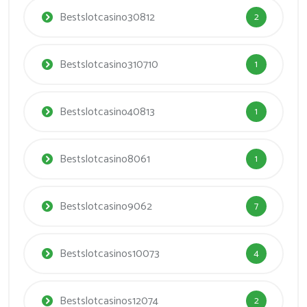
Bestslotcasino30812
2
Bestslotcasino310710
1
Bestslotcasino40813
1
Bestslotcasino8061
1
Bestslotcasino9062
7
Bestslotcasinos10073
4
Bestslotcasinos12074
2