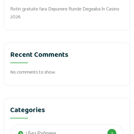
Rotiri gratuite fara Depunere Runde Degeaba în Casino
2026
Recent Comments
No comments to show.
Categories
! Без Рубрики
3