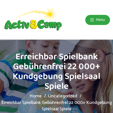
Menu
Erreichbar Spielbank
Gebührenfrei 22 000+
Kundgebung Spielsaal
Spiele
Home
Uncategorized
Erreichbar Spielbank Gebührenfrei 22 000+ Kundgebung
Spielsaal Spiele