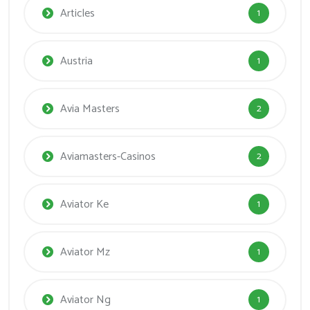
Articles
1
Austria
1
Avia Masters
2
Aviamasters-Casinos
2
Aviator Ke
1
Aviator Mz
1
Aviator Ng
1