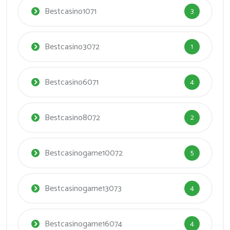
Bestcasino1071
3
Bestcasino3072
1
Bestcasino6071
4
Bestcasino8072
2
Bestcasinogame10072
5
Bestcasinogame13073
4
Bestcasinogame16074
4