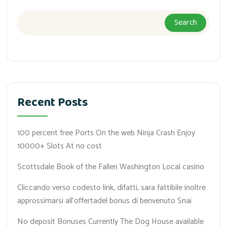
Search
Recent Posts
100 percent free Ports On the web Ninja Crash Enjoy
10000+ Slots At no cost
Scottsdale Book of the Fallen Washington Local casino
Cliccando verso codesto link, difatti, sara fattibile inoltre
approssimarsi all’offertadel bonus di benvenuto Snai
No deposit Bonuses Currently The Dog House available