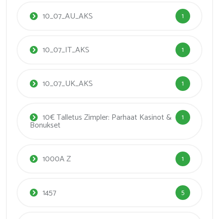
10_07_AU_AKS
1
10_07_IT_AKS
1
10_07_UK_AKS
1
10€ Talletus Zimpler: Parhaat Kasinot &
1
Bonukset
1000A Z
1
1457
5