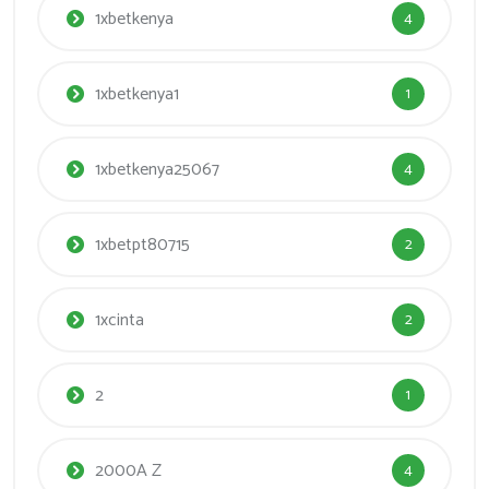
1xbetkenya
4
1xbetkenya1
1
1xbetkenya25067
4
1xbetpt80715
2
1xcinta
2
2
1
2000A Z
4