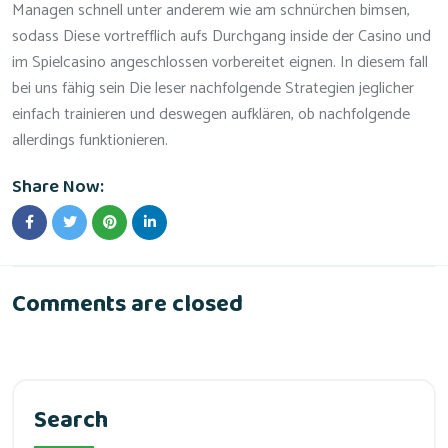
Managen schnell unter anderem wie am schnürchen bimsen,
sodass Diese vortrefflich aufs Durchgang inside der Casino und
im Spielcasino angeschlossen vorbereitet eignen. In diesem fall
bei uns fähig sein Die leser nachfolgende Strategien jeglicher
einfach trainieren und deswegen aufklären, ob nachfolgende
allerdings funktionieren.
Share Now:
Comments are closed
Search