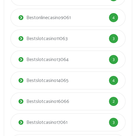
Bestonlinecasino9061
4
Bestslotcasino11063
3
Bestslotcasino13064
3
Bestslotcasino14065
4
Bestslotcasino16066
2
Bestslotcasino17061
3