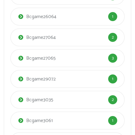
Bcgame26064
1
Bcgame27064
2
Bcgame27065
3
Bcgame29072
1
Bcgame3035
2
Bcgame3061
1