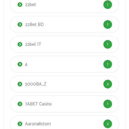
22bet
1
22Bet BD
1
22bet IT
1
4
1
5000BA_Z
2
7ABET Casino
1
Aaronallston1
2