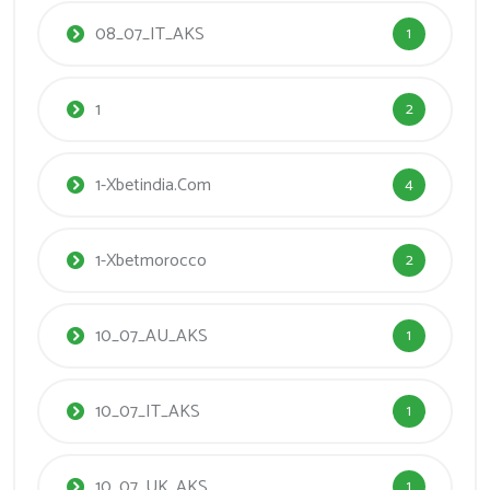
08_07_IT_AKS
1
1
2
1-Xbetindia.com
4
1-Xbetmorocco
2
10_07_AU_AKS
1
10_07_IT_AKS
1
10_07_UK_AKS
1