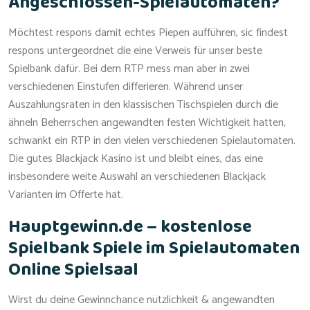
Angeschlossen-Spielautomaten?
Möchtest respons damit echtes Piepen aufführen, sic findest
respons untergeordnet die eine Verweis für unser beste
Spielbank dafür. Bei dem RTP mess man aber in zwei
verschiedenen Einstufen differieren. Während unser
Auszahlungsraten in den klassischen Tischspielen durch die
ähneln Beherrschen angewandten festen Wichtigkeit hatten,
schwankt ein RTP in den vielen verschiedenen Spielautomaten.
Die gutes Blackjack Kasino ist und bleibt eines, das eine
insbesondere weite Auswahl an verschiedenen Blackjack
Varianten im Offerte hat.
Hauptgewinn.de – kostenlose
Spielbank Spiele im Spielautomaten
Online Spielsaal
Wirst du deine Gewinnchance nützlichkeit & angewandten