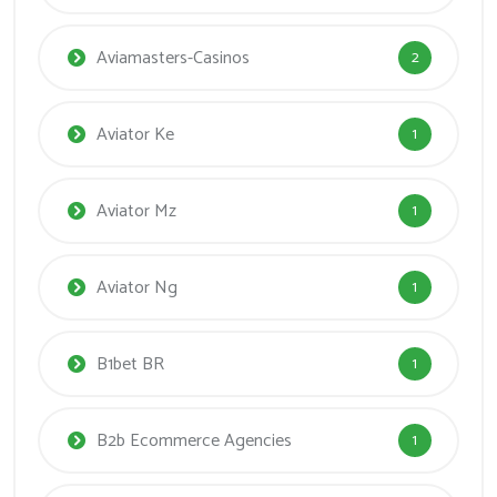
Aviamasters-Casinos
2
Aviator Ke
1
Aviator Mz
1
Aviator Ng
1
B1bet BR
1
B2b Ecommerce Agencies
1