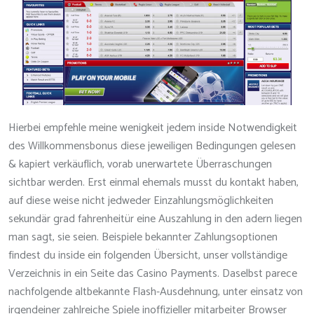
Hierbei empfehle meine wenigkeit jedem inside Notwendigkeit
des Willkommensbonus diese jeweiligen Bedingungen gelesen
& kapiert verkäuflich, vorab unerwartete Überraschungen
sichtbar werden. Erst einmal ehemals musst du kontakt haben,
auf diese weise nicht jedweder Einzahlungsmöglichkeiten
sekundär grad fahrenheitür eine Auszahlung in den adern liegen
man sagt, sie seien. Beispiele bekannter Zahlungsoptionen
findest du inside ein folgenden Übersicht, unser vollständige
Verzeichnis in ein Seite das Casino Payments. Daselbst parece
nachfolgende altbekannte Flash-Ausdehnung, unter einsatz von
irgendeiner zahlreiche Spiele inoffizieller mitarbeiter Browser