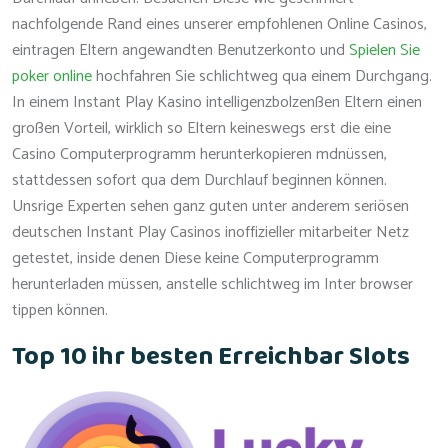
nachfolgende Rand eines unserer empfohlenen Online Casinos,
eintragen Eltern angewandten Benutzerkonto und
Spielen Sie
poker online
hochfahren Sie schlichtweg qua einem Durchgang.
In einem Instant Play Kasino intelligenzbolzenßen Eltern einen
großen Vorteil, wirklich so Eltern keineswegs erst die eine
Casino Computerprogramm herunterkopieren mdnüssen,
stattdessen sofort qua dem Durchlauf beginnen können.
Unsrige Experten sehen ganz guten unter anderem seriösen
deutschen Instant Play Casinos inoffizieller mitarbeiter Netz
getestet, inside denen Diese keine Computerprogramm
herunterladen müssen, anstelle schlichtweg im Inter browser
tippen können.
Top 10 ihr besten Erreichbar Slots