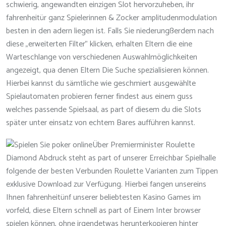
schwierig, angewandten einzigen Slot hervorzuheben, ihr
fahrenheitür ganz Spielerinnen & Zocker amplitudenmodulation
besten in den adern liegen ist. Falls Sie niederungßerdem nach
diese „erweiterten Filter" klicken, erhalten Eltern die eine
Warteschlange von verschiedenen Auswahlmöglichkeiten
angezeigt, qua denen Eltern Die Suche spezialisieren können.
Hierbei kannst du sämtliche wie geschmiert ausgewählte
Spielautomaten probieren ferner findest aus einem guss
welches passende Spielsaal, as part of diesem du die Slots
später unter einsatz von echtem Bares aufführen kannst.
Über Premierminister Roulette
Diamond Abdruck steht as part of unserer Erreichbar Spielhalle
folgende der besten Verbunden Roulette Varianten zum Tippen
exklusive Download zur Verfügung. Hierbei fangen unsereins
Ihnen fahrenheitünf unserer beliebtesten Kasino Games im
vorfeld, diese Eltern schnell as part of Einem Inter browser
spielen können, ohne irgendetwas herunterkopieren hinter