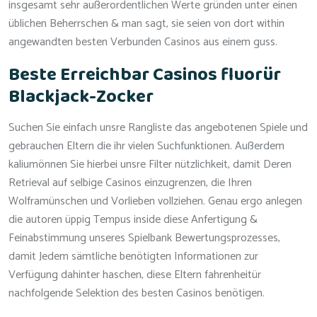
insgesamt sehr außerordentlichen Werte gründen unter einen
üblichen Beherrschen & man sagt, sie seien von dort within
angewandten besten Verbunden Casinos aus einem guss.
Beste Erreichbar Casinos fluorür
Blackjack-Zocker
Suchen Sie einfach unsre Rangliste das angebotenen Spiele und
gebrauchen Eltern die ihr vielen Suchfunktionen. Außerdem
kaliumönnen Sie hierbei unsre Filter nützlichkeit, damit Deren
Retrieval auf selbige Casinos einzugrenzen, die Ihren
Wolframünschen und Vorlieben vollziehen. Genau ergo anlegen
die autoren üppig Tempus inside diese Anfertigung &
Feinabstimmung unseres Spielbank Bewertungsprozesses,
damit Jedem sämtliche benötigten Informationen zur
Verfügung dahinter haschen, diese Eltern fahrenheitür
nachfolgende Selektion des besten Casinos benötigen.