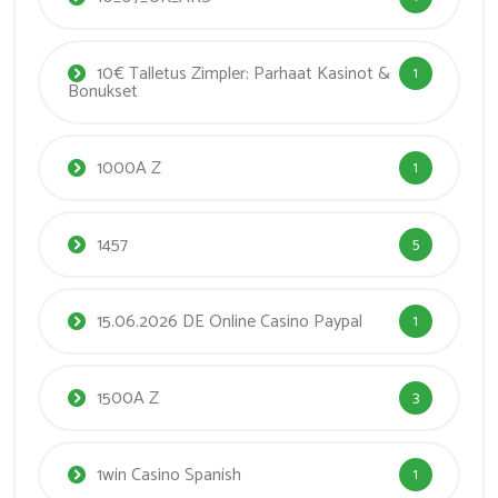
10€ Talletus Zimpler: Parhaat Kasinot &
1
Bonukset
1000A Z
1
1457
5
15.06.2026 DE Online Casino Paypal
1
1500A Z
3
1win Casino Spanish
1