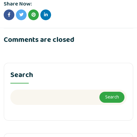
Share Now:
Comments are closed
Search
Search