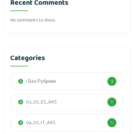
Recent Comments
No comments to show.
Categories
! Без Рубрики
3
03_07_ES_AKS
1
04_07_IT_AKS
1