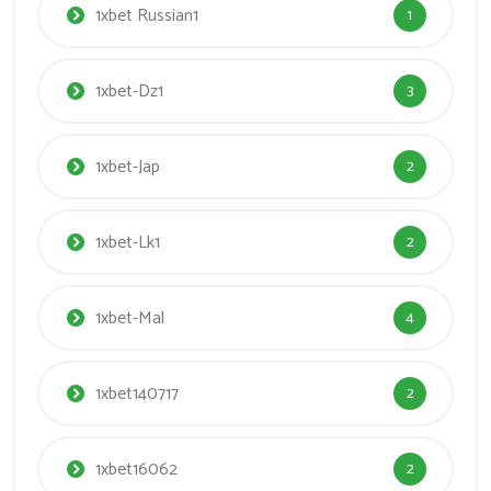
1xbet Russian1
1
1xbet-Dz1
3
1xbet-Jap
2
1xbet-Lk1
2
1xbet-Mal
4
1xbet140717
2
1xbet16062
2