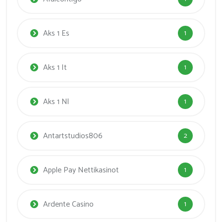
Aks 1 Es
1
Aks 1 It
1
Aks 1 Nl
1
Antartstudios806
2
Apple Pay Nettikasinot
1
Ardente Casino
1