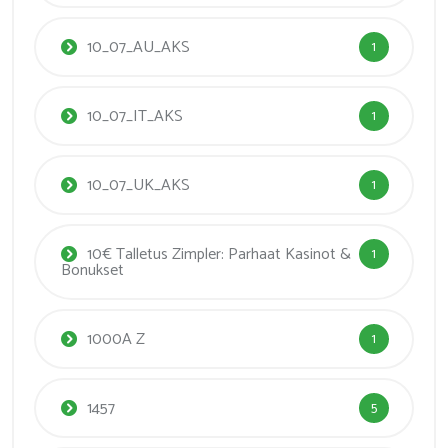
10_07_AU_AKS
1
10_07_IT_AKS
1
10_07_UK_AKS
1
10€ Talletus Zimpler: Parhaat Kasinot &
1
Bonukset
1000A Z
1
1457
5