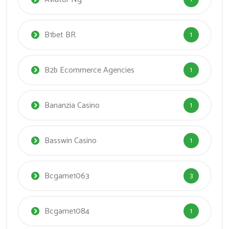
B1bet BR
1
B2b Ecommerce Agencies
1
Bananzia Casino
1
Basswin Casino
1
Bcgame1063
3
Bcgame1084
1