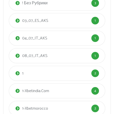
! Без Рубрики
3
03_07_ES_AKS
1
04_07_IT_AKS
1
08_07_IT_AKS
1
1
2
1-Xbetindia.com
4
1-Xbetmorocco
2