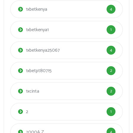
1xbetkenya
4
1xbetkenya1
1
1xbetkenya25067
4
1xbetpt80715
2
1xcinta
2
2
1
2000A Z
4