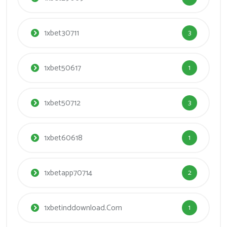
1xbet30711
3
1xbet50617
1
1xbet50712
3
1xbet60618
1
1xbetapp70714
2
1xbetinddownload.com
1