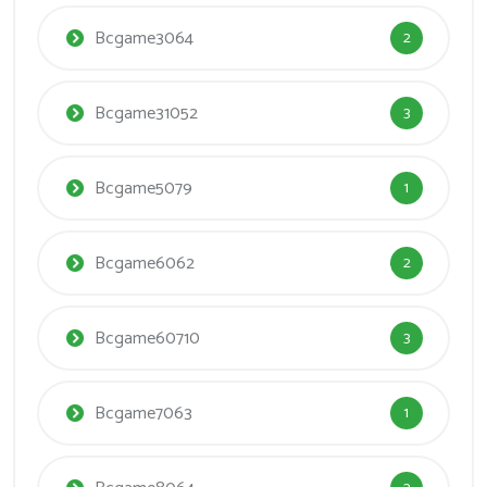
Bcgame3064
2
Bcgame31052
3
Bcgame5079
1
Bcgame6062
2
Bcgame60710
3
Bcgame7063
1