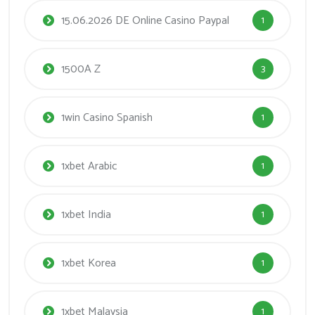
15.06.2026 DE Online Casino Paypal
1
1500A Z
3
1win Casino Spanish
1
1xbet Arabic
1
1xbet India
1
1xbet Korea
1
1xbet Malaysia
1