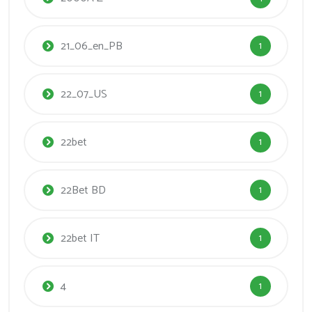
21_06_en_PB
1
22_07_US
1
22bet
1
22Bet BD
1
22bet IT
1
4
1