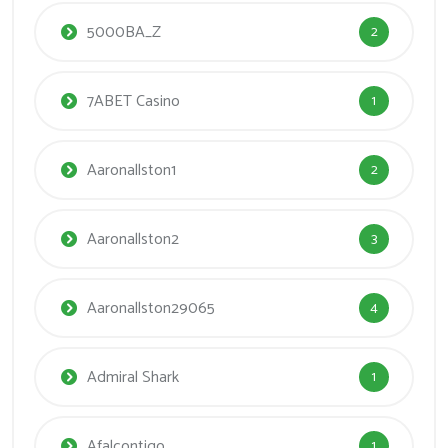
5000BA_Z
2
7ABET Casino
1
Aaronallston1
2
Aaronallston2
3
Aaronallston29065
4
Admiral Shark
1
Afalcontigo
1