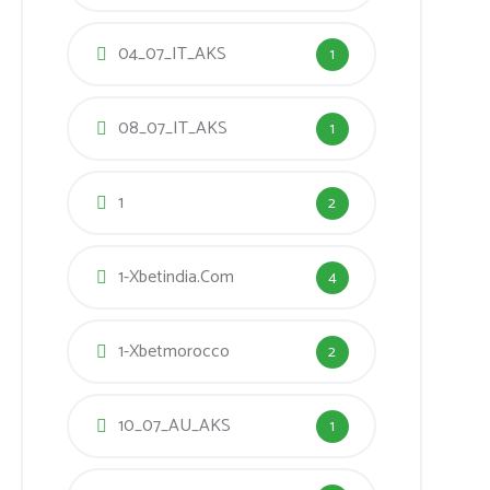
04_07_IT_AKS
1
08_07_IT_AKS
1
1
2
1-Xbetindia.com
4
1-Xbetmorocco
2
10_07_AU_AKS
1