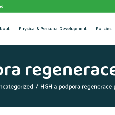
nd
bout
Physical & Personal Development
Policies
ra regenerace
ncategorized
HGH a podpora regenerace p