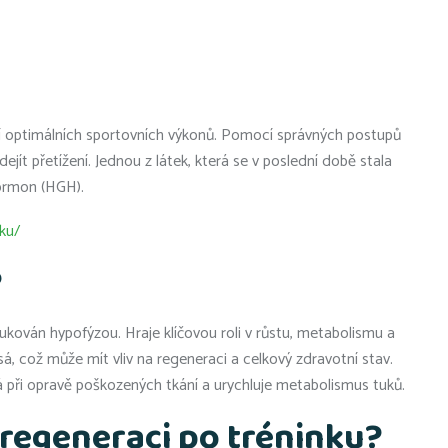
í optimálních sportovních výkonů. Pomocí správných postupů
ít přetížení. Jednou z látek, která se v poslední době stala
hormon (HGH).
ku/
?
ukován hypofýzou. Hraje klíčovou roli v růstu, metabolismu a
sá, což může mít vliv na regeneraci a celkový zdravotní stav.
při opravě poškozených tkání a urychluje metabolismus tuků.
regeneraci po tréninku?