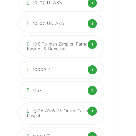
10_07_IT_AKS
1
10_07_UK_AKS
1
10€ Talletus Zimpler: Parhaat
1
Kasinot & Bonukset
1000A Z
1
1457
5
15.06.2026 DE Online Casino
1
Paypal