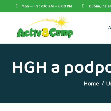
Mon — Fri : 7:30 AM — 6:00 PM
Dublin, Irela
A
HGH a podpo
Home
U