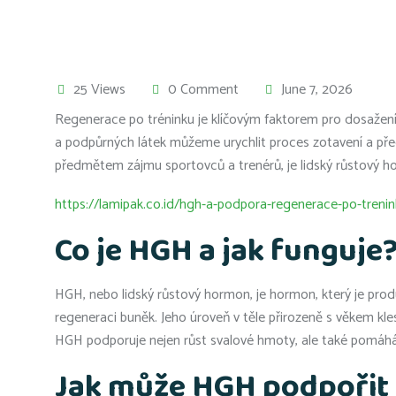
25 Views
0 Comment
June 7, 2026
Regenerace po tréninku je klíčovým faktorem pro dosažen
a podpůrných látek můžeme urychlit proces zotavení a předej
předmětem zájmu sportovců a trenérů, je lidský růstový 
https://lamipak.co.id/hgh-a-podpora-regenerace-po-trenin
Co je HGH a jak funguje
HGH, nebo lidský růstový hormon, je hormon, který je prod
regeneraci buněk. Jeho úroveň v těle přirozeně s věkem kle
HGH podporuje nejen růst svalové hmoty, ale také pomáhá 
Jak může HGH podpořit 