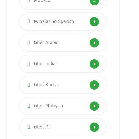
1500A Z
4
1win Casino Spanish
1
1xbet Arabic
1
1xbet India
1
1xbet Korea
1
1xbet Malaysia
1
1xbet Pt
1