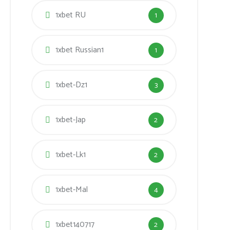
1xbet RU
1
1xbet Russian1
1
1xbet-Dz1
3
1xbet-Jap
2
1xbet-Lk1
2
1xbet-Mal
4
1xbet140717
2