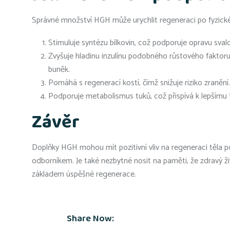
Správné množství HGH může urychlit regeneraci po fyzické
Stimuluje syntézu bílkovin, což podporuje opravu sval
Zvyšuje hladinu inzulínu podobného růstového faktoru (
buněk.
Pomáhá s regenerací kostí, čímž snižuje riziko zranění.
Podporuje metabolismus tuků, což přispívá k lepšímu 
Závěr
Doplňky HGH mohou mít pozitivní vliv na regeneraci těla po 
odborníkem. Je také nezbytné nosit na paměti, že zdravý ži
základem úspěšné regenerace.
Share Now: