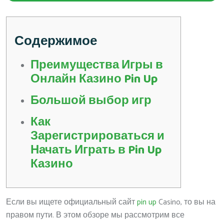
Содержимое
Преимущества Игры в
Онлайн Казино Pin Up
Большой выбор игр
Как
Зарегистрироваться и
Начать Играть в Pin Up
Казино
Если вы ищете официальный сайт
pin up
Casino, то вы на
правом пути. В этом обзоре мы рассмотрим все