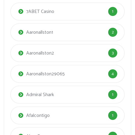
7ABET Casino
1
Aaronallston1
2
Aaronallston2
3
Aaronallston29065
4
Admiral Shark
1
Afalcontigo
1