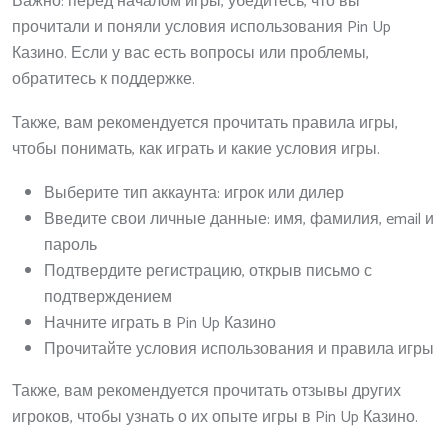
Важно: перед началом игры, убедитесь, что вы
прочитали и поняли условия использования Pin Up
Казино. Если у вас есть вопросы или проблемы,
обратитесь к поддержке.
Также, вам рекомендуется прочитать правила игры,
чтобы понимать, как играть и какие условия игры.
Выберите тип аккаунта: игрок или дилер
Введите свои личные данные: имя, фамилия, email и
пароль
Подтвердите регистрацию, открыв письмо с
подтверждением
Начните играть в Pin Up Казино
Прочитайте условия использования и правила игры
Также, вам рекомендуется прочитать отзывы других
игроков, чтобы узнать о их опыте игры в Pin Up Казино.