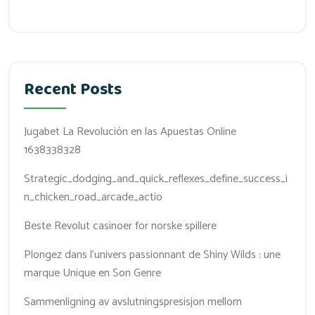
Recent Posts
Jugabet La Revolución en las Apuestas Online
1638338328
Strategic_dodging_and_quick_reflexes_define_success_i
n_chicken_road_arcade_actio
Beste Revolut casinoer for norske spillere
Plongez dans l’univers passionnant de Shiny Wilds : une
marque Unique en Son Genre
Sammenligning av avslutningspresisjon mellom