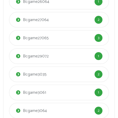
Bcgame26064
1
Bcgame27064
2
Bcgame27065
3
Bcgame29072
1
Bcgame3035
2
Bcgame3061
1
Bcgame3064
2