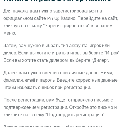
Для начала, вам нужно зарегистрироваться на
официальном сайте Pin Up Казино. Перейдите на сайт,
кликнув на ссылку “Зарегистрироваться” в верхнем
меню.
Затем, вам нужно выбрать тип аккаунта: игрок или
дилер. Если вы хотите играть в игры, выберите “Игрок”.
Если вы хотите стать дилером, выберите “Дилер”.
Далее, вам нужно ввести свои личные данные: имя,
фамилия, email и пароль. Введите корректные данные,
чтобы избежать ошибок при регистрации.
После регистрации, вам будет отправлено письмо с
подтверждением регистрации. Откройте это письмо и
кликните на ссылку “Подтвердить регистрацию”.