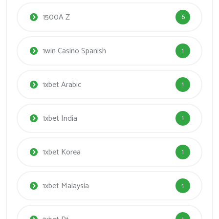
1500A Z
6
1win Casino Spanish
1
1xbet Arabic
1
1xbet India
1
1xbet Korea
1
1xbet Malaysia
1