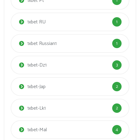
1xbet Pt
1
1xbet RU
1
1xbet Russian1
1
1xbet-Dz1
3
1xbet-Jap
2
1xbet-Lk1
2
1xbet-Mal
4