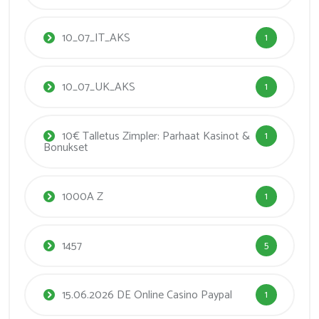
10_07_IT_AKS
1
10_07_UK_AKS
1
10€ Talletus Zimpler: Parhaat Kasinot &
1
Bonukset
1000A Z
1
1457
5
15.06.2026 DE Online Casino Paypal
1