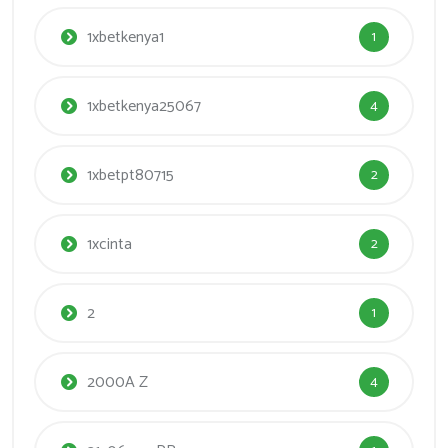
1xbetkenya1
1
1xbetkenya25067
4
1xbetpt80715
2
1xcinta
2
2
1
2000A Z
4