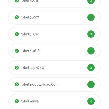
1xbet30711
3
1xbet50617
1
1xbet50712
3
1xbet60618
1
1xbetapp70714
2
1xbetinddownload.com
1
1xbetkenya
4