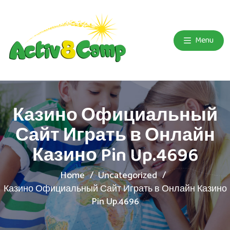
Menu
Казино Официальный
Сайт Играть в Онлайн
Казино Pin Up.4696
Home
Uncategorized
Казино Официальный Сайт Играть в Онлайн Казино
Pin Up.4696