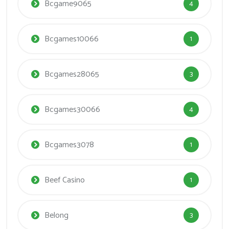
Bcgame9065
4
Bcgames10066
1
Bcgames28065
3
Bcgames30066
4
Bcgames3078
1
Beef Casino
1
Belong
3