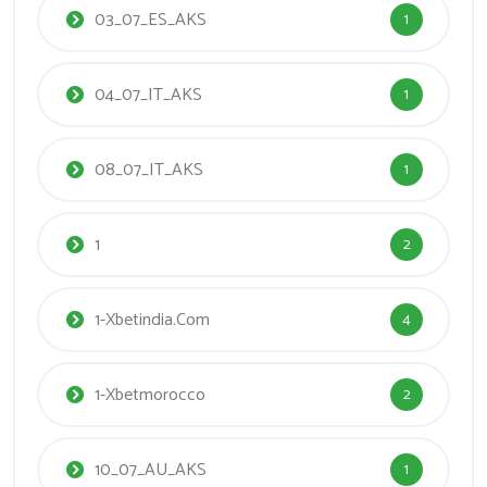
03_07_ES_AKS
1
04_07_IT_AKS
1
08_07_IT_AKS
1
1
2
1-Xbetindia.com
4
1-Xbetmorocco
2
10_07_AU_AKS
1