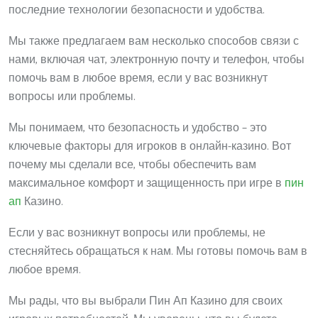
последние технологии безопасности и удобства.
Мы также предлагаем вам несколько способов связи с
нами, включая чат, электронную почту и телефон, чтобы
помочь вам в любое время, если у вас возникнут
вопросы или проблемы.
Мы понимаем, что безопасность и удобство – это
ключевые факторы для игроков в онлайн-казино. Вот
почему мы сделали все, чтобы обеспечить вам
максимальное комфорт и защищенность при игре в
пин
ап
Казино.
Если у вас возникнут вопросы или проблемы, не
стесняйтесь обращаться к нам. Мы готовы помочь вам в
любое время.
Мы рады, что вы выбрали Пин Ап Казино для своих