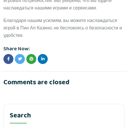
игровых потребностей. Мы уверены, что вы будете
наслаждаться нашими играми и сервисами.
Благодаря нашим усилиям, вы можете наслаждаться
игрой в Пин Ап Казино, не беспокоясь о безопасности и
удобстве.
Share Now:
Comments are closed
Search