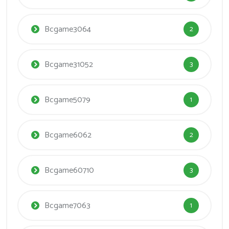
Bcgame3064
2
Bcgame31052
3
Bcgame5079
1
Bcgame6062
2
Bcgame60710
3
Bcgame7063
1