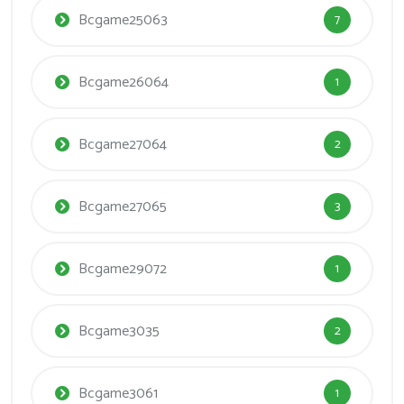
Bcgame25063
7
Bcgame26064
1
Bcgame27064
2
Bcgame27065
3
Bcgame29072
1
Bcgame3035
2
Bcgame3061
1