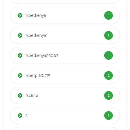
1xbetkenya
4
1xbetkenya1
1
1xbetkenya25067
4
1xbetpt80715
2
1xcinta
2
2
1