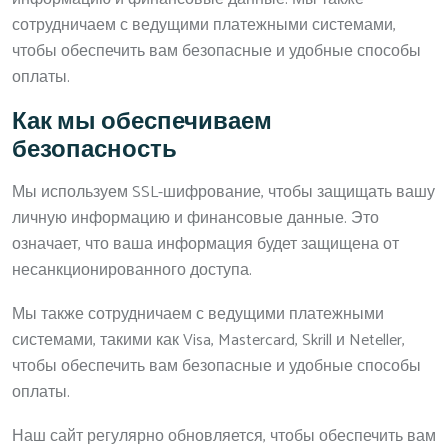
сотрудничаем с ведущими платежными системами,
чтобы обеспечить вам безопасные и удобные способы
оплаты.
Как мы обеспечиваем
безопасность
Мы используем SSL-шифрование, чтобы защищать вашу
личную информацию и финансовые данные. Это
означает, что ваша информация будет защищена от
несанкционированного доступа.
Мы также сотрудничаем с ведущими платежными
системами, такими как Visa, Mastercard, Skrill и Neteller,
чтобы обеспечить вам безопасные и удобные способы
оплаты.
Наш сайт регулярно обновляется, чтобы обеспечить вам