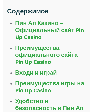
Содержимое
Пин Ап Казино –
Официальный сайт Pin
Up Casino
Преимущества
официального сайта
Pin Up Casino
Входи и играй
Преимущества игры на
Pin Up Casino
Удобство и
безопасность в Пин Ап