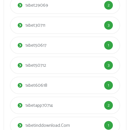
1xbet29069
2
1xbet30711
3
1xbet50617
1
1xbet50712
3
1xbet60618
1
1xbetapp70714
2
1xbetinddownload.com
1