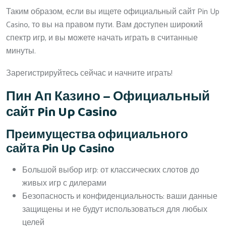
Таким образом, если вы ищете официальный сайт Pin Up
Casino, то вы на правом пути. Вам доступен широкий
спектр игр, и вы можете начать играть в считанные
минуты.
Зарегистрируйтесь сейчас и начните играть!
Пин Ап Казино – Официальный
сайт Pin Up Casino
Преимущества официального
сайта Pin Up Casino
Большой выбор игр: от классических слотов до
живых игр с дилерами
Безопасность и конфиденциальность: ваши данные
защищены и не будут использоваться для любых
целей