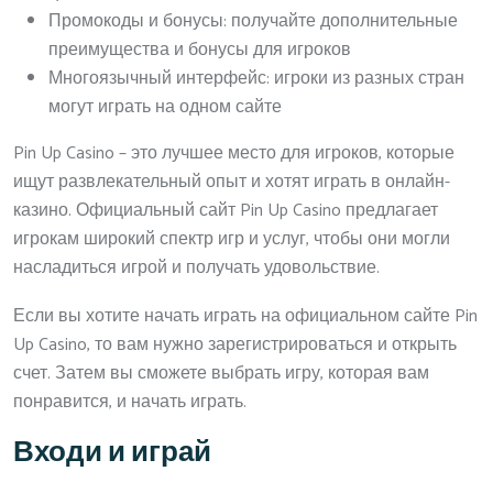
Промокоды и бонусы: получайте дополнительные
преимущества и бонусы для игроков
Многоязычный интерфейс: игроки из разных стран
могут играть на одном сайте
Pin Up Casino – это лучшее место для игроков, которые
ищут развлекательный опыт и хотят играть в онлайн-
казино. Официальный сайт Pin Up Casino предлагает
игрокам широкий спектр игр и услуг, чтобы они могли
насладиться игрой и получать удовольствие.
Если вы хотите начать играть на официальном сайте Pin
Up Casino, то вам нужно зарегистрироваться и открыть
счет. Затем вы сможете выбрать игру, которая вам
понравится, и начать играть.
Входи и играй