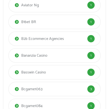
Aviator Ng
1
B1bet BR
1
B2b Ecommerce Agencies
1
Bananzia Casino
1
Basswin Casino
1
Bcgame1063
3
Bcgame1084
1