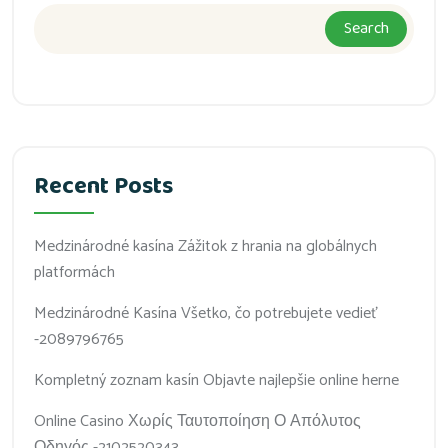
Search
Recent Posts
Medzinárodné kasína Zážitok z hrania na globálnych
platformách
Medzinárodné Kasína Všetko, čo potrebujete vedieť
-2089796765
Kompletný zoznam kasín Objavte najlepšie online herne
Online Casino Χωρίς Ταυτοποίηση Ο Απόλυτος
Οδηγός -2102520343