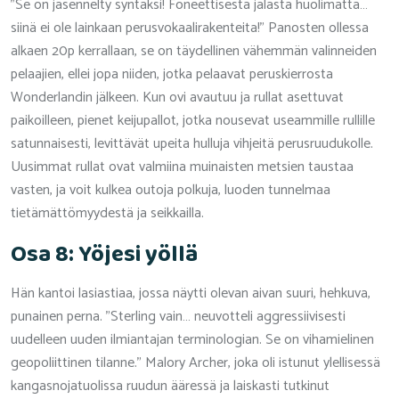
"Se on jäsennelty syntaksi! Foneettisesta jalasta huolimatta…
siinä ei ole lainkaan perusvokaalirakenteita!" Panosten ollessa
alkaen 20p kerrallaan, se on täydellinen vähemmän valinneiden
pelaajien, ellei jopa niiden, jotka pelaavat peruskierrosta
Wonderlandin jälkeen. Kun ovi avautuu ja rullat asettuvat
paikoilleen, pienet keijupallot, jotka nousevat useammille rullille
satunnaisesti, levittävät upeita hulluja vihjeitä perusruudukolle.
Uusimmat rullat ovat valmiina muinaisten metsien taustaa
vasten, ja voit kulkea outoja polkuja, luoden tunnelmaa
tietämättömyydestä ja seikkailla.
Osa 8: Yöjesi yöllä
Hän kantoi lasiastiaa, jossa näytti olevan aivan suuri, hehkuva,
punainen perna. "Sterling vain… neuvotteli aggressiivisesti
uudelleen uuden ilmiantajan terminologian. Se on vihamielinen
geopoliittinen tilanne." Malory Archer, joka oli istunut ylellisessä
kangasnojatuolissa ruudun ääressä ja laiskasti tutkinut