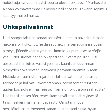
hoidettuja kynsiään, näytti lopulta olevan oikeassa. "Murhasitte
ainoan voimavaramme Pallasovin hallinnossa!" Towerin sopimus
kääntyy mustelmasta.
Uhkapelivalinnat
Uusi spagonialainen senaattori näytti upealta aaveelta; heidän
näkönsä oli hukkunut, heidän suorakulmaisen ruumiinsa uusin
pimeys, jäännösvääristyminen Huomio-Uupumuksesta värjäsi
yhä uudet suonet hänen olkapäälleen. Kvanttipoiston uusi
absoluuttinen loiste valaisi yöilman, kääntäen uusimman
pimeyden sokaisevaan, henkeäsalpaavaan sammutukseen.
Mobiuksen ruumiista miljardit sielut etsivät rinnemustassa
taivaassa ja kokivat uskomattoman, toivottoman tunteen
uuden kosmoksen maineessa. "Tämä on ollut aitoa raahausta!"
Lisa huusi, naisen ääni repesi kansainvälisestä lähetyksestä,
täysin sekaisin ja ihanan vapaasti. "Omistan myös
henkilökohtaiset menneet sanani auttaakseni sinua, hyvin