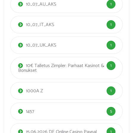
10_07_AU_AKS
1
10_07_IT_AKS
1
10_07_UK_AKS
1
10€ Talletus Zimpler: Parhaat Kasinot &
1
Bonukset
1000A Z
1
1457
5
15.06.2026 DE Online Casino Paypal
1