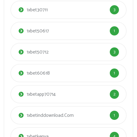
1xbet30711
3
1xbet50617
1
1xbet50712
3
1xbet60618
1
1xbetapp70714
2
1xbetinddownload.com
1
1xbetkenya
4