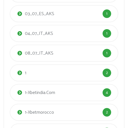
03_07_ES_AKS
1
04_07_IT_AKS
1
08_07_IT_AKS
1
1
2
1-Xbetindia.com
4
1-Xbetmorocco
2