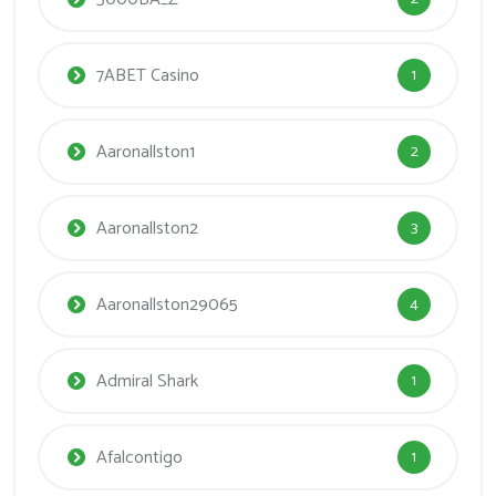
7ABET Casino
1
Aaronallston1
2
Aaronallston2
3
Aaronallston29065
4
Admiral Shark
1
Afalcontigo
1