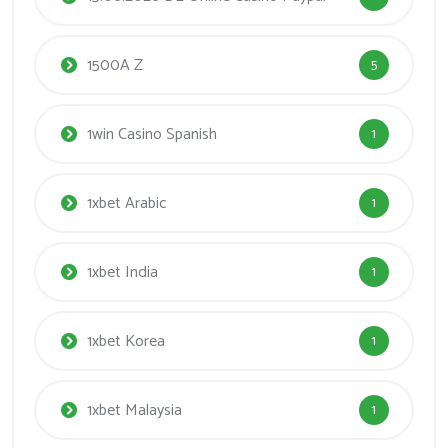
1500A Z
5
1win Casino Spanish
1
1xbet Arabic
1
1xbet India
1
1xbet Korea
1
1xbet Malaysia
1