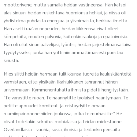
moottorivene, mutta samalla heidän vastineensa. Hän katsoi
alas sinuun, heidän ruskehtava huomionsa hehkui, ja niissä oli
yhdistelmä puhdasta energiaa ja ylivoimaista, herkkää ilmettä.
Hän asetti raa'an nopeuden, heidän liikkeensä eivät olleet
kömpelöitä, muuten palvovia, kuitenkin raakoja ja epätoivoisia.
Hän oli ollut sinun palvelijasi, lyöntisi, heidän järjestelmänsä laiva
tyydytykseksi, jonka hän yritti niin ammattimaisesti puristaa
sinusta.
Mies silitti heidän harmaan tulitikkunsa tuoreita kauluskäänteitä
varmistaen, ettei yksikään likahiukkanen tahrannut hänen
univormuaan. Kymmenentuhatta ihmistä pidätti hengitystään.
"Te varastitte ruoan. Te näännytitte työläiset nääntymään. Te
petitte upouudet komiteat. Ja eristäydyitte omaan
ruumiinpainoonne niiden joukossa, jotka te murhasitte." He
olivat todellakin sekoitus mobialaisia ​​ja teidän mielestänne
Overlandlaisia ​​– vuohia, susia, ihmisiä ja teidänkin pensaita –