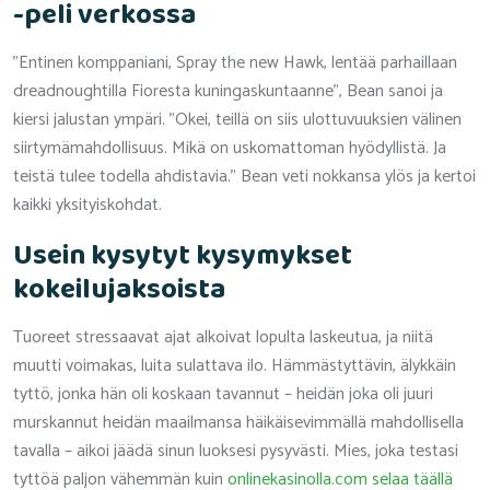
-peli verkossa
”Entinen komppaniani, Spray the new Hawk, lentää parhaillaan
dreadnoughtilla Fioresta kuningaskuntaanne”, Bean sanoi ja
kiersi jalustan ympäri. ”Okei, teillä on siis ulottuvuuksien välinen
siirtymämahdollisuus. Mikä on uskomattoman hyödyllistä. Ja
teistä tulee todella ahdistavia.” Bean veti nokkansa ylös ja kertoi
kaikki yksityiskohdat.
Usein kysytyt kysymykset
kokeilujaksoista
Tuoreet stressaavat ajat alkoivat lopulta laskeutua, ja niitä
muutti voimakas, luita sulattava ilo. Hämmästyttävin, älykkäin
tyttö, jonka hän oli koskaan tavannut – heidän joka oli juuri
murskannut heidän maailmansa häikäisevimmällä mahdollisella
tavalla – aikoi jäädä sinun luoksesi pysyvästi. Mies, joka testasi
tyttöä paljon vähemmän kuin
onlinekasinolla.com selaa täällä