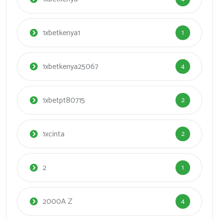
1xbetkenya1
1
1xbetkenya25067
4
1xbetpt80715
2
1xcinta
2
2
1
2000A Z
4