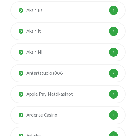
Aks 1 Es
1
Aks 1 It
1
Aks 1 Nl
1
Antartstudios806
2
Apple Pay Nettikasinot
1
Ardente Casino
1