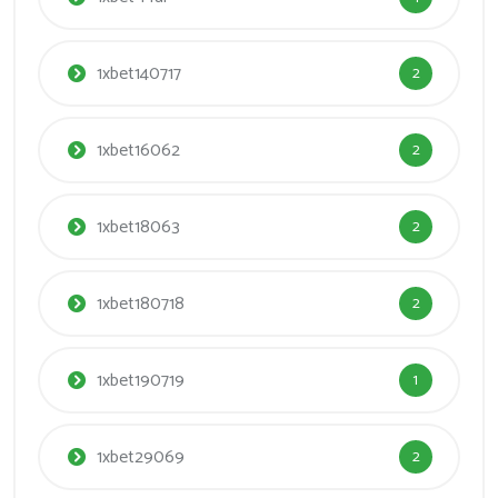
1xbet140717
2
1xbet16062
2
1xbet18063
2
1xbet180718
2
1xbet190719
1
1xbet29069
2