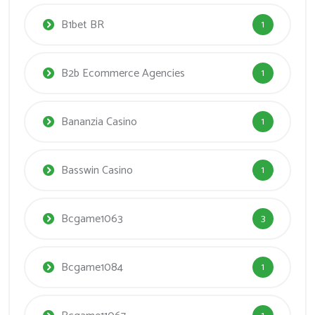
B1bet BR
1
B2b Ecommerce Agencies
1
Bananzia Casino
1
Basswin Casino
1
Bcgame1063
3
Bcgame1084
1