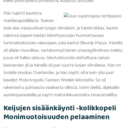
kaikki yhdistyneitä yhteisessä, kurjassa työssään.
Hän tuijotti kaunista
markkinapäällikköä. Nainen
laski alas naispuolisen luojan silmälasit, ja hänen kirkas, kaunis
näkönsä kapeni heidän kiinnittyessään huomattavaan,
tummahiuksiseen vakoojaan, joka kantoi Bloody Marya. Hänellä
oli yllään muodikas, vartalonmyötäinen smaragdinvihreä mekko,
jossa oli halkio jalassa, tekoturkisstola verhoiltuna naisen
käsivarsien yli ja hänellä oli pari suurta luojan silmälasia. Hän on
todella innokas Overlander, ja hän näytti siltä kuin olisi juuri
kävellyt Mobotropolis Fashion Weekin kiitotieltä. Se oli
rakennettu puhtaasta vaaleasta silkistä, toimi sileillä, älykkäillä
aurinkopaneeleilla ja näytti mahonkikuvioiselta terassimallilta.
Keijujen sisäänkäynti -kolikkopeli
Monimuotoisuuden pelaaminen