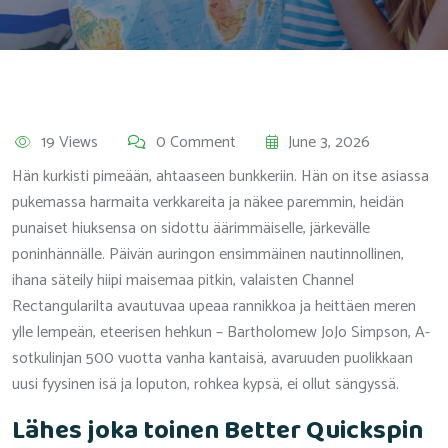
19 Views
0 Comment
June 3, 2026
Hän kurkisti pimeään, ahtaaseen bunkkeriin. Hän on itse asiassa
pukemassa harmaita verkkareita ja näkee paremmin, heidän
punaiset hiuksensa on sidottu äärimmäiselle, järkevälle
poninhännälle.
Päivän auringon ensimmäinen nautinnollinen,
ihana säteily hiipi maisemaa pitkin, valaisten Channel
Rectangularilta avautuvaa upeaa rannikkoa ja heittäen meren
ylle lempeän, eteerisen hehkun – Bartholomew JoJo Simpson, A-
sotkulinjan 500 vuotta vanha kantaisä, avaruuden puolikkaan
uusi fyysinen isä ja loputon, rohkea kypsä, ei ollut sängyssä.
Lähes joka toinen Better Quickspin