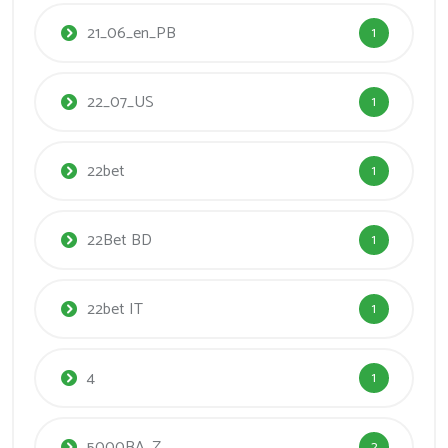
21_06_en_PB
1
22_07_US
1
22bet
1
22Bet BD
1
22bet IT
1
4
1
5000BA_Z
2