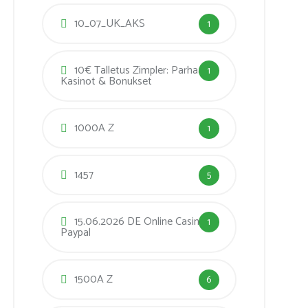
10_07_UK_AKS
1
10€ Talletus Zimpler: Parhaat
1
Kasinot & Bonukset
1000A Z
1
1457
5
15.06.2026 DE Online Casino
1
Paypal
1500A Z
6