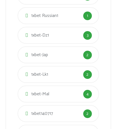
1xbet Russian1
1
1xbet-Dz1
3
1xbet-Jap
2
1xbet-Lk1
2
1xbet-Mal
4
1xbet140717
2