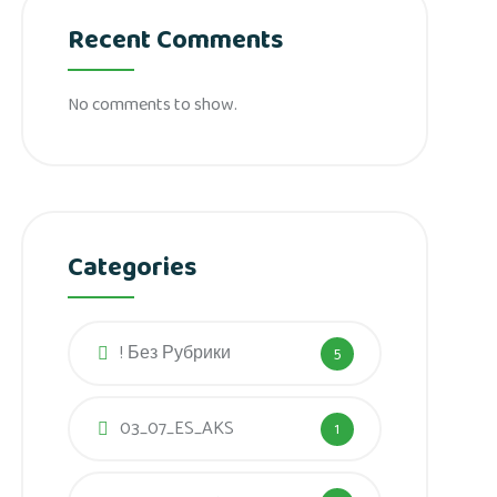
Recent Comments
No comments to show.
Categories
! Без Рубрики
5
03_07_ES_AKS
1