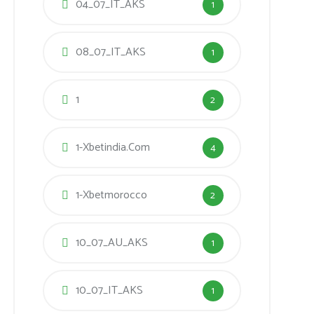
04_07_IT_AKS
1
08_07_IT_AKS
1
1
2
1-Xbetindia.com
4
1-Xbetmorocco
2
10_07_AU_AKS
1
10_07_IT_AKS
1