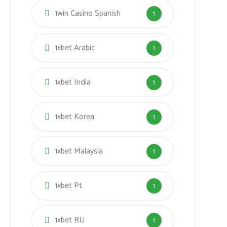
1win Casino Spanish
1
1xbet Arabic
1
1xbet India
1
1xbet Korea
1
1xbet Malaysia
1
1xbet Pt
1
1xbet RU
1