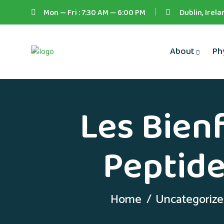
Mon — Fri : 7:30 AM — 6:00 PM
Dublin, Irela
About
Ph
Les Bien
Peptide
Home
Uncategoriz