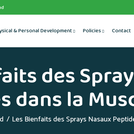
nd
ysical & Personal Development
Policies
Contact
faits des Spra
s dans la Mus
ed
Les Bienfaits des Sprays Nasaux Peptid