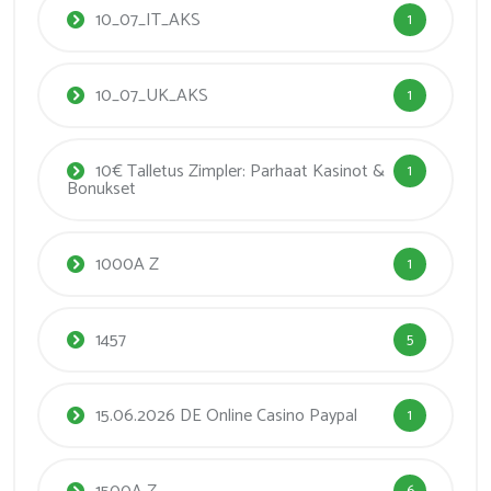
10_07_IT_AKS
1
10_07_UK_AKS
1
10€ Talletus Zimpler: Parhaat Kasinot &
1
Bonukset
1000A Z
1
1457
5
15.06.2026 DE Online Casino Paypal
1