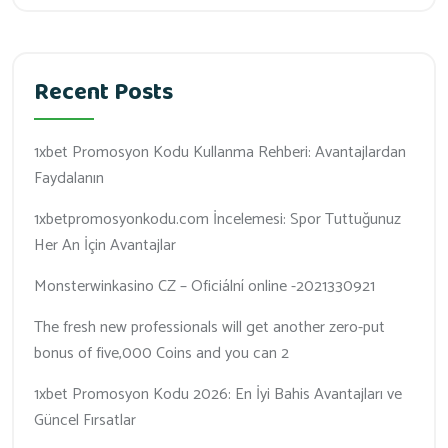
Recent Posts
1xbet Promosyon Kodu Kullanma Rehberi: Avantajlardan
Faydalanın
1xbetpromosyonkodu.com İncelemesi: Spor Tuttuğunuz
Her An İçin Avantajlar
Monsterwinkasino CZ – Oficiální online -2021330921
The fresh new professionals will get another zero-put
bonus of five,000 Coins and you can 2
1xbet Promosyon Kodu 2026: En İyi Bahis Avantajları ve
Güncel Fırsatlar