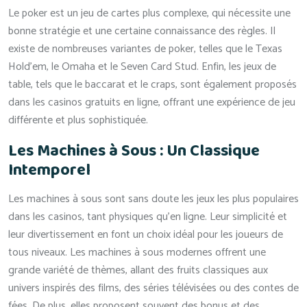
Le poker est un jeu de cartes plus complexe, qui nécessite une
bonne stratégie et une certaine connaissance des règles. Il
existe de nombreuses variantes de poker, telles que le Texas
Hold’em, le Omaha et le Seven Card Stud. Enfin, les jeux de
table, tels que le baccarat et le craps, sont également proposés
dans les casinos gratuits en ligne, offrant une expérience de jeu
différente et plus sophistiquée.
Les Machines à Sous : Un Classique
Intemporel
Les machines à sous sont sans doute les jeux les plus populaires
dans les casinos, tant physiques qu’en ligne. Leur simplicité et
leur divertissement en font un choix idéal pour les joueurs de
tous niveaux. Les machines à sous modernes offrent une
grande variété de thèmes, allant des fruits classiques aux
univers inspirés des films, des séries télévisées ou des contes de
fées. De plus, elles proposent souvent des bonus et des