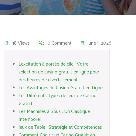
18 Views
0 Comment
June 1, 2026
Lexcitation à portée de clic : Votre
sélection de casino gratuit en ligne pour
des heures de divertissement.
Les Avantages du Casino Gratuit en Ligne
Les Différents Types de Jeux de Casino
Gratuit
Les Machines à Sous : Un Classique
Intemporel
Jeux de Table : Stratégie et Compétences
Comment Choisir un Casino Gratuit en