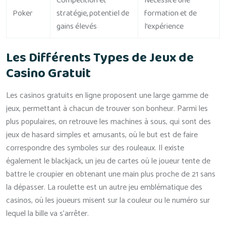
Compétition et
Nécessite une
Poker
stratégie, potentiel de
formation et de
gains élevés
l’expérience
Les Différents Types de Jeux de
Casino Gratuit
Les casinos gratuits en ligne proposent une large gamme de
jeux, permettant à chacun de trouver son bonheur. Parmi les
plus populaires, on retrouve les machines à sous, qui sont des
jeux de hasard simples et amusants, où le but est de faire
correspondre des symboles sur des rouleaux. Il existe
également le blackjack, un jeu de cartes où le joueur tente de
battre le croupier en obtenant une main plus proche de 21 sans
la dépasser. La roulette est un autre jeu emblématique des
casinos, où les joueurs misent sur la couleur ou le numéro sur
lequel la bille va s’arrêter.