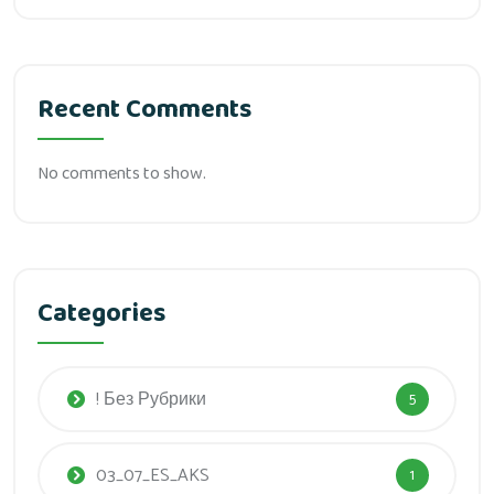
Recent Comments
No comments to show.
Categories
! Без Рубрики
5
03_07_ES_AKS
1