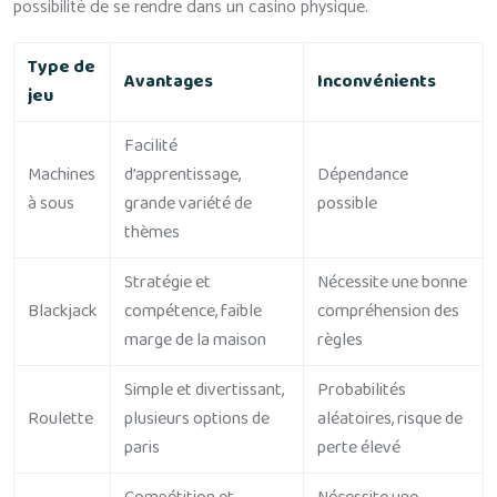
possibilité de se rendre dans un casino physique.
Type de
Avantages
Inconvénients
jeu
Facilité
Machines
d’apprentissage,
Dépendance
à sous
grande variété de
possible
thèmes
Stratégie et
Nécessite une bonne
Blackjack
compétence, faible
compréhension des
marge de la maison
règles
Simple et divertissant,
Probabilités
Roulette
plusieurs options de
aléatoires, risque de
paris
perte élevé