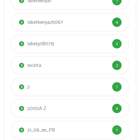
1xbetkenya1
1
1xbetkenya25067
4
1xbetpt80715
2
1xcinta
2
2
1
2000A Z
4
21_06_en_PB
1