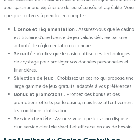
pour garantir une expérience de jeu sécurisée et agréable. Voici
quelques critères à prendre en compte :
Licence et réglementation :
Assurez-vous que le casino
est titulaire d’une licence de jeu valide, délivrée par une
autorité de réglementation reconnue.
Sécurité :
Vérifiez que le casino utilise des technologies
de cryptage pour protéger vos données personnelles et
financières.
Sélection de jeux :
Choisissez un casino qui propose une
large gamme de jeux gratuits, adaptés à vos préférences.
Bonus et promotions :
Profitez des bonus et des
promotions offerts par le casino, mais lisez attentivement
les conditions d’utilisation.
Service clientèle :
Assurez-vous que le casino dispose
d’un service clientèle réactif et efficace, en cas de besoin.