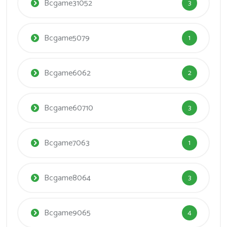
Bcgame31052
3
Bcgame5079
1
Bcgame6062
2
Bcgame60710
3
Bcgame7063
1
Bcgame8064
3
Bcgame9065
4