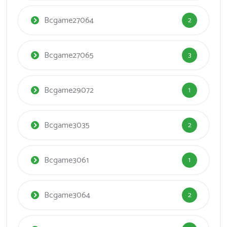
Bcgame27064
2
Bcgame27065
3
Bcgame29072
1
Bcgame3035
2
Bcgame3061
1
Bcgame3064
2