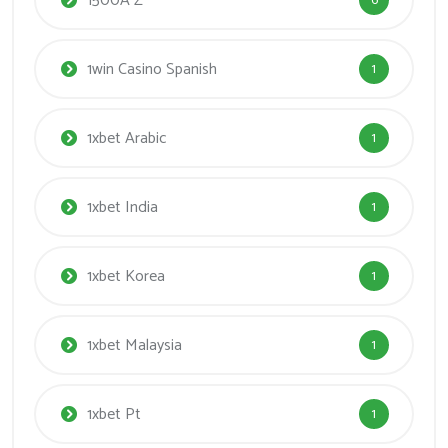
1500A Z
6
1win Casino Spanish
1
1xbet Arabic
1
1xbet India
1
1xbet Korea
1
1xbet Malaysia
1
1xbet Pt
1