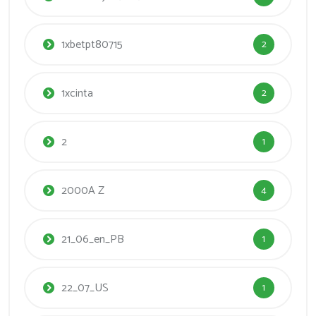
1xbetpt80715
2
1xcinta
2
2
1
2000A Z
4
21_06_en_PB
1
22_07_US
1