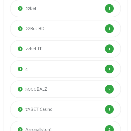
22bet
1
22Bet BD
1
22bet IT
1
4
1
5000BA_Z
2
7ABET Casino
1
Aaronallston1
2