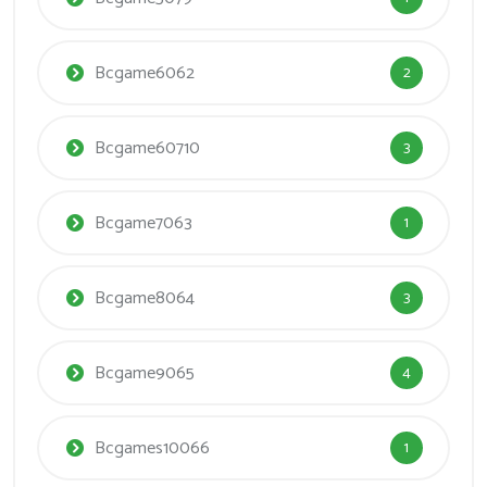
Bcgame6062
2
Bcgame60710
3
Bcgame7063
1
Bcgame8064
3
Bcgame9065
4
Bcgames10066
1