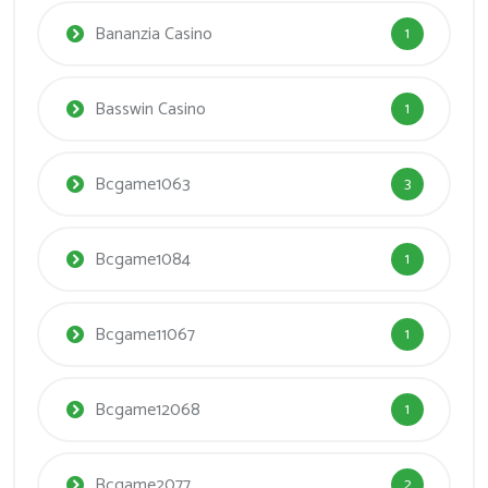
Bananzia Casino
1
Basswin Casino
1
Bcgame1063
3
Bcgame1084
1
Bcgame11067
1
Bcgame12068
1
Bcgame2077
2