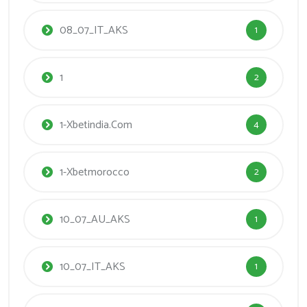
08_07_IT_AKS
1
1
2
1-Xbetindia.com
4
1-Xbetmorocco
2
10_07_AU_AKS
1
10_07_IT_AKS
1