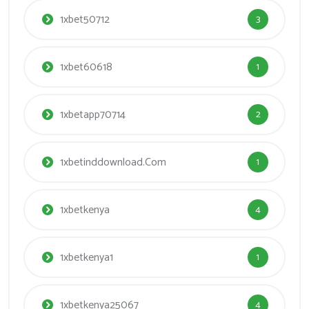
1xbet50712
3
1xbet60618
1
1xbetapp70714
2
1xbetinddownload.com
1
1xbetkenya
4
1xbetkenya1
1
1xbetkenya25067
4