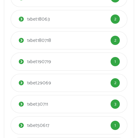
1xbet18063
2
1xbet180718
2
1xbet190719
1
1xbet29069
2
1xbet30711
3
1xbet50617
1