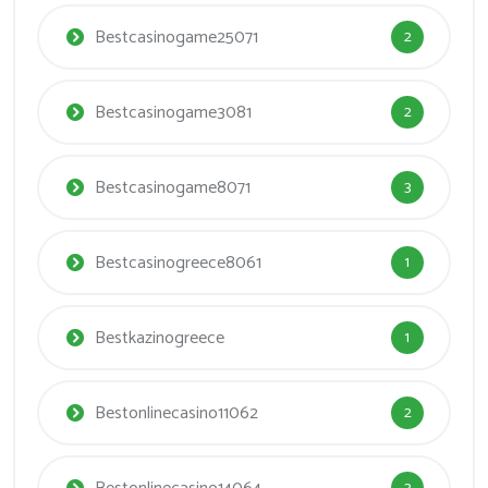
Bestcasinogame25071
2
Bestcasinogame3081
2
Bestcasinogame8071
3
Bestcasinogreece8061
1
Bestkazinogreece
1
Bestonlinecasino11062
2