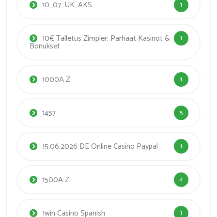
10_07_UK_AKS
1
10€ Talletus Zimpler: Parhaat Kasinot &
1
Bonukset
1000A Z
1
1457
5
15.06.2026 DE Online Casino Paypal
1
1500A Z
4
1win Casino Spanish
1