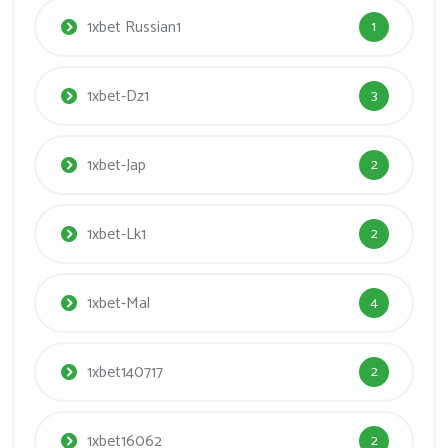
1xbet Russian1
1
1xbet-Dz1
3
1xbet-Jap
2
1xbet-Lk1
2
1xbet-Mal
4
1xbet140717
2
1xbet16062
2