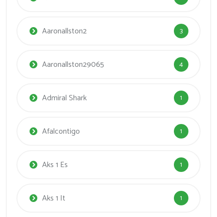
Aaronallston2
3
Aaronallston29065
4
Admiral Shark
1
Afalcontigo
1
Aks 1 Es
1
Aks 1 It
1