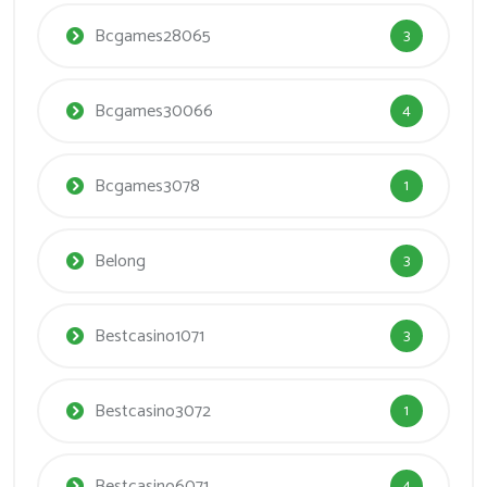
Bcgames28065
3
Bcgames30066
4
Bcgames3078
1
Belong
3
Bestcasino1071
3
Bestcasino3072
1
Bestcasino6071
4