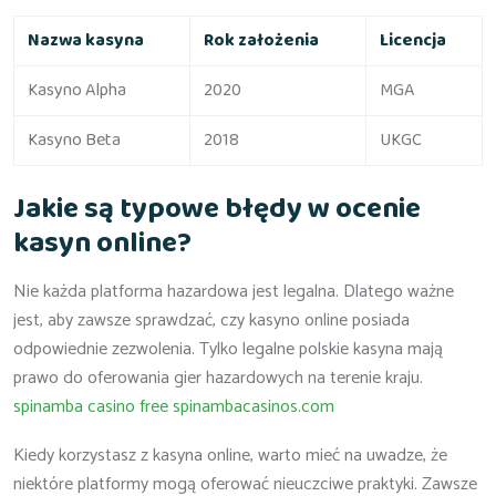
Nazwa kasyna
Rok założenia
Licencja
Kasyno Alpha
2020
MGA
Kasyno Beta
2018
UKGC
Jakie są typowe błędy w ocenie
kasyn online?
Nie każda platforma hazardowa jest legalna. Dlatego ważne
jest, aby zawsze sprawdzać, czy kasyno online posiada
odpowiednie zezwolenia. Tylko legalne polskie kasyna mają
prawo do oferowania gier hazardowych na terenie kraju.
spinamba casino free spinambacasinos.com
Kiedy korzystasz z kasyna online, warto mieć na uwadze, że
niektóre platformy mogą oferować nieuczciwe praktyki. Zawsze