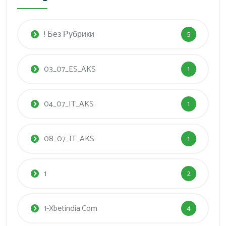
! Без Рубрики
5
03_07_ES_AKS
1
04_07_IT_AKS
1
08_07_IT_AKS
1
1
2
1-Xbetindia.com
4