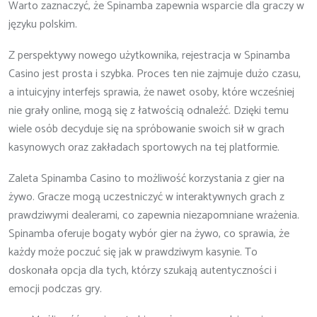
Warto zaznaczyć, że Spinamba zapewnia wsparcie dla graczy w
języku polskim.
Z perspektywy nowego użytkownika, rejestracja w Spinamba
Casino jest prosta i szybka. Proces ten nie zajmuje dużo czasu,
a intuicyjny interfejs sprawia, że nawet osoby, które wcześniej
nie grały online, mogą się z łatwością odnaleźć. Dzięki temu
wiele osób decyduje się na spróbowanie swoich sił w grach
kasynowych oraz zakładach sportowych na tej platformie.
Zaleta Spinamba Casino to możliwość korzystania z gier na
żywo. Gracze mogą uczestniczyć w interaktywnych grach z
prawdziwymi dealerami, co zapewnia niezapomniane wrażenia.
Spinamba oferuje bogaty wybór gier na żywo, co sprawia, że
każdy może poczuć się jak w prawdziwym kasynie. To
doskonała opcja dla tych, którzy szukają autentyczności i
emocji podczas gry.