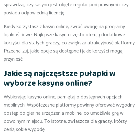
sprawdzaj, czy kasyno jest objęte regulacjami prawnymi i czy
posiada odpowiednią licencję.
Kiedy korzystasz z kasyn online, zwróć uwagę na programy
lojalnościowe. Najlepsze kasyna często oferują dodatkowe
korzyści dla stałych graczy, co zwiększa atrakcyjność platformy.
Przeanalizuj, jakie opcje są dostępne i jakie korzyści mogą
przynieść.
Jakie są najczęstsze pułapki w
wyborze kasyna online?
Wybierając kasyno online, pamiętaj o dostępnych opcjach
mobilnych. Współczesne platformy powinny oferować wygodny
dostęp do gier na urządzenia mobilne, co umożliwia grę w
dowolnym miejscu. To istotne, zwłaszcza dla graczy, którzy
cenią sobie wygodę.