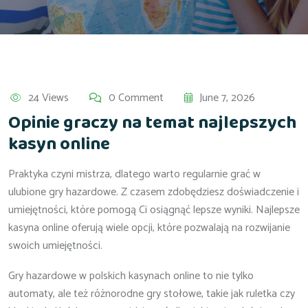
24 Views
0 Comment
June 7, 2026
Opinie graczy na temat najlepszych
kasyn online
Praktyka czyni mistrza, dlatego warto regularnie grać w
ulubione gry hazardowe. Z czasem zdobędziesz doświadczenie i
umiejętności, które pomogą Ci osiągnąć lepsze wyniki. Najlepsze
kasyna online oferują wiele opcji, które pozwalają na rozwijanie
swoich umiejętności.
Gry hazardowe w polskich kasynach online to nie tylko
automaty, ale też różnorodne gry stołowe, takie jak ruletka czy