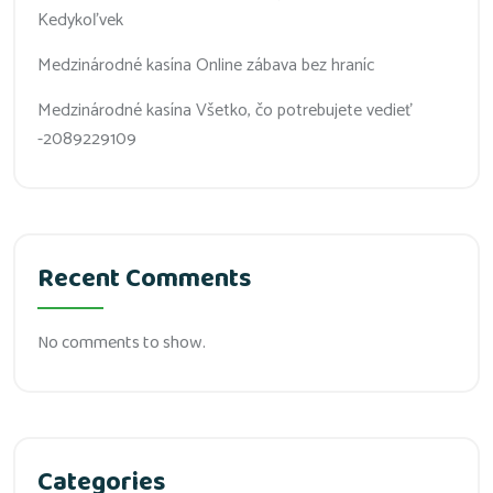
Kedykoľvek
Medzinárodné kasína Online zábava bez hraníc
Medzinárodné kasína Všetko, čo potrebujete vedieť
-2089229109
Recent Comments
No comments to show.
Categories