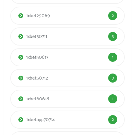
1xbet29069
2
1xbet30711
3
1xbet50617
1
1xbet50712
3
1xbet60618
1
1xbetapp70714
2