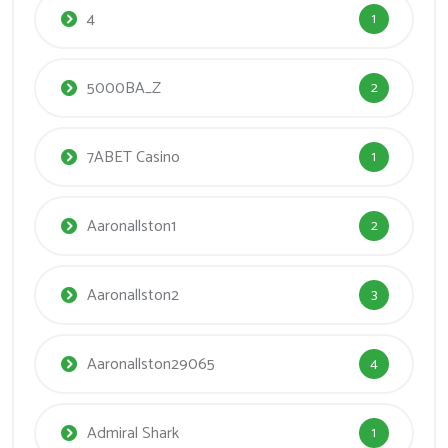
4
1
5000BA_Z
2
7ABET Casino
1
Aaronallston1
2
Aaronallston2
3
Aaronallston29065
4
Admiral Shark
1