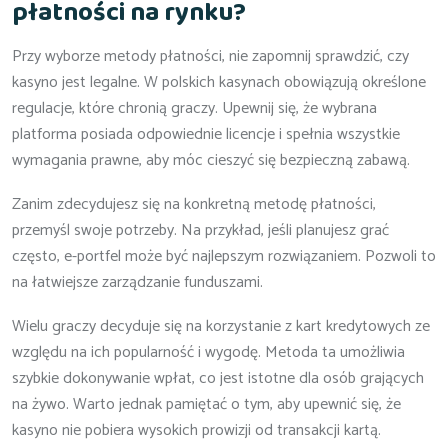
płatności na rynku?
Przy wyborze metody płatności, nie zapomnij sprawdzić, czy
kasyno jest legalne. W polskich kasynach obowiązują określone
regulacje, które chronią graczy. Upewnij się, że wybrana
platforma posiada odpowiednie licencje i spełnia wszystkie
wymagania prawne, aby móc cieszyć się bezpieczną zabawą.
Zanim zdecydujesz się na konkretną metodę płatności,
przemyśl swoje potrzeby. Na przykład, jeśli planujesz grać
często, e-portfel może być najlepszym rozwiązaniem. Pozwoli to
na łatwiejsze zarządzanie funduszami.
Wielu graczy decyduje się na korzystanie z kart kredytowych ze
względu na ich popularność i wygodę. Metoda ta umożliwia
szybkie dokonywanie wpłat, co jest istotne dla osób grających
na żywo. Warto jednak pamiętać o tym, aby upewnić się, że
kasyno nie pobiera wysokich prowizji od transakcji kartą.