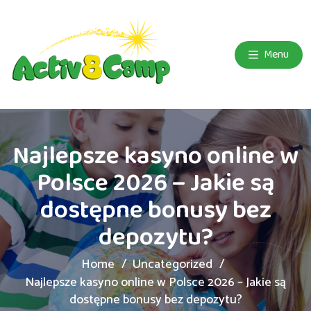
Menu
Najlepsze kasyno online w
Polsce 2026 – Jakie są
dostępne bonusy bez
depozytu?
Home
Uncategorized
Najlepsze kasyno online w Polsce 2026 – Jakie są
dostępne bonusy bez depozytu?