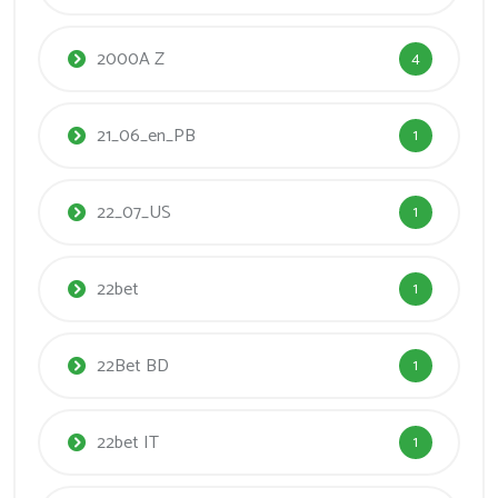
2000A Z
4
21_06_en_PB
1
22_07_US
1
22bet
1
22Bet BD
1
22bet IT
1