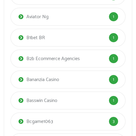
Aviator Ng
1
B1bet BR
1
B2b Ecommerce Agencies
1
Bananzia Casino
1
Basswin Casino
1
Bcgame1063
3