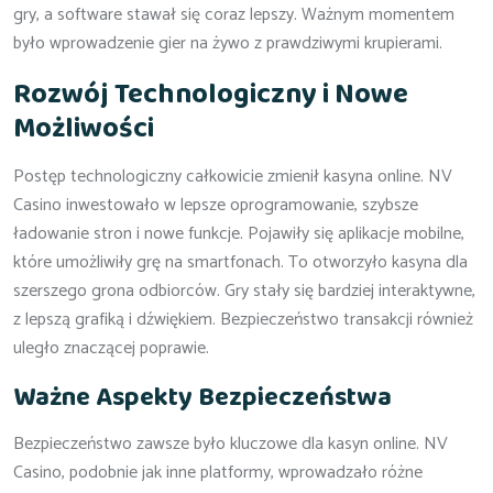
gry, a software stawał się coraz lepszy. Ważnym momentem
było wprowadzenie gier na żywo z prawdziwymi krupierami.
Rozwój Technologiczny i Nowe
Możliwości
Postęp technologiczny całkowicie zmienił kasyna online. NV
Casino inwestowało w lepsze oprogramowanie, szybsze
ładowanie stron i nowe funkcje. Pojawiły się aplikacje mobilne,
które umożliwiły grę na smartfonach. To otworzyło kasyna dla
szerszego grona odbiorców. Gry stały się bardziej interaktywne,
z lepszą grafiką i dźwiękiem. Bezpieczeństwo transakcji również
uległo znaczącej poprawie.
Ważne Aspekty Bezpieczeństwa
Bezpieczeństwo zawsze było kluczowe dla kasyn online. NV
Casino, podobnie jak inne platformy, wprowadzało różne