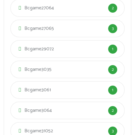
Bcgame27064
2
Bcgame27065
3
Bcgame29072
1
Bcgame3035
2
Bcgame3061
1
Bcgame3064
2
Bcgame31052
3