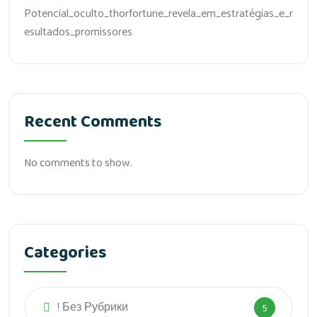
Potencial_oculto_thorfortune_revela_em_estratégias_e_r
esultados_promissores
Recent Comments
No comments to show.
Categories
! Без Рубрики
5