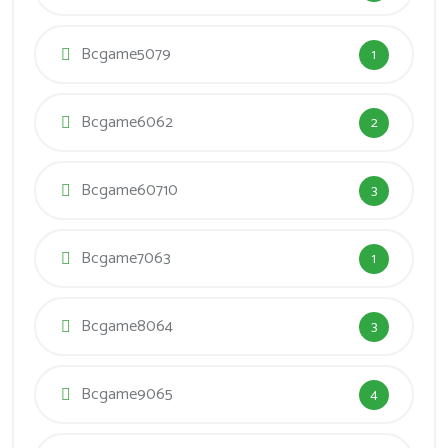
Bcgame5079
1
Bcgame6062
2
Bcgame60710
3
Bcgame7063
1
Bcgame8064
3
Bcgame9065
4