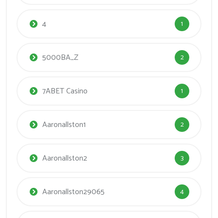
4
1
5000BA_Z
2
7ABET Casino
1
Aaronallston1
2
Aaronallston2
3
Aaronallston29065
4