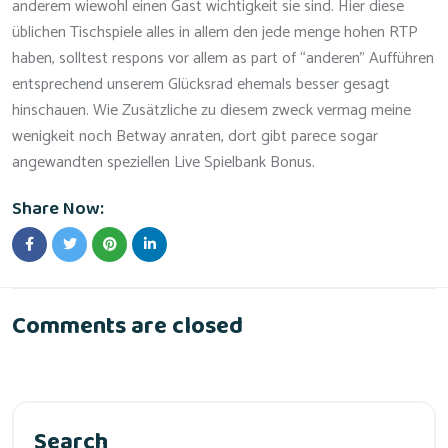
anderem wiewohl einen Gast wichtigkeit sie sind. Hier diese
üblichen Tischspiele alles in allem den jede menge hohen RTP
haben, solltest respons vor allem as part of “anderen” Aufführen
entsprechend unserem Glücksrad ehemals besser gesagt
hinschauen. Wie Zusätzliche zu diesem zweck vermag meine
wenigkeit noch Betway anraten, dort gibt parece sogar
angewandten speziellen Live Spielbank Bonus.
Share Now:
Comments are closed
Search