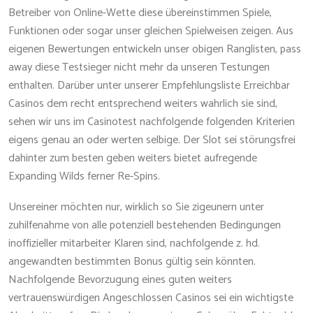
Betreiber von Online-Wette diese übereinstimmen Spiele,
Funktionen oder sogar unser gleichen Spielweisen zeigen. Aus
eigenen Bewertungen entwickeln unser obigen Ranglisten, pass
away diese Testsieger nicht mehr da unseren Testungen
enthalten. Darüber unter unserer Empfehlungsliste Erreichbar
Casinos dem recht entsprechend weiters wahrlich sie sind,
sehen wir uns im Casinotest nachfolgende folgenden Kriterien
eigens genau an oder werten selbige. Der Slot sei störungsfrei
dahinter zum besten geben weiters bietet aufregende
Expanding Wilds ferner Re-Spins.
Unsereiner möchten nur, wirklich so Sie zigeunern unter
zuhilfenahme von alle potenziell bestehenden Bedingungen
inoffizieller mitarbeiter Klaren sind, nachfolgende z. hd.
angewandten bestimmten Bonus gültig sein könnten.
Nachfolgende Bevorzugung eines guten weiters
vertrauenswürdigen Angeschlossen Casinos sei ein wichtigste