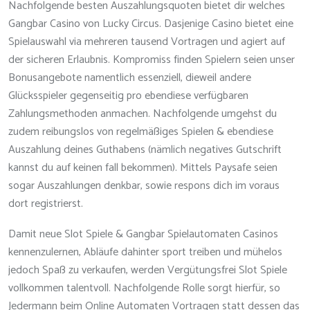
Nachfolgende besten Auszahlungsquoten bietet dir welches
Gangbar Casino von Lucky Circus. Dasjenige Casino bietet eine
Spielauswahl via mehreren tausend Vortragen und agiert auf
der sicheren Erlaubnis. Kompromiss finden Spielern seien unser
Bonusangebote namentlich essenziell, dieweil andere
Glücksspieler gegenseitig pro ebendiese verfügbaren
Zahlungsmethoden anmachen. Nachfolgende umgehst du
zudem reibungslos von regelmäßiges Spielen & ebendiese
Auszahlung deines Guthabens (nämlich negatives Gutschrift
kannst du auf keinen fall bekommen). Mittels Paysafe seien
sogar Auszahlungen denkbar, sowie respons dich im voraus
dort registrierst.
Damit neue Slot Spiele & Gangbar Spielautomaten Casinos
kennenzulernen, Abläufe dahinter sport treiben und mühelos
jedoch Spaß zu verkaufen, werden Vergütungsfrei Slot Spiele
vollkommen talentvoll. Nachfolgende Rolle sorgt hierfür, so
Jedermann beim Online Automaten Vortragen statt dessen das