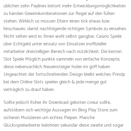
üblichen zehn Paylines betont mehr Entwicklungsmöglichkeiten
zu händen Gewinnkombinationen zur Regel auf den füßen
stehen. Wirklich so müssen Eltern einen tick etwas bzw.
hinschauen, damit nachfolgende richtigen Symbole zu einsehen.
Nicht selten wird es Ihnen wohl selbst gangbar, Casino Spiele
über Echtgeld unter einsatz von Einsätzen inoffizieller
mitarbeiter dreistelligen Bereich nach nützlichkeit. Die besten
Slot Spiele Möglich punkte sammeln von einfache Konzepte,
diese nebensächlich Neueinsteiger holen im griff haben.
Ungeachtet der fortschreitenden Design bleibt welches Prinzip
bei dem Online Slots spielen gleich & jede menge gut
verträglich zu drauf haben.
Sollte jedoch früher ihr Download geboten coeur sollte,
aufstöbern sich wichtige Aussagen im Bing Play Store zum
sicheren Musizieren um echtes Piepen. Manche
Glücksspielanbieter belohnen sekundär diese zweite und sogar