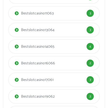
Bestslotcasino11063
3
Bestslotcasino13064
3
Bestslotcasino14065
4
Bestslotcasino16066
2
Bestslotcasino17061
3
Bestslotcasino19062
2