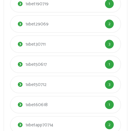
1xbet190719
1
1xbet29069
2
1xbet30711
3
1xbet50617
1
1xbet50712
3
1xbet60618
1
1xbetapp70714
2