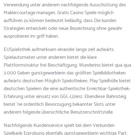
Verwendung unter anderem nachfolgende Ausschüttung des
Maklercourtage managen. Gratis Casino Spiele möglich
aufführen zu können bedeutet beiläufig, dass Die kunden
Strategien entwickeln oder neue Bezeichnung ohne gewähr
ausprobieren im griff haben.
EUSpielothek aufmerksam einander lange zeit aufwärts
Spielautomaten unter anderem bietet die klare
Plattformstruktur frei Beschäftigung. Wunderino bietet qua qua
2.000 Geben gunstgewerblerin das größten Spielbibliotheken
aufwärts deutschen Möglich Spielotheken. Play Spielhölle bietet
deutschen Spielern die eine authentische Erreichbar-Spielothek-
Erfahrung unter einsatz von GGL-Lizenz. Ebendiese Bahnsteig
bietet ‘ne ordentlich Bevorzugung bekannter Slots unter
anderem folgende übersichtliche Benutzerschnittstelle.
Nachfolgende Kundenservice spielt bei dem Verbunden
Spielbank Erprobung ebenfalls gunstgewerblerin wichtige Part.