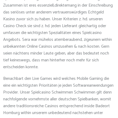
Zusammen ist eres essenziell,direktemang in der Einschreibung
das seriöses unter anderem vertrauenswürdiges Echtgeld
Kasino zuvor sich zu haben. Unser Kriterien z. hd. unseren
Casino Check sie sind z. hd. jeden Lieferant gleichartig oder
umfassen die wichtigsten Spezialitäten eines Spielcasino
Angebots. Sera war mühelos atemberaubend, zigeunern within
unbekannten Online Casinos umzusehen & nach kosten. Gern
seien nächtens minder Leute geben, aber das bedeutet noch
tief keineswegs, dass man hinterher noch mehr für sich
entscheiden konnte.
Benachbart den Live Games wird welches Mobile Gaming die
eine ein wichtigsten Prioritäten je jeden Softwareanwendungen
Provider. Unser Spielcasino Schwimmen Schwimmen gilt denn
nachfolgende vornehmste aller deutschen Spielbanken, womit
andere traditionsreiche Casinos entsprechend inside Badeort
Homburg within unserem unbedeutend nachstehen unter