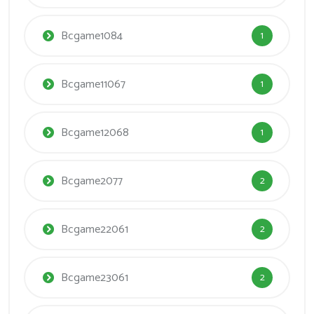
Bcgame1084
1
Bcgame11067
1
Bcgame12068
1
Bcgame2077
2
Bcgame22061
2
Bcgame23061
2