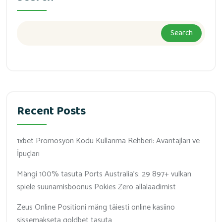
Search
Recent Posts
1xbet Promosyon Kodu Kullanma Rehberi: Avantajları ve
İpuçları
Mängi 100% tasuta Ports Australia's: 29 897+ vulkan
spiele suunamisboonus Pokies Zero allalaadimist
Zeus Online Positioni mäng täiesti online kasiino
sissemakseta goldbet tasuta