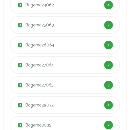
Bcgame24062
4
Bcgame25063
7
Bcgame26064
1
Bcgame27064
2
Bcgame27065
3
Bcgame29072
1
Bcgame3035
2