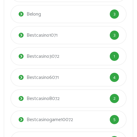
Belong
3
Bestcasino1071
3
Bestcasino3072
1
Bestcasino6071
4
Bestcasino8072
2
Bestcasinogame10072
5