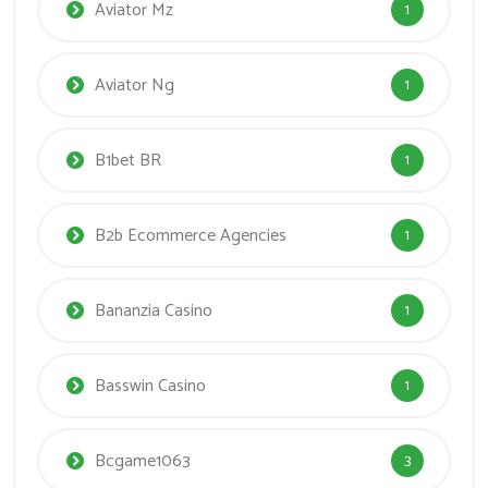
Aviator Mz
1
Aviator Ng
1
B1bet BR
1
B2b Ecommerce Agencies
1
Bananzia Casino
1
Basswin Casino
1
Bcgame1063
3