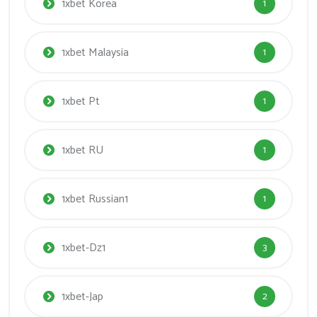
1xbet Korea
1
1xbet Malaysia
1
1xbet Pt
1
1xbet RU
1
1xbet Russian1
1
1xbet-Dz1
3
1xbet-Jap
2