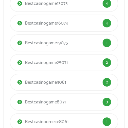
Bestcasinogame13073
4
Bestcasinogame16074
4
Bestcasinogame19075
1
Bestcasinogame25071
2
Bestcasinogame3081
2
Bestcasinogame8071
3
Bestcasinogreece8061
1