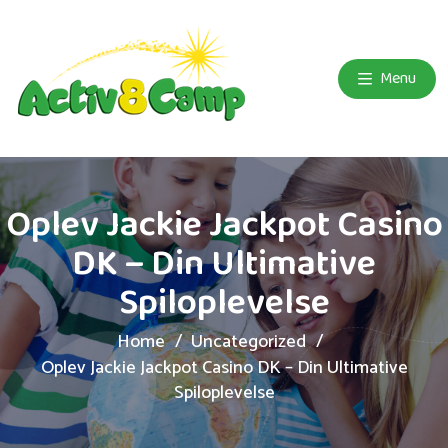
Menu
Oplev Jackie Jackpot Casino
DK – Din Ultimative
Spiloplevelse
Home
Uncategorized
Oplev Jackie Jackpot Casino DK – Din Ultimative
Spiloplevelse