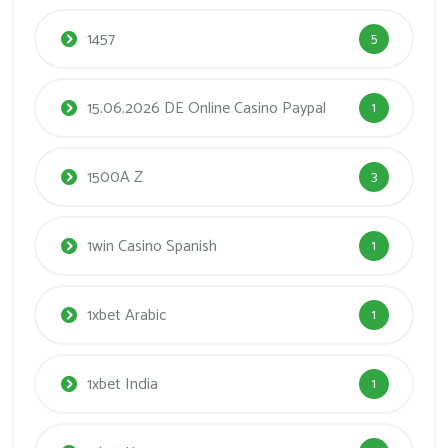
1457
5
15.06.2026 DE Online Casino Paypal
1
1500A Z
3
1win Casino Spanish
1
1xbet Arabic
1
1xbet India
1