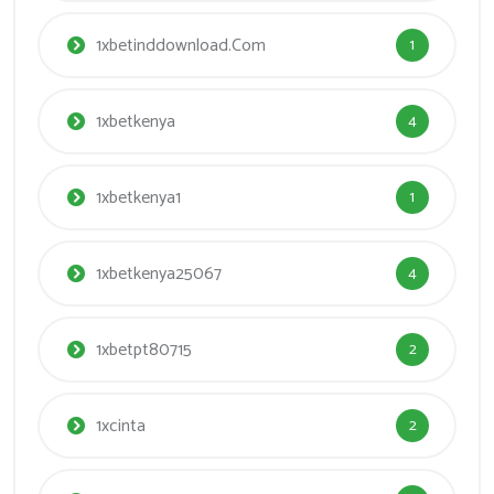
1xbetinddownload.com
1
1xbetkenya
4
1xbetkenya1
1
1xbetkenya25067
4
1xbetpt80715
2
1xcinta
2