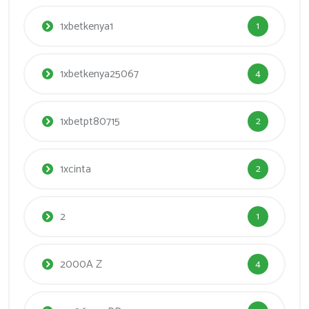
1xbetkenya1
1
1xbetkenya25067
4
1xbetpt80715
2
1xcinta
2
2
1
2000A Z
4