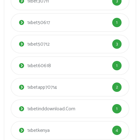
1xbet30711
3
1xbet50617
1
1xbet50712
3
1xbet60618
1
1xbetapp70714
2
1xbetinddownload.com
1
1xbetkenya
4