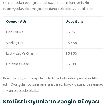
xərcləmədən oyunçulara pul qazanmaq imkanı verir. Bu
xüsusiyyətlər, slot maşınlarını daha cəlbedici və gəlirli edir.
Oyunun Adı
Uduş Şansı
Book of Ra
96.1%
Sizzling Hot
95.66%
Lucky Lady’s Charm
95.95%
Dolphin’s Pearl
95.13%
Pinko kazino, slot maşınlarında ən yüksək uduş şanslarını təklif
edir. Oyunçular, öz şanslarını sınayaraq, böyük qazanc qazanmaq
imkanı əldə edə bilərlər.
Stolüstü Oyunların Zəngin Dünyası