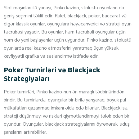
Slot maşınları ilə yanaşı, Pinko kazino, stolüstü oyunların da
geniş seçimini təklif edir. Rulet, blackjack, poker, baccarat və
digər klassik oyunlar, oyunçulara həyəcanverici və strateji oyun
təcrübəsi yaşadır. Bu oyunlar, həm təcrübəli oyunçular üçün,
həm də yeni başlayanlar üçün uygundur. Pinko kazino, stolüstü
oyunlarda real kazino atmosferini yaratmaq üçün yüksək
keyfiyyətli qrafika və səsləndirmə istifadə edir.
Poker Turnirləri və Blackjack
Strategiyaları
Poker turnirləri, Pinko kazino-nun ən maraqlı tədbirlərindən
biridir. Bu turnirlərdə, oyunçular bir-birilə yarışaraq, böyük pul
mükafatları qazanmaq imkanı əldə edə bilərlər. Blackjack isə,
strateji düşünməyi və riskləri qiymətləndirməyi tələb edən bir
oyundur. Oyunçular, blackjack strategiyalarını öyrənərək, uduş
şanslarını artırabilirler.