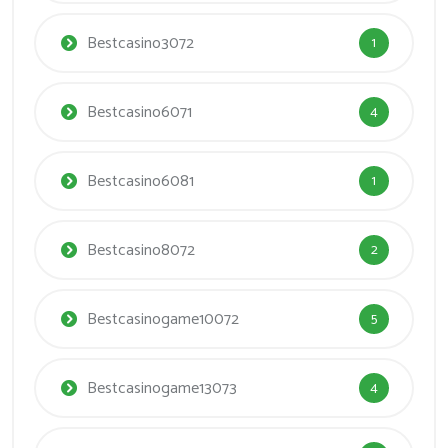
Bestcasino3072
1
Bestcasino6071
4
Bestcasino6081
1
Bestcasino8072
2
Bestcasinogame10072
5
Bestcasinogame13073
4