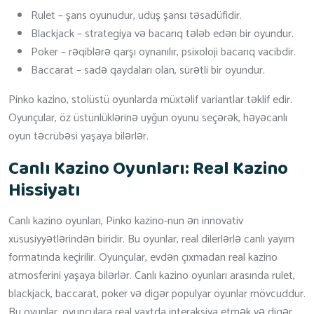
Rulet – şans oyunudur, uduş şansı təsadüfidir.
Blackjack – strategiya və bacarıq tələb edən bir oyundur.
Poker – rəqiblərə qarşı oynanılır, psixoloji bacarıq vacibdir.
Baccarat – sadə qaydaları olan, sürətli bir oyundur.
Pinko kazino, stolüstü oyunlarda müxtəlif variantlar təklif edir.
Oyunçular, öz üstünlüklərinə uyğun oyunu seçərək, həyəcanlı
oyun təcrübəsi yaşaya bilərlər.
Canlı Kazino Oyunları: Real Kazino
Hissiyatı
Canlı kazino oyunları, Pinko kazino-nun ən innovativ
xüsusiyyətlərindən biridir. Bu oyunlar, real dilerlərlə canlı yayım
formatında keçirilir. Oyunçular, evdən çıxmadan real kazino
atmosferini yaşaya bilərlər. Canlı kazino oyunları arasında rulet,
blackjack, baccarat, poker və digər populyar oyunlar mövcuddur.
Bu oyunlar, oyunçulara real vaxtda interaksiya etmək və digər