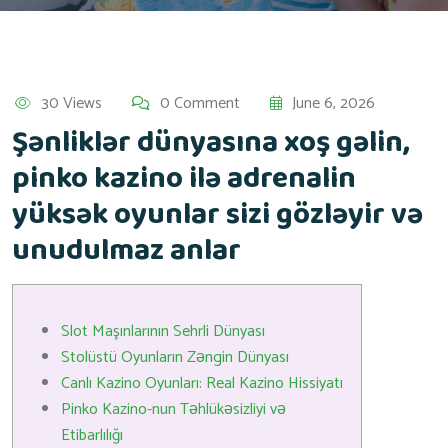
30 Views
0 Comment
June 6, 2026
Şənliklər dünyasına xoş gəlin,
pinko kazino ilə adrenalin
yüksək oyunlar sizi gözləyir və
unudulmaz anlar
Slot Maşınlarının Sehrli Dünyası
Stolüstü Oyunların Zəngin Dünyası
Canlı Kazino Oyunları: Real Kazino Hissiyatı
Pinko Kazino-nun Təhlükəsizliyi və
Etibarlılığı