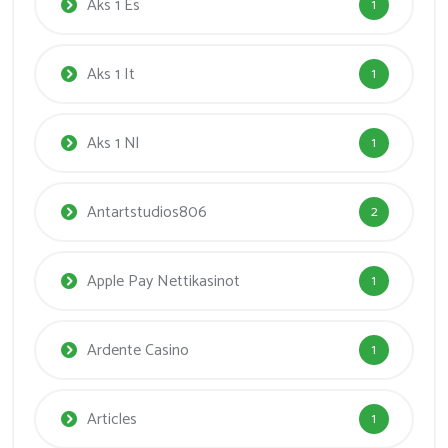
Aks 1 Es
1
Aks 1 It
1
Aks 1 Nl
1
Antartstudios806
2
Apple Pay Nettikasinot
1
Ardente Casino
1
Articles
1