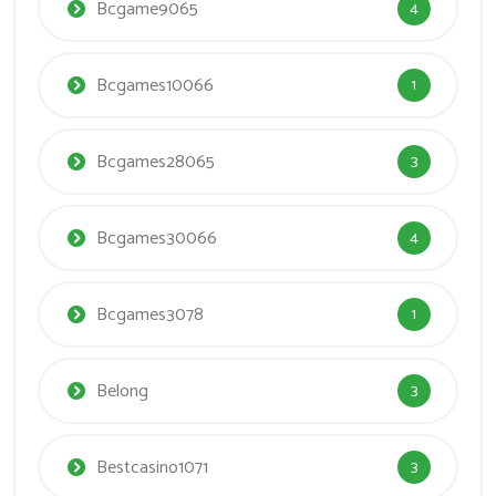
Bcgame9065
4
Bcgames10066
1
Bcgames28065
3
Bcgames30066
4
Bcgames3078
1
Belong
3
Bestcasino1071
3