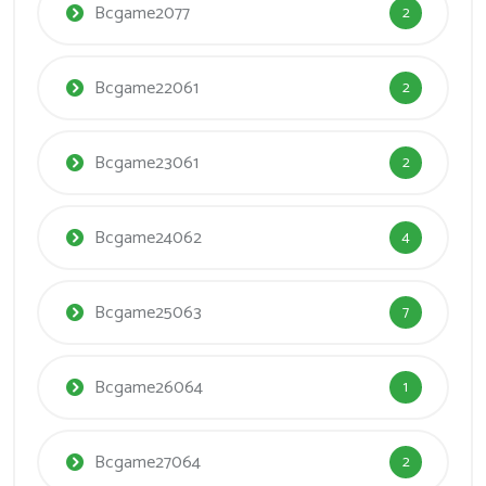
Bcgame2077
2
Bcgame22061
2
Bcgame23061
2
Bcgame24062
4
Bcgame25063
7
Bcgame26064
1
Bcgame27064
2