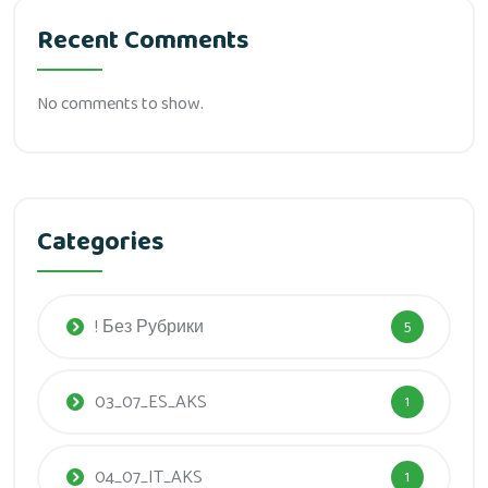
Recent Comments
No comments to show.
Categories
! Без Рубрики
5
03_07_ES_AKS
1
04_07_IT_AKS
1