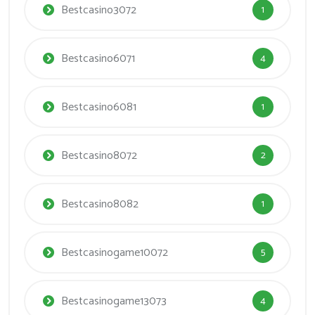
Bestcasino3072
1
Bestcasino6071
4
Bestcasino6081
1
Bestcasino8072
2
Bestcasino8082
1
Bestcasinogame10072
5
Bestcasinogame13073
4