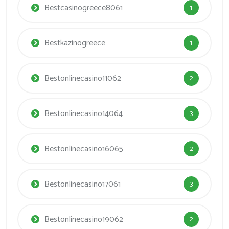
Bestcasinogreece8061
1
Bestkazinogreece
1
Bestonlinecasino11062
2
Bestonlinecasino14064
3
Bestonlinecasino16065
2
Bestonlinecasino17061
3
Bestonlinecasino19062
2