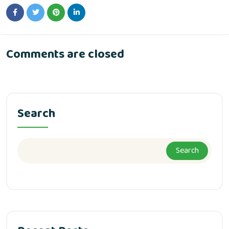
Comments are closed
Search
Search