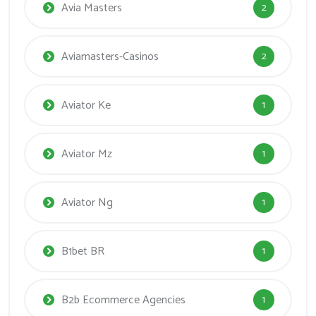
Avia Masters
2
Aviamasters-Casinos
2
Aviator Ke
1
Aviator Mz
1
Aviator Ng
1
B1bet BR
1
B2b Ecommerce Agencies
1