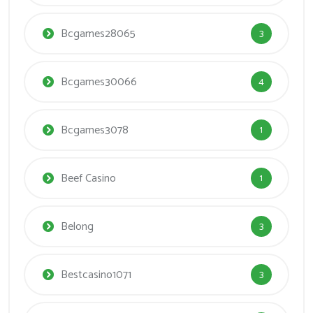
Bcgames28065
3
Bcgames30066
4
Bcgames3078
1
Beef Casino
1
Belong
3
Bestcasino1071
3