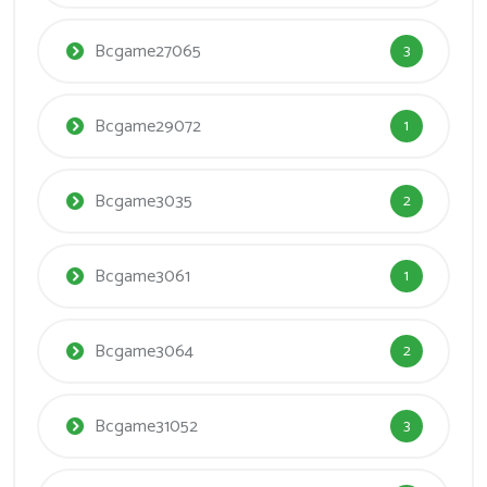
Bcgame27065
3
Bcgame29072
1
Bcgame3035
2
Bcgame3061
1
Bcgame3064
2
Bcgame31052
3