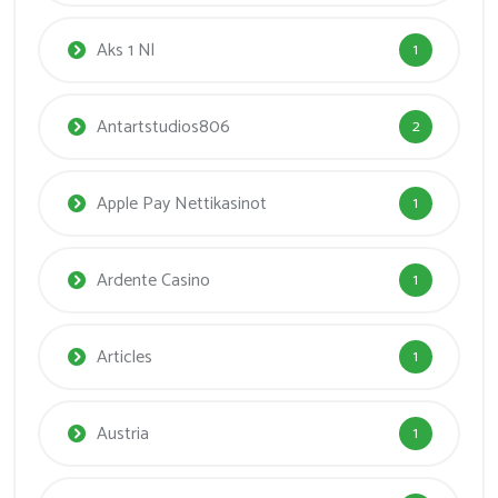
Aks 1 Nl
1
Antartstudios806
2
Apple Pay Nettikasinot
1
Ardente Casino
1
Articles
1
Austria
1