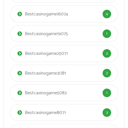
Bestcasinogame16074
4
Bestcasinogame19075
1
Bestcasinogame25071
2
Bestcasinogame3081
2
Bestcasinogame5082
1
Bestcasinogame8071
3